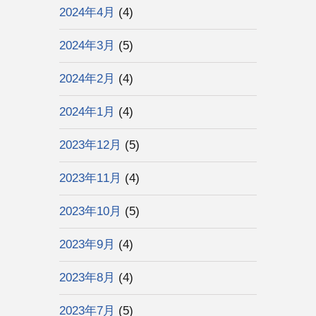
2024年4月
(4)
2024年3月
(5)
2024年2月
(4)
2024年1月
(4)
2023年12月
(5)
2023年11月
(4)
2023年10月
(5)
2023年9月
(4)
2023年8月
(4)
2023年7月
(5)