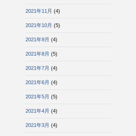
2021年11月
(4)
2021年10月
(5)
2021年9月
(4)
2021年8月
(5)
2021年7月
(4)
2021年6月
(4)
2021年5月
(5)
2021年4月
(4)
2021年3月
(4)