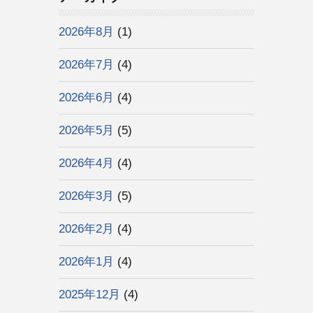
2026年8月
(1)
2026年7月
(4)
2026年6月
(4)
2026年5月
(5)
2026年4月
(4)
2026年3月
(5)
2026年2月
(4)
2026年1月
(4)
2025年12月
(4)