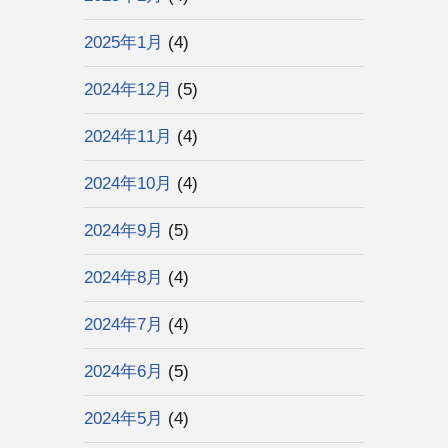
2025年1月
(4)
2024年12月
(5)
2024年11月
(4)
2024年10月
(4)
2024年9月
(5)
2024年8月
(4)
2024年7月
(4)
2024年6月
(5)
2024年5月
(4)