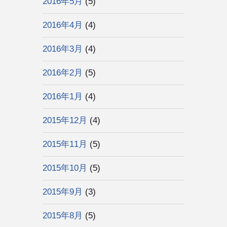
2016年5月
(5)
2016年4月
(4)
2016年3月
(4)
2016年2月
(5)
2016年1月
(4)
2015年12月
(4)
2015年11月
(5)
2015年10月
(5)
2015年9月
(3)
2015年8月
(5)