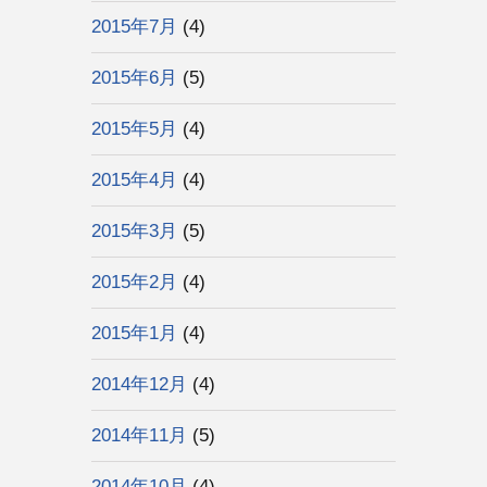
2015年7月
(4)
2015年6月
(5)
2015年5月
(4)
2015年4月
(4)
2015年3月
(5)
2015年2月
(4)
2015年1月
(4)
2014年12月
(4)
2014年11月
(5)
2014年10月
(4)