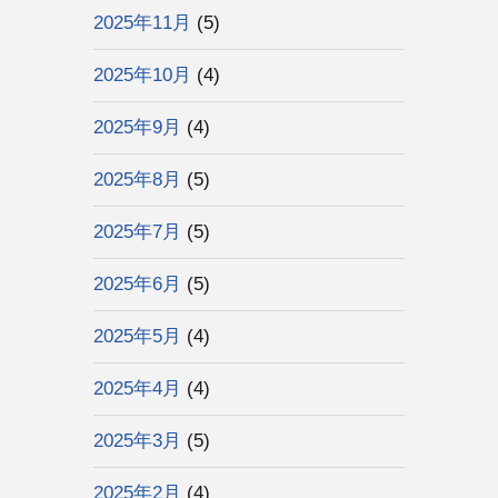
2025年11月
(5)
2025年10月
(4)
2025年9月
(4)
2025年8月
(5)
2025年7月
(5)
2025年6月
(5)
2025年5月
(4)
2025年4月
(4)
2025年3月
(5)
2025年2月
(4)