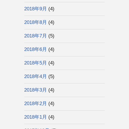
2018年9月
(4)
2018年8月
(4)
2018年7月
(5)
2018年6月
(4)
2018年5月
(4)
2018年4月
(5)
2018年3月
(4)
2018年2月
(4)
2018年1月
(4)