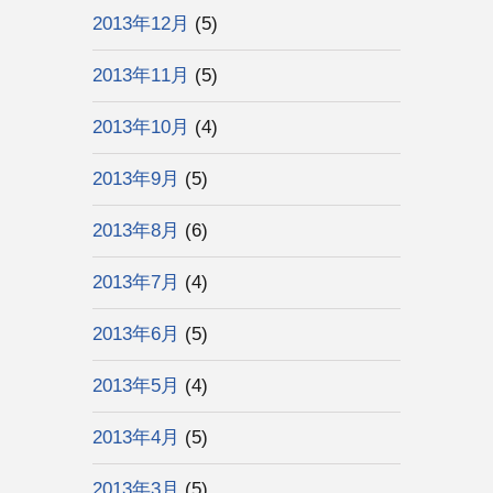
2013年12月
(5)
2013年11月
(5)
2013年10月
(4)
2013年9月
(5)
2013年8月
(6)
2013年7月
(4)
2013年6月
(5)
2013年5月
(4)
2013年4月
(5)
2013年3月
(5)