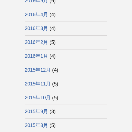
2016年5月
(5)
2016年4月
(4)
2016年3月
(4)
2016年2月
(5)
2016年1月
(4)
2015年12月
(4)
2015年11月
(5)
2015年10月
(5)
2015年9月
(3)
2015年8月
(5)