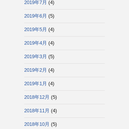
2019年7月
(4)
2019年6月
(5)
2019年5月
(4)
2019年4月
(4)
2019年3月
(5)
2019年2月
(4)
2019年1月
(4)
2018年12月
(5)
2018年11月
(4)
2018年10月
(5)