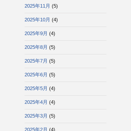
2025年11月
(5)
2025年10月
(4)
2025年9月
(4)
2025年8月
(5)
2025年7月
(5)
2025年6月
(5)
2025年5月
(4)
2025年4月
(4)
2025年3月
(5)
2025年2月
(4)