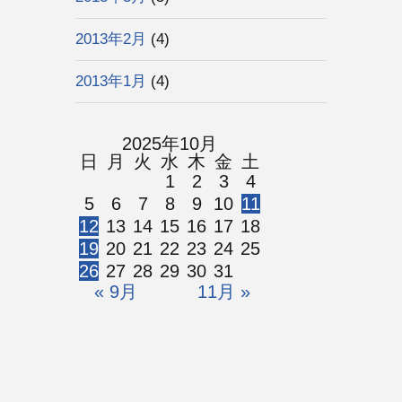
2013年2月
(4)
2013年1月
(4)
2025年10月
日
月
火
水
木
金
土
1
2
3
4
5
6
7
8
9
10
11
12
13
14
15
16
17
18
19
20
21
22
23
24
25
26
27
28
29
30
31
« 9月
11月 »