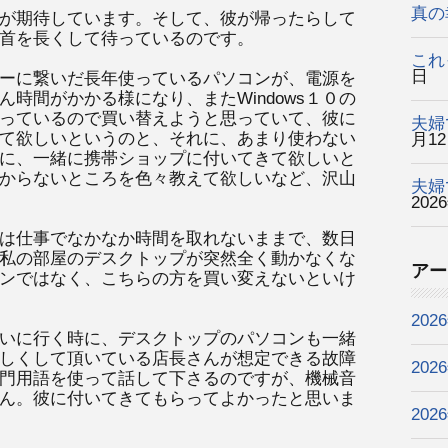
真の
が期待しています。そして、彼が帰ったらして
首を長くして待っているのです。
これ
日
ーに繋いだ長年使っているパソコンが、電源を
時間がかかる様になり、またWindows１０の
っているので買い替えようと思っていて、彼に
夫婦
て欲しいというのと、それに、あまり使わない
月1
に、一緒に携帯ショップに付いてきて欲しいと
からないところを色々教えて欲しいなど、沢山
夫婦
202
は仕事でなかなか時間を取れないままで、数日
私の部屋のデスクトップが突然全く動かなくな
アー
ンではなく、こちらの方を買い変えないといけ
202
いに行く時に、デスクトップのパソコンも一緒
しくして頂いている店長さんが想定できる故障
202
門用語を使って話して下さるのですが、機械音
ん。彼に付いてきてもらってよかったと思いま
202