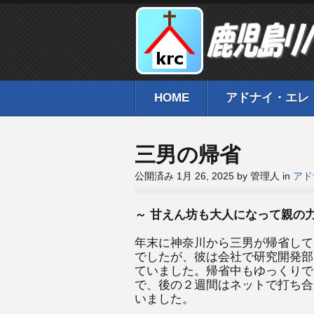
HOME
アドナイ・エレ
三男の帰省
公開済み 1月 26, 2025 by 管理人 in
アド
～ 甘えん坊も大人になって親の力
年末に神奈川から三男が帰省して
でしたが、彼は会社で研究開発部
ていました。帰省中もゆっくりで
で、後の２週間はネットで打ち合
いました。