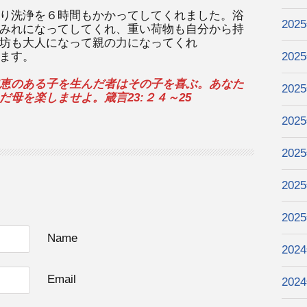
り洗浄を６時間もかかってしてくれました。浴
202
みれになってしてくれ、重い荷物も自分から持
坊も大人になって親の力になってくれ
ます。
202
恵のある子を生んだ者はその子を喜ぶ。あなた
202
母を楽しませよ。箴言23:２４～25
202
202
202
202
Name
202
Email
202