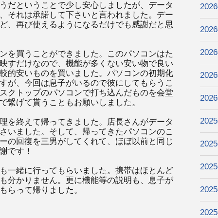
うだということで少し安心しましたが、データ
202
、それは承諾して下さいと言われました。デー
ど、再び使えるようになるだけでも感謝だと思
202
202
ンを買うことができました。このパソコンはた
映すだけなので、機能が多くない安い物で良い
較的安いものを買いました。パソコンの初期化
202
すが、今回は息子がいるので彼にしてもらうこ
スクトップのパソコンで打ち込んだものを会堂
202
で繋げて貰うこともお願いしました。
202
理を終えて帰ってきました。店長さんがデータ
さいました。そして、帰ってきたパソコンのこ
ーの回復を三男がしてくれて、ほぼ以前と同じ
202
謝です！
202
も一緒に行ってもらいました。携帯はほとんど
も分かりません。更に機能等の説明も、息子が
202
もらって帰りました。
202