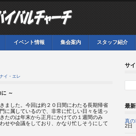
イベント情報
集会案内
スタッフ紹介
サイ
ナイ・エレ
に ～
きました。今回は約２０日間にわたる長期帰省
最新
門に属しているので、非常に忙しい日々を送っ
きたのは年末から正月にかけての１週間のみ
真の
わせや会議をしており、かなり忙しそうにして
2日