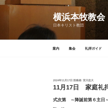
コ
ン
テ
横浜本牧教会
ン
日本キリスト教団
ツ
へ
ス
キ
案内
集会
礼拝ガイド
ッ
プ
投
2024年11月17日
投稿者:
宮川忠大
稿
11月17日 家庭
日:
式次第 ～降誕前第６主日