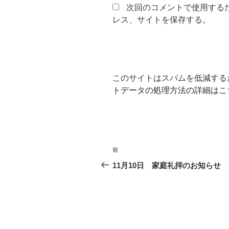
次回のコメントで使用する
レス、サイトを保存する。
このサイトはスパムを低減するため
トデータの処理方法の詳細はこ
投
前
前
稿
の
11月10日 家庭礼拝のお知らせ
投
ナ
稿
ビ
ゲ