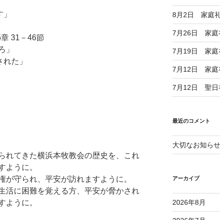
す」
8月2日 家庭
7月26日 家
 31－46節
ろ」
7月19日 家
された」
7月12日 家
7月12日 聖
最近のコメント
大切なお知ら
られてきた横浜本牧教会の歴史を、これ
すように。
権が守られ、平安が訪れますように。
アーカイブ
生活に困難を覚える方、平安が脅かされ
すように。
2026年8月