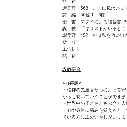
黙 祷
讃美歌 563「ここに私はいま
詩 編 50編 1－6節
聖 書 マタイによる福音書 25章
説 教 「キリストがいるとこ
讃美歌 452「神は私を救い出
祈 り
主の祈り
黙 祷
説教要旨
<祈祷題>
・信仰の先達者たちによって守
からも紡いでいくことができま
・世界中の子どもたちの命と人
・心や身体に痛みを覚える方、
ている方に主のいやしがありま