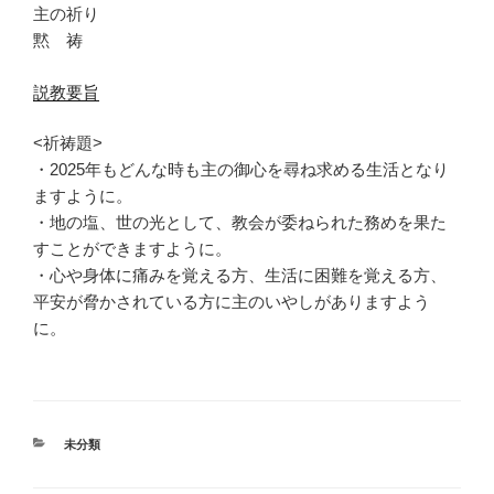
主の祈り
黙 祷
説教要旨
<祈祷題>
・2025年もどんな時も主の御心を尋ね求める生活となり
ますように。
・地の塩、世の光として、教会が委ねられた務めを果た
すことができますように。
・心や身体に痛みを覚える方、生活に困難を覚える方、
平安が脅かされている方に主のいやしがありますよう
に。
カ
未分類
テ
ゴ