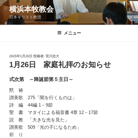
コ
横浜本牧教会
ン
日本キリスト教団
テ
ン
ツ
メニュー
へ
ス
キ
投
2025年1月26日
投稿者:
宮川忠大
稿
ッ
1月26日 家庭礼拝のお知らせ
日:
プ
式次第 ～降誕節第５主日～
黙 祷
讃美歌 275「闇を行くものは」
詩 編 44編 1－9節
聖 書 マタイによる福音書 4章 12－17節
説 教 「大きな光を見た」
讃美歌 509「光の子になるため」
祈 り