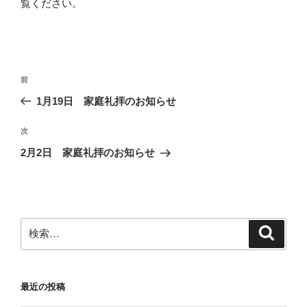
覧ください
。
投
前
前
稿
の
1月19日 家庭礼拝のお知らせ
ナ
投
ビ
稿
次
次
ゲ
の
2月2日 家庭礼拝のお知らせ
投
ー
稿
シ
ョ
ン
検
検
索
索:
最近の投稿