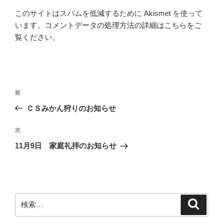
このサイトはスパムを低減するために Akismet を使って
います。
コメントデータの処理方法の詳細はこちらをご
覧ください
。
投
前
前
稿
の
ＣＳみかん狩りのお知らせ
ナ
投
ビ
稿
次
次
ゲ
の
11月9日 家庭礼拝のお知らせ
投
ー
稿
シ
ョ
ン
検
検
索
索: