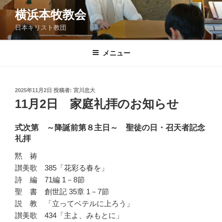
コ
横浜本牧教会
ン
日本キリスト教団
テ
ン
ツ
メニュー
へ
ス
キ
投
2025年11月2日
投稿者:
宮川忠大
稿
ッ
11月2日 家庭礼拝のお知らせ
日:
プ
式次第 ～降誕前第８主日～ 聖徒の日・召天者記念
礼拝
黙 祷
讃美歌 385「花彩る春を」
詩 編 71編 1－8節
聖 書 創世記 35章 1－7節
説 教 「立ってベテルに上ろう」
讃美歌 434「主よ、みもとに」