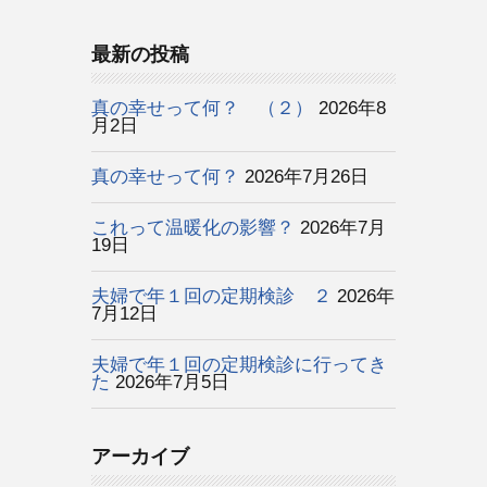
最新の投稿
真の幸せって何？ （２）
2026年8
月2日
真の幸せって何？
2026年7月26日
これって温暖化の影響？
2026年7月
19日
夫婦で年１回の定期検診 ２
2026年
7月12日
夫婦で年１回の定期検診に行ってき
た
2026年7月5日
アーカイブ