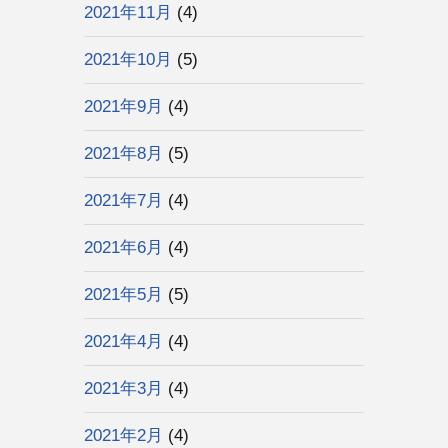
2021年11月
(4)
2021年10月
(5)
2021年9月
(4)
2021年8月
(5)
2021年7月
(4)
2021年6月
(4)
2021年5月
(5)
2021年4月
(4)
2021年3月
(4)
2021年2月
(4)