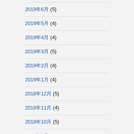
2019年6月
(5)
2019年5月
(4)
2019年4月
(4)
2019年3月
(5)
2019年2月
(4)
2019年1月
(4)
2018年12月
(5)
2018年11月
(4)
2018年10月
(5)