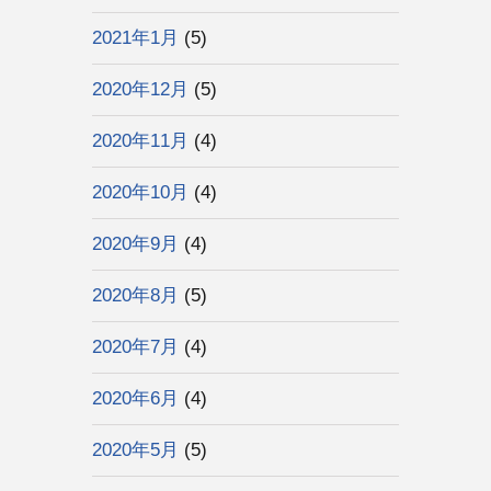
2021年1月
(5)
2020年12月
(5)
2020年11月
(4)
2020年10月
(4)
2020年9月
(4)
2020年8月
(5)
2020年7月
(4)
2020年6月
(4)
2020年5月
(5)