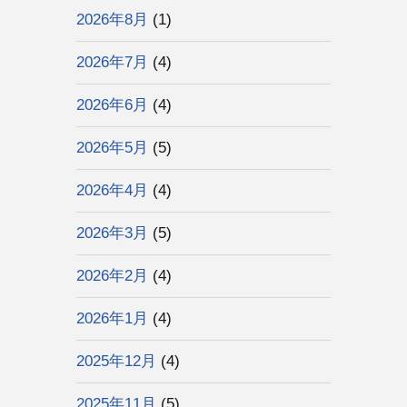
2026年8月
(1)
2026年7月
(4)
2026年6月
(4)
2026年5月
(5)
2026年4月
(4)
2026年3月
(5)
2026年2月
(4)
2026年1月
(4)
2025年12月
(4)
2025年11月
(5)