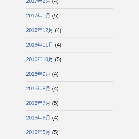
2017年2月
(4)
2017年1月
(5)
2016年12月
(4)
2016年11月
(4)
2016年10月
(5)
2016年9月
(4)
2016年8月
(4)
2016年7月
(5)
2016年6月
(4)
2016年5月
(5)