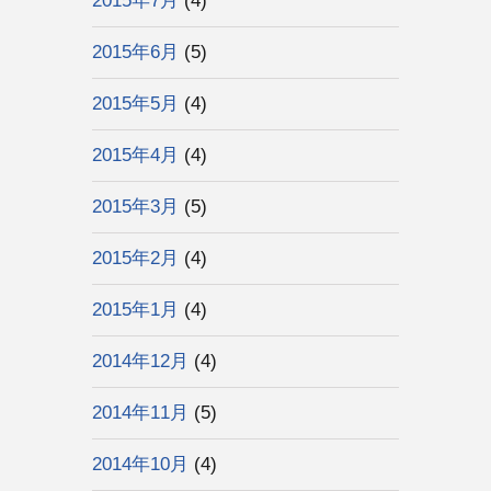
2015年7月
(4)
2015年6月
(5)
2015年5月
(4)
2015年4月
(4)
2015年3月
(5)
2015年2月
(4)
2015年1月
(4)
2014年12月
(4)
2014年11月
(5)
2014年10月
(4)