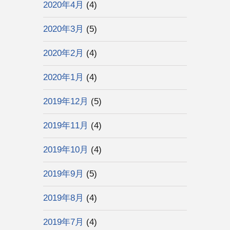
2020年4月
(4)
2020年3月
(5)
2020年2月
(4)
2020年1月
(4)
2019年12月
(5)
2019年11月
(4)
2019年10月
(4)
2019年9月
(5)
2019年8月
(4)
2019年7月
(4)