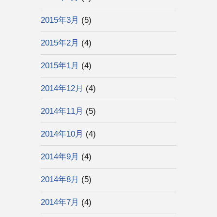
2015年3月
(5)
2015年2月
(4)
2015年1月
(4)
2014年12月
(4)
2014年11月
(5)
2014年10月
(4)
2014年9月
(4)
2014年8月
(5)
2014年7月
(4)