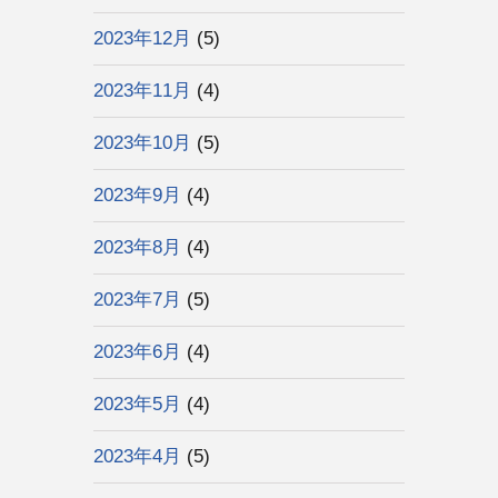
2023年12月
(5)
2023年11月
(4)
2023年10月
(5)
2023年9月
(4)
2023年8月
(4)
2023年7月
(5)
2023年6月
(4)
2023年5月
(4)
2023年4月
(5)