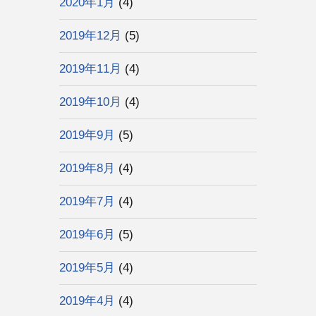
2020年1月
(4)
2019年12月
(5)
2019年11月
(4)
2019年10月
(4)
2019年9月
(5)
2019年8月
(4)
2019年7月
(4)
2019年6月
(5)
2019年5月
(4)
2019年4月
(4)