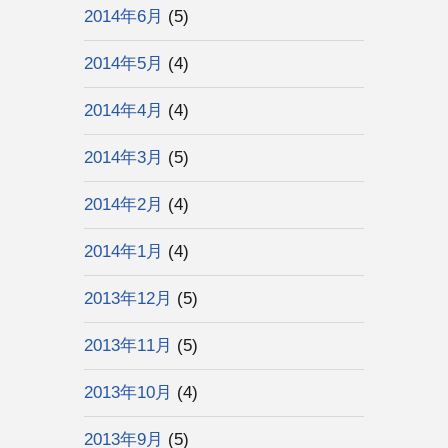
2014年6月
(5)
2014年5月
(4)
2014年4月
(4)
2014年3月
(5)
2014年2月
(4)
2014年1月
(4)
2013年12月
(5)
2013年11月
(5)
2013年10月
(4)
2013年9月
(5)