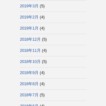
2019年3月
(5)
2019年2月
(4)
2019年1月
(4)
2018年12月
(5)
2018年11月
(4)
2018年10月
(5)
2018年9月
(4)
2018年8月
(4)
2018年7月
(5)