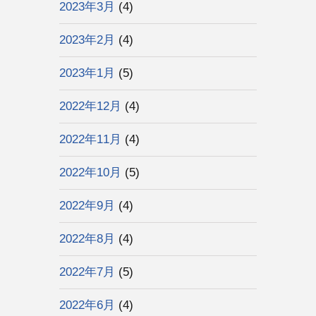
2023年3月
(4)
2023年2月
(4)
2023年1月
(5)
2022年12月
(4)
2022年11月
(4)
2022年10月
(5)
2022年9月
(4)
2022年8月
(4)
2022年7月
(5)
2022年6月
(4)