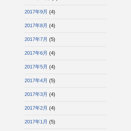
2017年9月
(4)
2017年8月
(4)
2017年7月
(5)
2017年6月
(4)
2017年5月
(4)
2017年4月
(5)
2017年3月
(4)
2017年2月
(4)
2017年1月
(5)