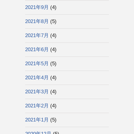
2021年9月
(4)
2021年8月
(5)
2021年7月
(4)
2021年6月
(4)
2021年5月
(5)
2021年4月
(4)
2021年3月
(4)
2021年2月
(4)
2021年1月
(5)
2020年12月
(5)