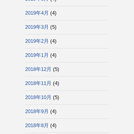
2019年4月
(4)
2019年3月
(5)
2019年2月
(4)
2019年1月
(4)
2018年12月
(5)
2018年11月
(4)
2018年10月
(5)
2018年9月
(4)
2018年8月
(4)