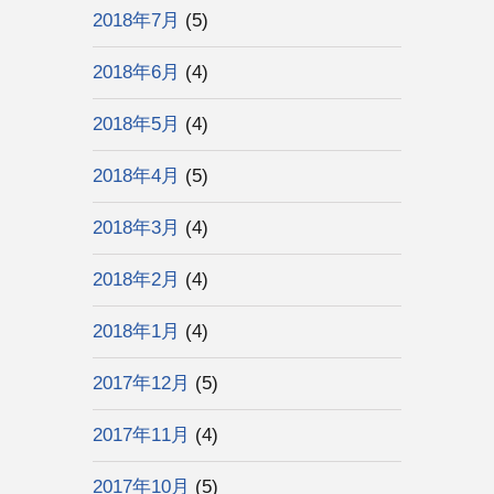
2018年7月
(5)
2018年6月
(4)
2018年5月
(4)
2018年4月
(5)
2018年3月
(4)
2018年2月
(4)
2018年1月
(4)
2017年12月
(5)
2017年11月
(4)
2017年10月
(5)