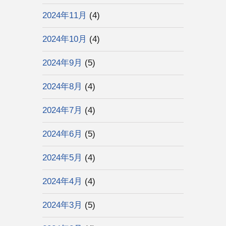
2024年11月
(4)
2024年10月
(4)
2024年9月
(5)
2024年8月
(4)
2024年7月
(4)
2024年6月
(5)
2024年5月
(4)
2024年4月
(4)
2024年3月
(5)