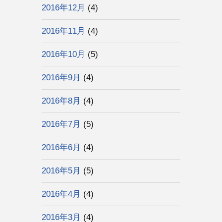
2016年12月
(4)
2016年11月
(4)
2016年10月
(5)
2016年9月
(4)
2016年8月
(4)
2016年7月
(5)
2016年6月
(4)
2016年5月
(5)
2016年4月
(4)
2016年3月
(4)