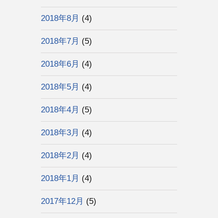
2018年8月
(4)
2018年7月
(5)
2018年6月
(4)
2018年5月
(4)
2018年4月
(5)
2018年3月
(4)
2018年2月
(4)
2018年1月
(4)
2017年12月
(5)