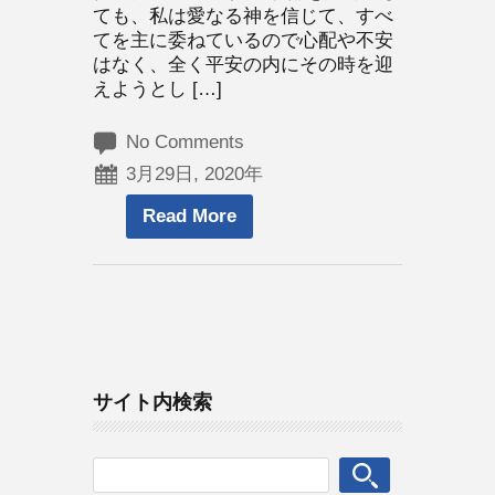
ても、私は愛なる神を信じて、すべ
てを主に委ねているので心配や不安
はなく、全く平安の内にその時を迎
えようとし […]
No Comments
3月29日, 2020年
Read More
サイト内検索