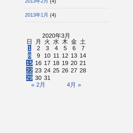
2013年2月
(4)
2013年1月
(4)
2020年3月
日
月
火
水
木
金
土
1
2
3
4
5
6
7
8
9
10
11
12
13
14
15
16
17
18
19
20
21
22
23
24
25
26
27
28
29
30
31
« 2月
4月 »