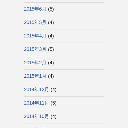
2015年6月
(5)
2015年5月
(4)
2015年4月
(4)
2015年3月
(5)
2015年2月
(4)
2015年1月
(4)
2014年12月
(4)
2014年11月
(5)
2014年10月
(4)