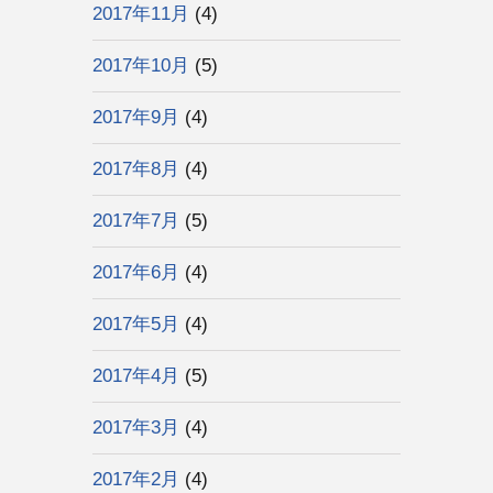
2017年11月
(4)
2017年10月
(5)
2017年9月
(4)
2017年8月
(4)
2017年7月
(5)
2017年6月
(4)
2017年5月
(4)
2017年4月
(5)
2017年3月
(4)
2017年2月
(4)