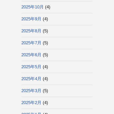
2025年10月
(4)
2025年9月
(4)
2025年8月
(5)
2025年7月
(5)
2025年6月
(5)
2025年5月
(4)
2025年4月
(4)
2025年3月
(5)
2025年2月
(4)