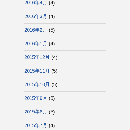
2016年4月
(4)
2016年3月
(4)
2016年2月
(5)
2016年1月
(4)
2015年12月
(4)
2015年11月
(5)
2015年10月
(5)
2015年9月
(3)
2015年8月
(5)
2015年7月
(4)