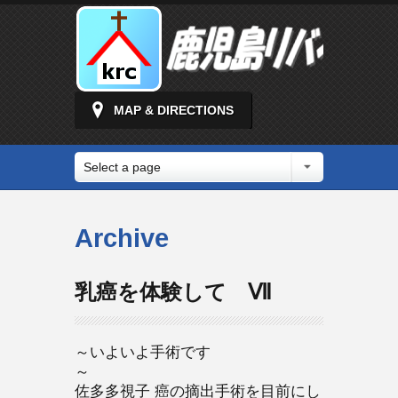
MAP & DIRECTIONS
Select a page
Archive
乳癌を体験して Ⅶ
～いよいよ手術です
～
佐多多視子 癌の摘出手術を目前にし