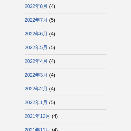
2022年8月
(4)
2022年7月
(5)
2022年6月
(4)
2022年5月
(5)
2022年4月
(4)
2022年3月
(4)
2022年2月
(4)
2022年1月
(5)
2021年12月
(4)
2021年11月
(4)