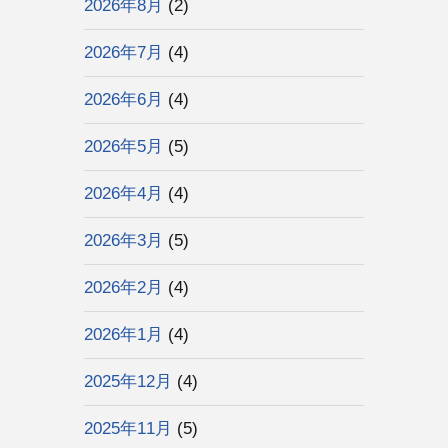
2026年8月
(2)
2026年7月
(4)
2026年6月
(4)
2026年5月
(5)
2026年4月
(4)
2026年3月
(5)
2026年2月
(4)
2026年1月
(4)
2025年12月
(4)
2025年11月
(5)