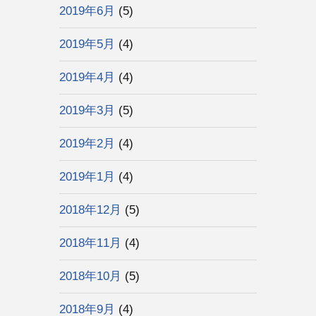
2019年6月
(5)
2019年5月
(4)
2019年4月
(4)
2019年3月
(5)
2019年2月
(4)
2019年1月
(4)
2018年12月
(5)
2018年11月
(4)
2018年10月
(5)
2018年9月
(4)