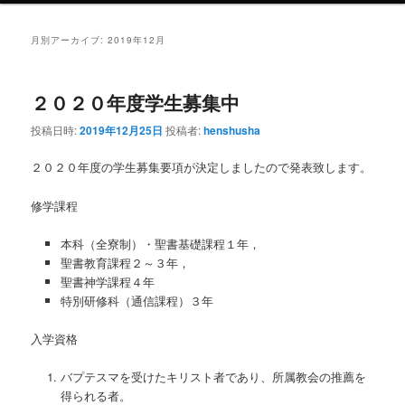
ュ
ー
月別アーカイブ:
2019年12月
２０２０年度学生募集中
投稿日時:
2019年12月25日
投稿者:
henshusha
２０２０年度の学生募集要項が決定しましたので発表致します。
修学課程
本科（全寮制）・聖書基礎課程１年，
聖書教育課程２～３年，
聖書神学課程４年
特別研修科（通信課程）３年
入学資格
バプテスマを受けたキリスト者であり、所属教会の推薦を
得られる者。