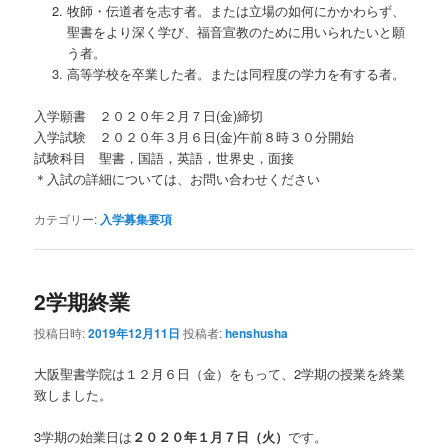
牧師・伝道者を志す者。または立場の如何にかかわらず、
聖書をより深く学び、福音宣教のために用いられたいと願
う者。
高等学校を卒業した者。または同程度の学力を有する者。
入学願書 ２０２０年２月７日(金)締切
入学試験 ２０２０年３月６日(金)午前８時３０分開始
試験科目 聖書，国語，英語，世界史，面接
＊入試の詳細については、お問い合わせください
カテゴリー:
入学募集要項
2学期終業
投稿日時:
2019年12月11日
投稿者:
henshusha
大阪聖書学院は１２月６日（金）をもって、2学期の授業を終業
致しました。
3学期の始業日は
２０２０年１月７日（火）
です。