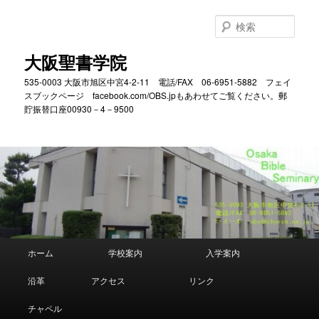
メ
サ
イ
ブ
検
ン
コ
索
コ
ン
大阪聖書学院
ン
テ
535-0003 大阪市旭区中宮4-2-11 電話/FAX 06-6951-5882 フェイ
テ
ン
スブックページ facebook.com/OBS.jpもあわせてご覧ください。郵
ン
ツ
貯振替口座00930－4－9500
ツ
へ
へ
移
移
動
動
メ
ホーム
学校案内
入学案内
イ
ン
沿革
アクセス
リンク
メ
ニ
チャペル