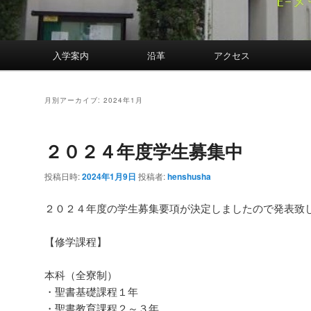
案内
入学案内
沿革
アクセス
月別アーカイブ:
2024年1月
２０２４年度学生募集中
投稿日時:
2024年1月9日
投稿者:
henshusha
２０２４年度の学生募集要項が決定しましたので発表致
【修学課程】
本科（全寮制）
・聖書基礎課程１年
・聖書教育課程２～３年