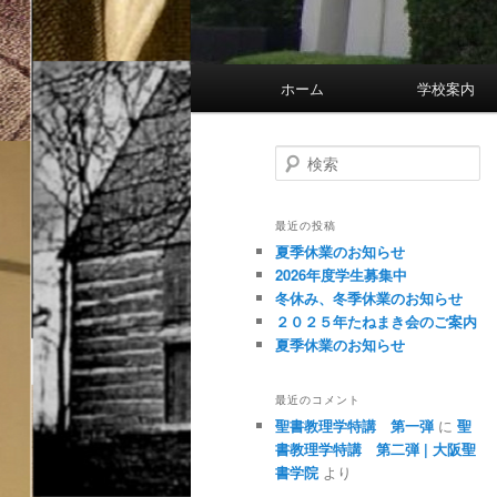
メ
ホーム
学校
イ
ン
メ
検
索
ニ
ュ
最近の投稿
ー
夏季休業のお知らせ
2026年度学生募集中
冬休み、冬季休業のお知らせ
２０２５年たねまき会のご案内
夏季休業のお知らせ
最近のコメント
聖書教理学特講 第一弾
に
聖
書教理学特講 第二弾 | 大阪聖
書学院
より