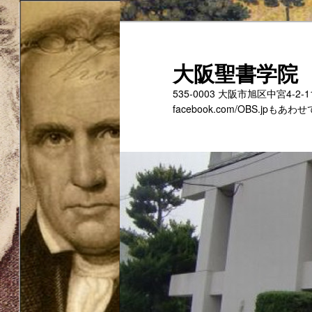
メ
サ
イ
ブ
ン
コ
大阪聖書学院
コ
ン
535-0003 大阪市旭区中宮4-2
ン
テ
facebook.com/OBS.jp
テ
ン
ン
ツ
ツ
へ
へ
移
移
動
動