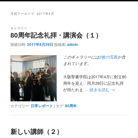
ュ
ー
月別アーカイブ:
2017年4月
ギャラリー
80周年記念礼拝・講演会（１）
投稿日時:
2017年4月29日
投稿者:
admin
このギャラリーには
2枚の写真
が含
まれています。
大阪聖書学院は2017年4月に創立80
周年を迎え、同月29日に記念礼拝
が持たれま …
続きを読む
→
カテゴリー:
日常レポート
|
タグ:
80周年
新しい講師（２）