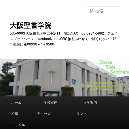
メ
サ
イ
ブ
検
ン
コ
索
コ
ン
大阪聖書学院
ン
テ
535-0003 大阪市旭区中宮4-2-11 電話/FAX 06-6951-5882 フェイ
テ
ン
スブックページ facebook.com/OBS.jpもあわせてご覧ください。郵
ン
ツ
貯振替口座00930－4－9500
ツ
へ
へ
移
移
動
動
メ
ホーム
学校案内
入学案内
イ
ン
沿革
アクセス
リンク
メ
ニ
チャペル