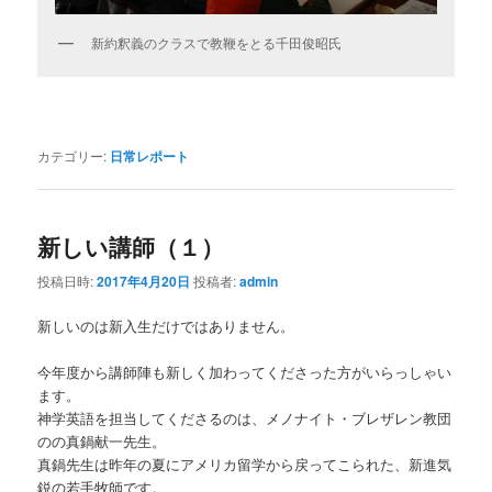
新約釈義のクラスで教鞭をとる千田俊昭氏
カテゴリー:
日常レポート
新しい講師（１）
投稿日時:
2017年4月20日
投稿者:
admin
新しいのは新入生だけではありません。
今年度から講師陣も新しく加わってくださった方がいらっしゃい
ます。
神学英語を担当してくださるのは、メノナイト・ブレザレン教団
のの真鍋献一先生。
真鍋先生は昨年の夏にアメリカ留学から戻ってこられた、新進気
鋭の若手牧師です。