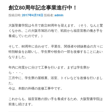
創立80周年記念事業進行中！
投稿日時:
2017年4月19日
投稿者:
admin
大阪聖書学院は今月で創立80周年を迎えます。（そう、なんと驚
くなかれ、この大阪市旭区の地で、戦前から福音宣教の働き手を
養成していたのです。）
そして、80周年に合わせて、卒業生、関係者や姉妹教会の方々に
特別献金をお
願いし、学生寮や校舎の一部を改修することにあい
なりました。
年内に何度かに分けて工事を行います。まずは学生寮か
ら・・・。
三月中に、学生寮の屋根裏、浴室、トイレなど
を改修を行いまし
た。
今は、本館の外構の改修工事中です。
これからも、福音宣教の担い手を養成するため、大阪聖書学院は
前進し続けます。