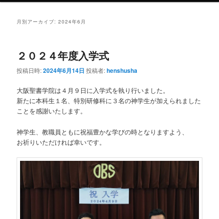
ュ
ー
月別アーカイブ:
2024年6月
２０２４年度入学式
投稿日時:
2024年6月14日
投稿者:
henshusha
大阪聖書学院は４月９日に入学式を執り行いました。
新たに本科生１名、特別研修科に３名の神学生が加えられました
ことを感謝いたします。
神学生、教職員ともに祝福豊かな学びの時となりますよう、
お祈りいただければ幸いです。