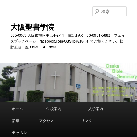
メ
サ
イ
ブ
検
ン
コ
索
コ
ン
大阪聖書学院
ン
テ
535-0003 大阪市旭区中宮4-2-11 電話/FAX 06-6951-5882 フェイ
テ
ン
スブックページ facebook.com/OBS.jpもあわせてご覧ください。郵
ン
ツ
貯振替口座00930－4－9500
ツ
へ
へ
移
移
動
動
メ
ホーム
学校案内
入学案内
イ
ン
沿革
アクセス
リンク
メ
ニ
チャペル