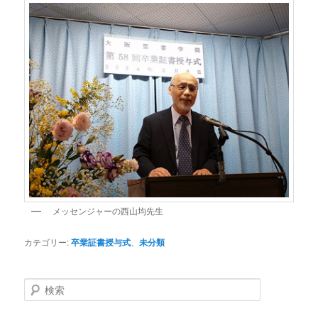
メッセンジャーの西山均先生
カテゴリー:
卒業証書授与式
、
未分類
検
索