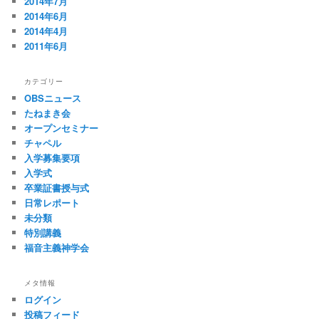
2014年7月
2014年6月
2014年4月
2011年6月
カテゴリー
OBSニュース
たねまき会
オープンセミナー
チャペル
入学募集要項
入学式
卒業証書授与式
日常レポート
未分類
特別講義
福音主義神学会
メタ情報
ログイン
投稿フィード