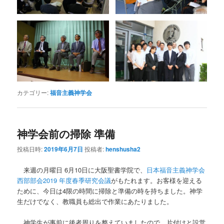
カテゴリー:
福音主義神学会
神学会前の掃除 準備
投稿日時:
2019年6月7日
投稿者:
henshusha2
来週の月曜日 6月10日に大阪聖書学院で、
日本福音主義神学会
西部部会2019 年度春季研究会議
がもたれます。お客様を迎える
ために、今日は4限の時間に掃除と準備の時を持ちました。神学
生だけでなく、教職員も総出で作業にあたりました。
神学生が事前に後者周りを整えていましたので、片付けと設営