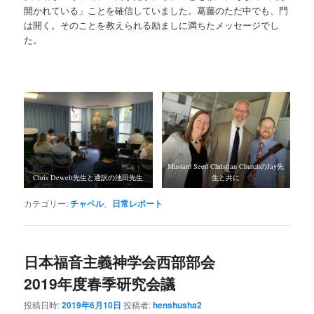
開かれている」ことを確信していました。葛藤のただ中でも、門
は開く。そのことを教えられる励ましに満ちたメッセージでし
た。
Mustard Seed Christian ChurchのJay先
Chris Dewelt先生と通訳の池田先生
生と共に
カテゴリー:
チャペル
、
日常レポート
日本福音主義神学会西部部会
2019年度春季研究会議
投稿日時:
2019年6月10日
投稿者:
henshusha2