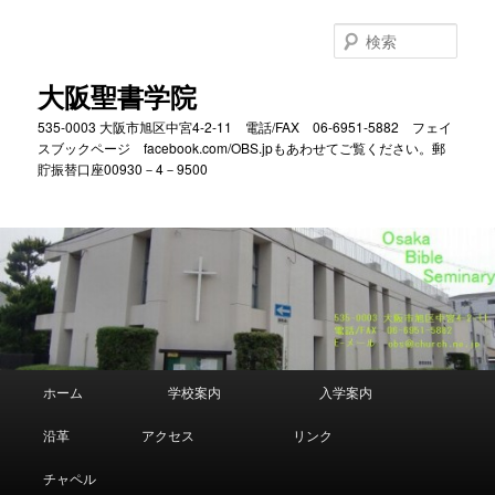
メ
サ
イ
ブ
検
ン
コ
索
コ
ン
大阪聖書学院
ン
テ
535-0003 大阪市旭区中宮4-2-11 電話/FAX 06-6951-5882 フェイ
テ
ン
スブックページ facebook.com/OBS.jpもあわせてご覧ください。郵
ン
ツ
貯振替口座00930－4－9500
ツ
へ
へ
移
移
動
動
メ
ホーム
学校案内
入学案内
イ
ン
沿革
アクセス
リンク
メ
ニ
チャペル