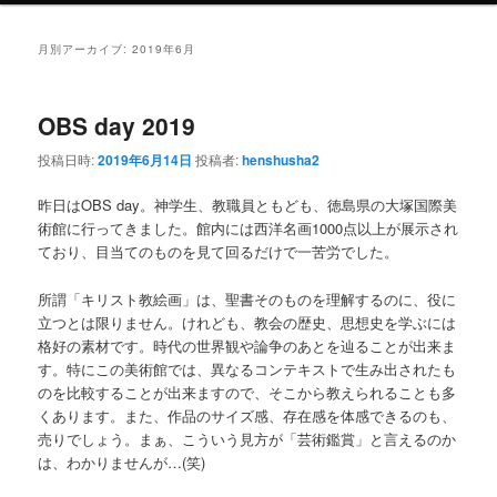
ュ
ー
月別アーカイブ:
2019年6月
OBS day 2019
投稿日時:
2019年6月14日
投稿者:
henshusha2
昨日はOBS day。神学生、教職員ともども、徳島県の大塚国際美
術館に行ってきました。館内には西洋名画1000点以上が展示され
ており、目当てのものを見て回るだけで一苦労でした。
所謂「キリスト教絵画」は、聖書そのものを理解するのに、役に
立つとは限りません。けれども、教会の歴史、思想史を学ぶには
格好の素材です。時代の世界観や論争のあとを辿ることが出来ま
す。特にこの美術館では、異なるコンテキストで生み出されたも
のを比較することが出来ますので、そこから教えられることも多
くあります。また、作品のサイズ感、存在感を体感できるのも、
売りでしょう。まぁ、こういう見方が「芸術鑑賞」と言えるのか
は、わかりませんが…(笑)