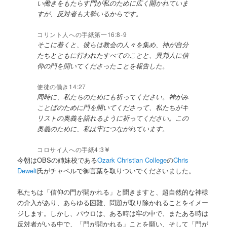
い働きをもたらす門が私のために広く開かれていま
すが、反対者も大勢いるからです。
コリント人への手紙第一16:8-9
そこに着くと、彼らは教会の人々を集め、神が自分
たちとともに行われたすべてのことと、異邦人に信
仰の門を開いてくださったことを報告した。
使徒の働き14:27
同時に、私たちのためにも祈ってください。神がみ
ことばのために門を開いてくださって、私たちがキ
リストの奥義を語れるように祈ってください。この
奥義のために、私は牢につながれています。
コロサイ人への手紙4:3
￥
今朝はOBSの姉妹校である
Ozark Christian College
の
Chris
Dewelt
氏がチャペルで御言葉を取りついでくださいました。
私たちは「信仰の門が開かれる」と聞きますと、超自然的な神様
の介入があり、あらゆる困難、問題が取り除かれることをイメー
ジします。しかし、パウロは、ある時は牢の中で、またある時は
反対者がいる中で、「門が開かれる」ことを願い、そして「門が