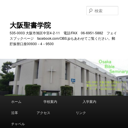
メ
サ
イ
ブ
検
ン
コ
索
コ
ン
大阪聖書学院
ン
テ
535-0003 大阪市旭区中宮4-2-11 電話/FAX 06-6951-5882 フェイ
テ
ン
スブックページ facebook.com/OBS.jpもあわせてご覧ください。郵
ン
ツ
貯振替口座00930－4－9500
ツ
へ
へ
移
移
動
動
メ
ホーム
学校案内
入学案内
イ
ン
沿革
アクセス
リンク
メ
ニ
チャペル