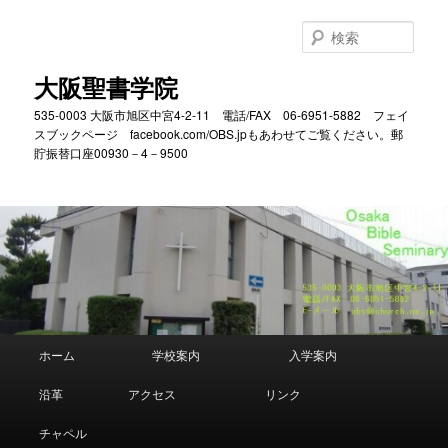
メ
サ
イ
ブ
検
ン
コ
索
コ
ン
大阪聖書学院
ン
テ
535-0003 大阪市旭区中宮4-2-11 電話/FAX 06-6951-5882 フェイ
テ
ン
スブックページ facebook.com/OBS.jpもあわせてご覧ください。郵
ン
ツ
貯振替口座00930－4－9500
ツ
へ
へ
移
移
動
動
メ
ホーム
学校案内
入学案内
イ
ン
沿革
アクセス
リンク
メ
ニ
チャペル