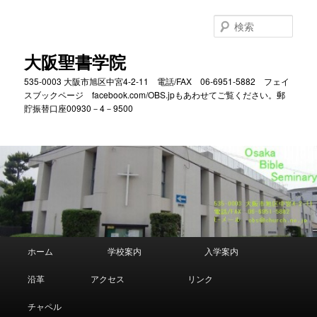
メ
サ
イ
ブ
検
ン
コ
索
コ
ン
大阪聖書学院
ン
テ
535-0003 大阪市旭区中宮4-2-11 電話/FAX 06-6951-5882 フェイ
テ
ン
スブックページ facebook.com/OBS.jpもあわせてご覧ください。郵
ン
ツ
貯振替口座00930－4－9500
ツ
へ
へ
移
移
動
動
メ
ホーム
学校案内
入学案内
イ
ン
沿革
アクセス
リンク
メ
ニ
チャペル