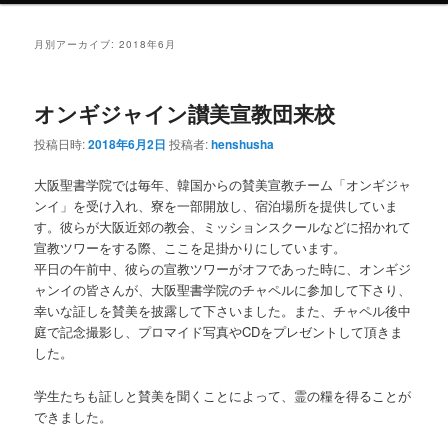
ュ
ー
月別アーカイブ:
2018年6月
オンギジャイン讃美宣教団来校
投稿日時:
2018年6月2日
投稿者:
henshusha
大阪聖書学院では毎年、韓国からの賛美宣教チーム「オンギジャ
ンイ」を受け入れ、寮を一部開放し、宿泊場所を提供していま
す。彼らが大阪近郊の教会、ミッションスクールなどに招かれて
宣教ツワーをする際、ここを足掛かりにしています。
平日の午前中、彼らの宣教ツワーがオフであった時に、オンギジ
ャンイの皆さんが、大阪聖書学院のチャペルに参加して下さり、
幸いな証しを賛美を披露して下さいました。また、チャペル後中
庭で記念撮影し、プロマイド写真やCDをプレゼントして頂きま
した。
学生たちも証しと賛美を聞くことによって、霊の糧を得ることが
できました。