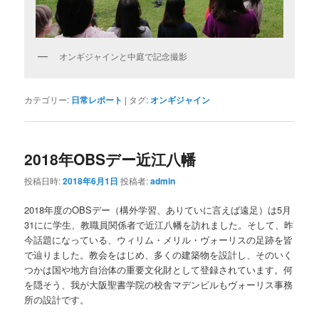
オンギジャインと中庭で記念撮影
カテゴリー:
日常レポート
|
タグ:
オンギジャイン
2018年OBSデー近江八幡
投稿日時:
2018年6月1日
投稿者:
admin
2018年度のOBSデー（構外学習、ありていに言えば遠足）は5月
31にに学生、教職員関係者で近江八幡を訪れました。そして、昨
今話題になっている、ウィリム・メリル・ヴォーリスの足跡を皆
で辿りました。教会をはじめ、多くの建築物を設計し、そのいく
つかは国や地方自治体の重要文化財として登録されています。何
を隠そう、我が大阪聖書学院の校舎マデンビルもヴォーリス事務
所の設計です。