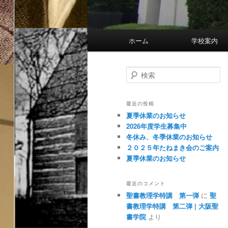
メ
ホーム
学校
イ
ン
メ
検
索
ニ
ュ
最近の投稿
ー
夏季休業のお知らせ
2026年度学生募集中
冬休み、冬季休業のお知らせ
２０２５年たねまき会のご案内
夏季休業のお知らせ
最近のコメント
聖書教理学特講 第一弾
に
聖
書教理学特講 第二弾 | 大阪聖
書学院
より