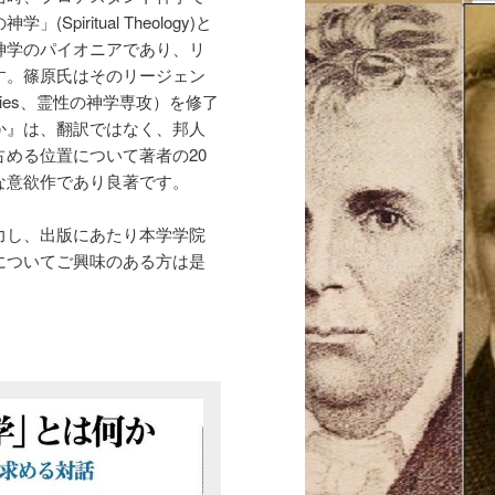
ritual Theology)と
神学のパイオニアであり、リ
す。篠原氏はそのリージェン
Studies、霊性の神学専攻）を修了
か』は、翻訳ではなく、邦人
める位置について著者の20
な意欲作であり良著です。
力し、出版にあたり本学学院
についてご興味のある方は是