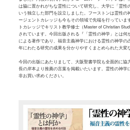
は脇に置かれがちな霊性について研究し、大学に「霊性の神学」(Spi
いう独立した部門を設立しました。フーストンは霊性の
ージェントカレッジも今もその領域で先端を行っていま
トカレッジでキリスト教学修士（Master of Christian 
されています。今回出版される『「霊性の神学」とは何
による著作であり、福音主義神学における霊性の神学の占
年にわたる研究の成果を分かりやすくまとめられた大変
今回の出版にあたりまして、大阪聖書学院も全面的に協
長の岸本より推薦の言葉を掲載いたいます。霊性の神学
非お買い求めください。