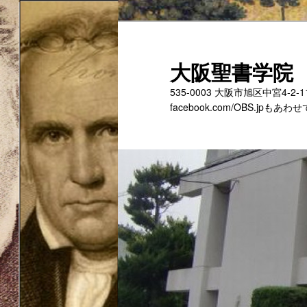
メ
サ
イ
ブ
ン
コ
大阪聖書学院
コ
ン
535-0003 大阪市旭区中宮4-2
ン
テ
facebook.com/OBS.jp
テ
ン
ン
ツ
ツ
へ
へ
移
移
動
動