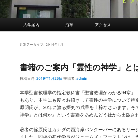
案内
入学案内
沿革
アクセス
月別アーカイブ:
2019年1月
書籍のご案内「霊性の神学」と
投稿日時:
2019年1月25日
投稿者:
admin
本学聖書教理学の指定教科書「聖書教理がわかる94章」（J
もあり、本学にも度々お招きして霊性の神学について特
原明氏が、20年に渡る探究の成果を上梓なさいます。そ
神学」とは何か』という書籍をあめんどう社から出版さ
著者の篠原氏はカナダの西海岸バンクーバーにあるリー
ました。同校の初代学長がジェームズ・フーストンは、