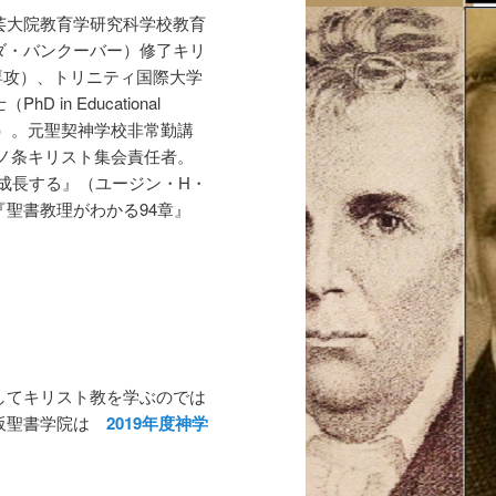
芸大院教育学研究科学校教育
ダ・バンクーバー
）修了キリ
霊性の神学専攻）、トリニティ国際大学
士
（PhD in Educational
）。元聖契神学校非常勤講
中ノ条キリスト集会責任者。
成長する』（ユージン・H・
聖書教理がわかる94
章』
してキリスト教を学ぶのでは
大阪聖書学院は
2019年度神学