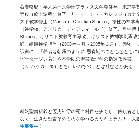
著者略歴：早大第一文学部フランス文学専修卒、東京学
専攻（修士課程
）修了、リージェント・カレッジ（カナ
スト教学修士（Master of Christian Studies、
（神学校、アメリカ・ディアフィールド）修了、哲学博
Studies、キリスト教教育主専攻、キリスト教神学
副専攻
師、組織神学担当（2003年４月
～2005年３月）。現在
訳書に、『若者は朝霧のように-思春期のこどもとともに
ピーターソン著）や本学院の聖書教理学の指定教科書、『
（J.I.パッカー著）ともにいのちのことば社などがある。
新約聖書釈義と歴史神学の配当科目を多くし、傍観者と
なく、生きた聖書そのものを学べるカリキュラム！ 
生募集中！