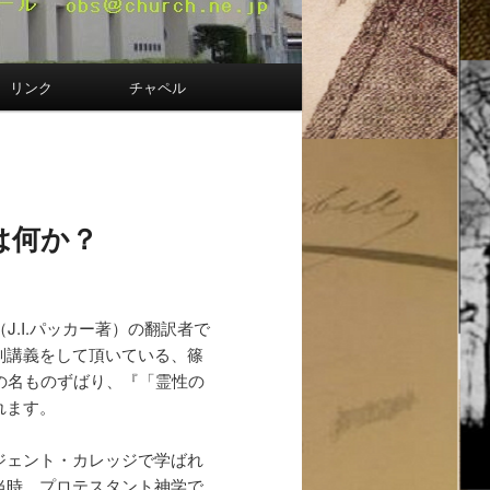
リンク
チャペル
は何か？
.I.パッカー著）の翻訳者で
別講義をして頂いている、篠
の名ものずばり、『「霊性の
れます。
ジェント・カレッジで学ばれ
当時、プロテスタント神学で