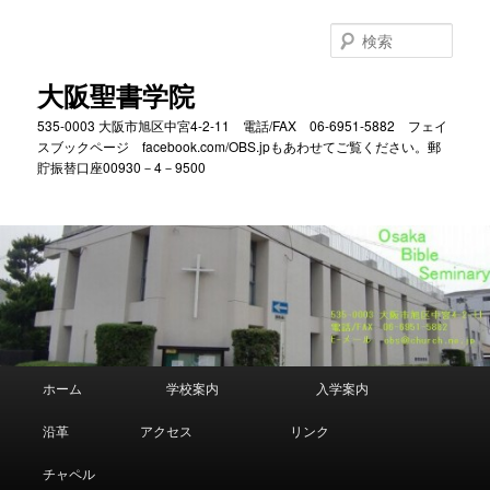
メ
サ
イ
ブ
検
ン
コ
索
コ
ン
大阪聖書学院
ン
テ
535-0003 大阪市旭区中宮4-2-11 電話/FAX 06-6951-5882 フェイ
テ
ン
スブックページ facebook.com/OBS.jpもあわせてご覧ください。郵
ン
ツ
貯振替口座00930－4－9500
ツ
へ
へ
移
移
動
動
メ
ホーム
学校案内
入学案内
イ
ン
沿革
アクセス
リンク
メ
ニ
チャペル