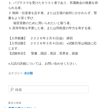
１. バプテスマを受けたキリスト者であり、所属教会の推薦を得
られる者。
２.牧師・伝道者を志す者。または立場の如何にかかわらず、聖
書をより深く学び、
福音宣教のために用いられたいと願う者。
３.高等学校を卒業した者。または同程度の学力を有する者。
【入学願書】 ２０２６年２月６日(金) 締切
【入学試験】 ２０２６年３月４日(水) ※試験日等は相談に応
じます。
【試験科目】 聖書，国語，英語，世界史，面接
※入試の詳細については、お問い合わせください。
カテゴリー:
未分類
検
索
最近の投稿