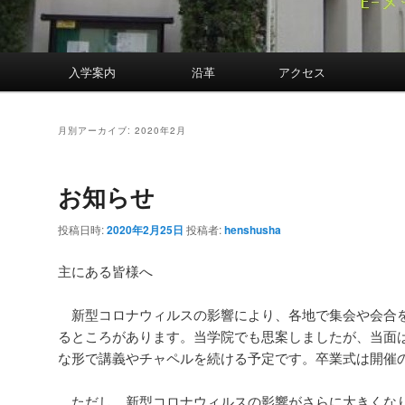
案内
入学案内
沿革
アクセス
月別アーカイブ:
2020年2月
お知らせ
投稿日時:
2020年2月25日
投稿者:
henshusha
主にある皆様へ
新型コロナウィルスの影響により、各地で集会や会合
るところがあります。当学院でも思案しましたが、当面
な形で講義やチャペルを続ける予定です。卒業式は開催
ただし、新型コロナウィルスの影響がさらに大きくな