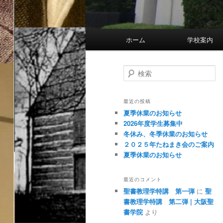
メ
ホーム
学校
イ
ン
メ
検
索
ニ
ュ
最近の投稿
ー
夏季休業のお知らせ
2026年度学生募集中
冬休み、冬季休業のお知らせ
２０２５年たねまき会のご案内
夏季休業のお知らせ
最近のコメント
聖書教理学特講 第一弾
に
聖
書教理学特講 第二弾 | 大阪聖
書学院
より