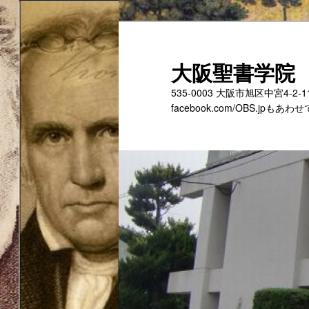
メ
サ
イ
ブ
ン
コ
大阪聖書学院
コ
ン
535-0003 大阪市旭区中宮4-2
ン
テ
facebook.com/OBS.jp
テ
ン
ン
ツ
ツ
へ
へ
移
移
動
動