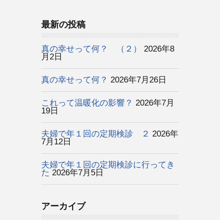
最新の投稿
真の幸せって何？ （２）
2026年8
月2日
真の幸せって何？
2026年7月26日
これって温暖化の影響？
2026年7月
19日
夫婦で年１回の定期検診 ２
2026年
7月12日
夫婦で年１回の定期検診に行ってき
た
2026年7月5日
アーカイブ