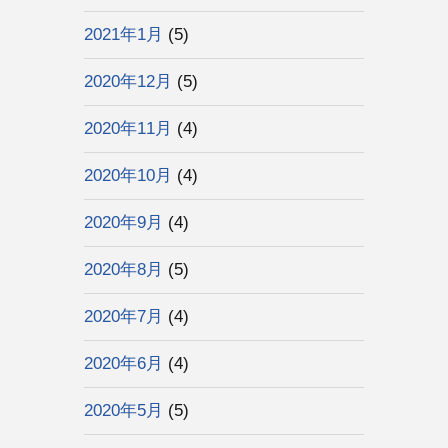
2021年1月
(5)
2020年12月
(5)
2020年11月
(4)
2020年10月
(4)
2020年9月
(4)
2020年8月
(5)
2020年7月
(4)
2020年6月
(4)
2020年5月
(5)