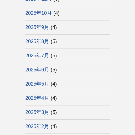
2025年10月
(4)
2025年9月
(4)
2025年8月
(5)
2025年7月
(5)
2025年6月
(5)
2025年5月
(4)
2025年4月
(4)
2025年3月
(5)
2025年2月
(4)