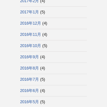
2017年2月
(4)
2017年1月
(5)
2016年12月
(4)
2016年11月
(4)
2016年10月
(5)
2016年9月
(4)
2016年8月
(4)
2016年7月
(5)
2016年6月
(4)
2016年5月
(5)