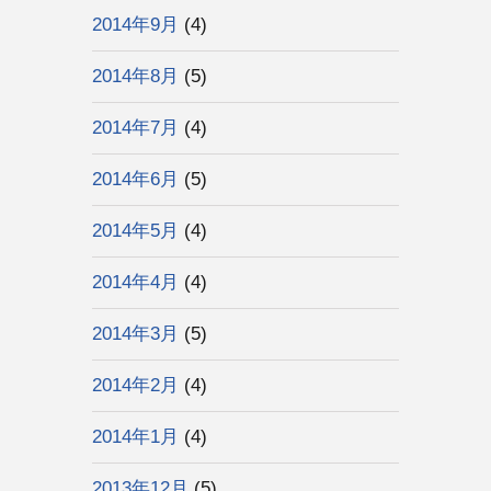
2014年9月
(4)
2014年8月
(5)
2014年7月
(4)
2014年6月
(5)
2014年5月
(4)
2014年4月
(4)
2014年3月
(5)
2014年2月
(4)
2014年1月
(4)
2013年12月
(5)