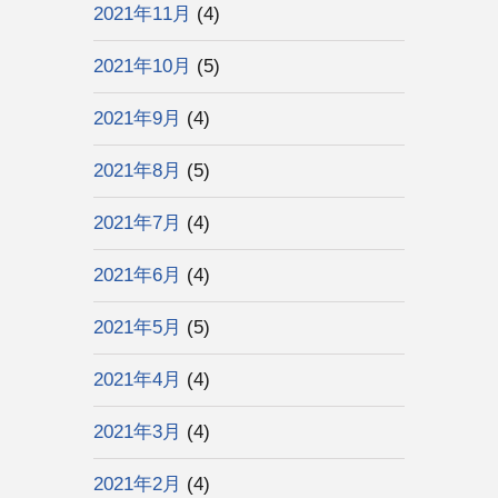
2021年11月
(4)
2021年10月
(5)
2021年9月
(4)
2021年8月
(5)
2021年7月
(4)
2021年6月
(4)
2021年5月
(5)
2021年4月
(4)
2021年3月
(4)
2021年2月
(4)