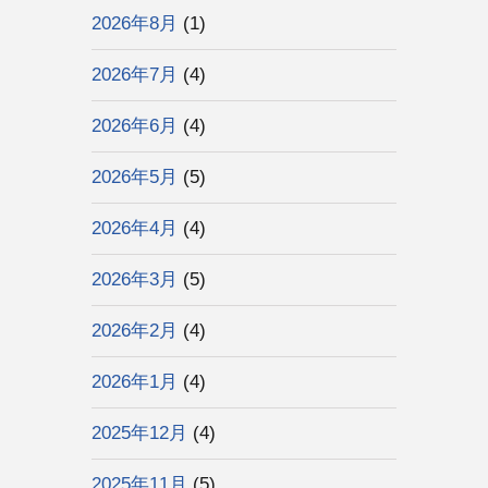
2026年8月
(1)
2026年7月
(4)
2026年6月
(4)
2026年5月
(5)
2026年4月
(4)
2026年3月
(5)
2026年2月
(4)
2026年1月
(4)
2025年12月
(4)
2025年11月
(5)