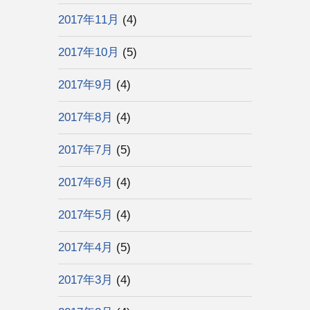
2017年11月
(4)
2017年10月
(5)
2017年9月
(4)
2017年8月
(4)
2017年7月
(5)
2017年6月
(4)
2017年5月
(4)
2017年4月
(5)
2017年3月
(4)