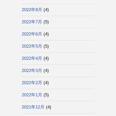
2022年8月
(4)
2022年7月
(5)
2022年6月
(4)
2022年5月
(5)
2022年4月
(4)
2022年3月
(4)
2022年2月
(4)
2022年1月
(5)
2021年12月
(4)