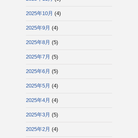
2025年10月
(4)
2025年9月
(4)
2025年8月
(5)
2025年7月
(5)
2025年6月
(5)
2025年5月
(4)
2025年4月
(4)
2025年3月
(5)
2025年2月
(4)