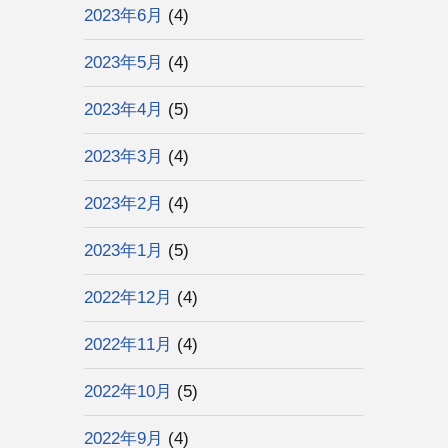
2023年6月
(4)
2023年5月
(4)
2023年4月
(5)
2023年3月
(4)
2023年2月
(4)
2023年1月
(5)
2022年12月
(4)
2022年11月
(4)
2022年10月
(5)
2022年9月
(4)