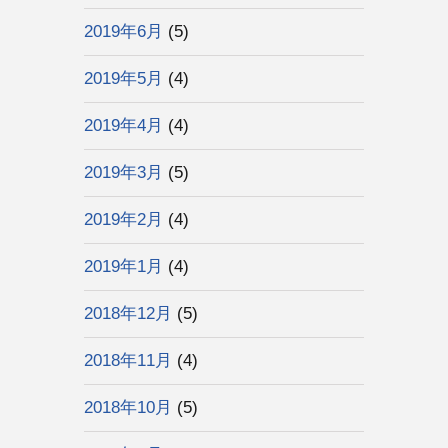
2019年6月
(5)
2019年5月
(4)
2019年4月
(4)
2019年3月
(5)
2019年2月
(4)
2019年1月
(4)
2018年12月
(5)
2018年11月
(4)
2018年10月
(5)