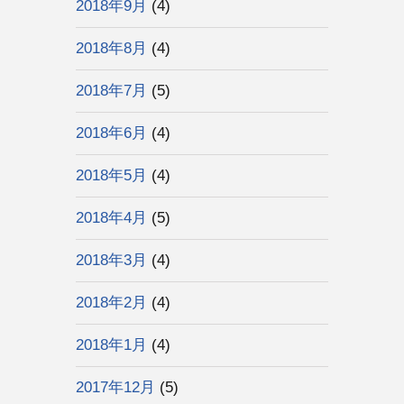
2018年9月
(4)
2018年8月
(4)
2018年7月
(5)
2018年6月
(4)
2018年5月
(4)
2018年4月
(5)
2018年3月
(4)
2018年2月
(4)
2018年1月
(4)
2017年12月
(5)