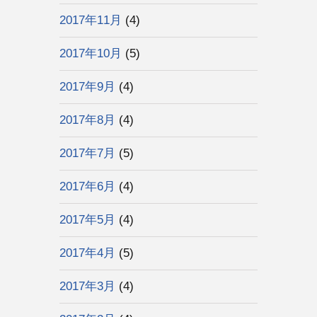
2017年11月
(4)
2017年10月
(5)
2017年9月
(4)
2017年8月
(4)
2017年7月
(5)
2017年6月
(4)
2017年5月
(4)
2017年4月
(5)
2017年3月
(4)