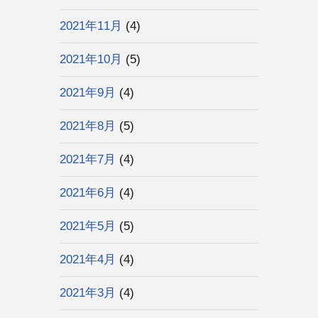
2021年11月
(4)
2021年10月
(5)
2021年9月
(4)
2021年8月
(5)
2021年7月
(4)
2021年6月
(4)
2021年5月
(5)
2021年4月
(4)
2021年3月
(4)