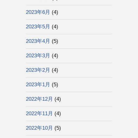
2023年6月
(4)
2023年5月
(4)
2023年4月
(5)
2023年3月
(4)
2023年2月
(4)
2023年1月
(5)
2022年12月
(4)
2022年11月
(4)
2022年10月
(5)