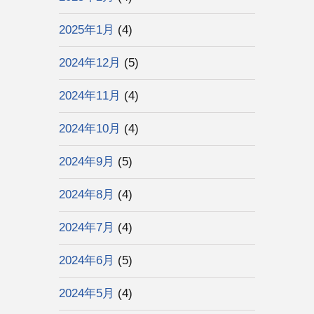
2025年1月
(4)
2024年12月
(5)
2024年11月
(4)
2024年10月
(4)
2024年9月
(5)
2024年8月
(4)
2024年7月
(4)
2024年6月
(5)
2024年5月
(4)