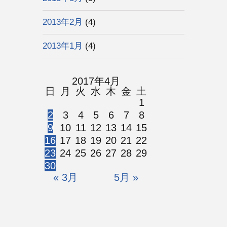
2013年2月
(4)
2013年1月
(4)
2017年4月
日
月
火
水
木
金
土
1
2
3
4
5
6
7
8
9
10
11
12
13
14
15
16
17
18
19
20
21
22
23
24
25
26
27
28
29
30
« 3月
5月 »