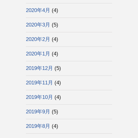
2020年4月
(4)
2020年3月
(5)
2020年2月
(4)
2020年1月
(4)
2019年12月
(5)
2019年11月
(4)
2019年10月
(4)
2019年9月
(5)
2019年8月
(4)