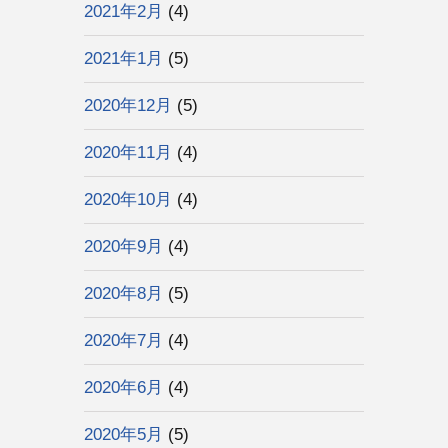
2021年2月
(4)
2021年1月
(5)
2020年12月
(5)
2020年11月
(4)
2020年10月
(4)
2020年9月
(4)
2020年8月
(5)
2020年7月
(4)
2020年6月
(4)
2020年5月
(5)