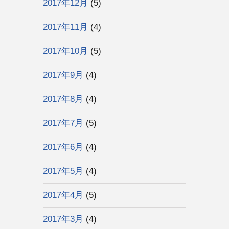
2017年12月
(5)
2017年11月
(4)
2017年10月
(5)
2017年9月
(4)
2017年8月
(4)
2017年7月
(5)
2017年6月
(4)
2017年5月
(4)
2017年4月
(5)
2017年3月
(4)