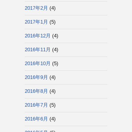
2017年2月
(4)
2017年1月
(5)
2016年12月
(4)
2016年11月
(4)
2016年10月
(5)
2016年9月
(4)
2016年8月
(4)
2016年7月
(5)
2016年6月
(4)