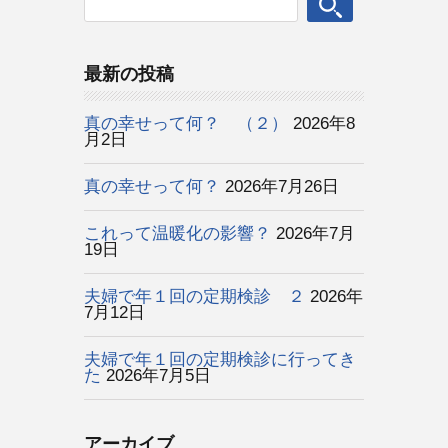
最新の投稿
真の幸せって何？ （２）
2026年8
月2日
真の幸せって何？
2026年7月26日
これって温暖化の影響？
2026年7月
19日
夫婦で年１回の定期検診 ２
2026年
7月12日
夫婦で年１回の定期検診に行ってき
た
2026年7月5日
アーカイブ