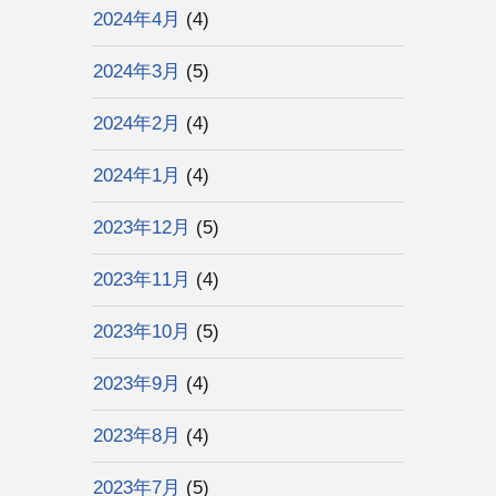
2024年4月
(4)
2024年3月
(5)
2024年2月
(4)
2024年1月
(4)
2023年12月
(5)
2023年11月
(4)
2023年10月
(5)
2023年9月
(4)
2023年8月
(4)
2023年7月
(5)