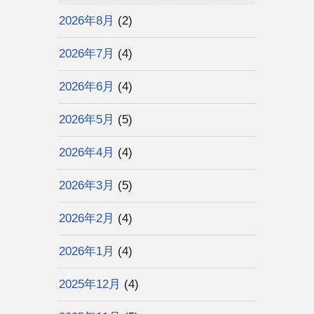
2026年8月
(2)
2026年7月
(4)
2026年6月
(4)
2026年5月
(5)
2026年4月
(4)
2026年3月
(5)
2026年2月
(4)
2026年1月
(4)
2025年12月
(4)