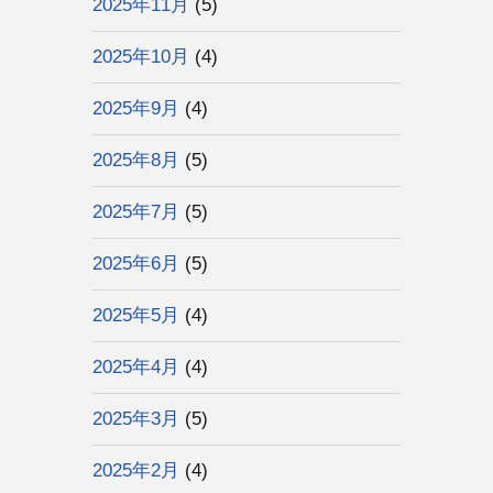
2025年11月
(5)
2025年10月
(4)
2025年9月
(4)
2025年8月
(5)
2025年7月
(5)
2025年6月
(5)
2025年5月
(4)
2025年4月
(4)
2025年3月
(5)
2025年2月
(4)