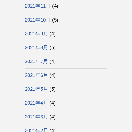
2021年11月
(4)
2021年10月
(5)
2021年9月
(4)
2021年8月
(5)
2021年7月
(4)
2021年6月
(4)
2021年5月
(5)
2021年4月
(4)
2021年3月
(4)
2021年2月
(4)