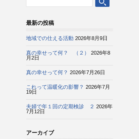
最新の投稿
地域での仕える活動
2026年8月9日
真の幸せって何？ （２）
2026年8
月2日
真の幸せって何？
2026年7月26日
これって温暖化の影響？
2026年7月
19日
夫婦で年１回の定期検診 ２
2026年
7月12日
アーカイブ