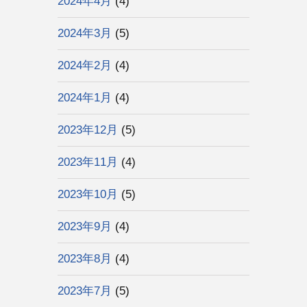
2024年4月
(4)
2024年3月
(5)
2024年2月
(4)
2024年1月
(4)
2023年12月
(5)
2023年11月
(4)
2023年10月
(5)
2023年9月
(4)
2023年8月
(4)
2023年7月
(5)