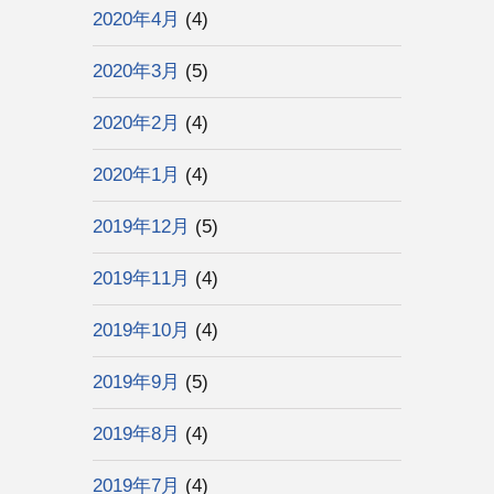
2020年4月
(4)
2020年3月
(5)
2020年2月
(4)
2020年1月
(4)
2019年12月
(5)
2019年11月
(4)
2019年10月
(4)
2019年9月
(5)
2019年8月
(4)
2019年7月
(4)