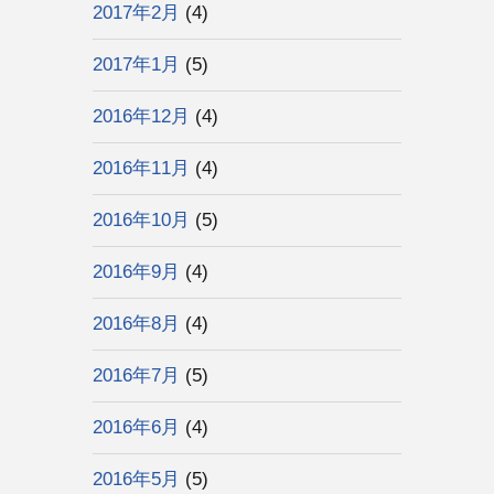
2017年2月
(4)
2017年1月
(5)
2016年12月
(4)
2016年11月
(4)
2016年10月
(5)
2016年9月
(4)
2016年8月
(4)
2016年7月
(5)
2016年6月
(4)
2016年5月
(5)