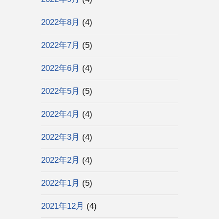
2022年8月
(4)
2022年7月
(5)
2022年6月
(4)
2022年5月
(5)
2022年4月
(4)
2022年3月
(4)
2022年2月
(4)
2022年1月
(5)
2021年12月
(4)