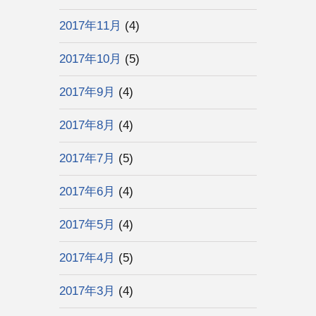
2017年11月
(4)
2017年10月
(5)
2017年9月
(4)
2017年8月
(4)
2017年7月
(5)
2017年6月
(4)
2017年5月
(4)
2017年4月
(5)
2017年3月
(4)