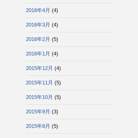
2016年4月
(4)
2016年3月
(4)
2016年2月
(5)
2016年1月
(4)
2015年12月
(4)
2015年11月
(5)
2015年10月
(5)
2015年9月
(3)
2015年8月
(5)