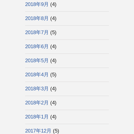
2018年9月
(4)
2018年8月
(4)
2018年7月
(5)
2018年6月
(4)
2018年5月
(4)
2018年4月
(5)
2018年3月
(4)
2018年2月
(4)
2018年1月
(4)
2017年12月
(5)