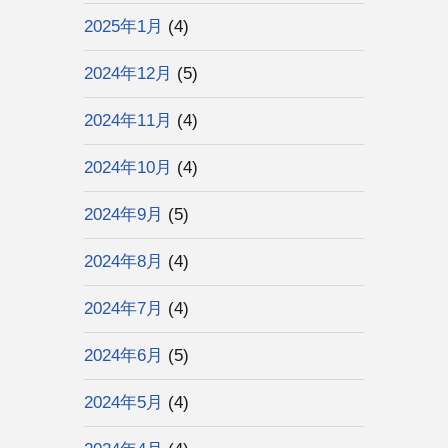
2025年1月
(4)
2024年12月
(5)
2024年11月
(4)
2024年10月
(4)
2024年9月
(5)
2024年8月
(4)
2024年7月
(4)
2024年6月
(5)
2024年5月
(4)