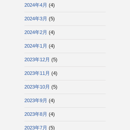
2024年4月
(4)
2024年3月
(5)
2024年2月
(4)
2024年1月
(4)
2023年12月
(5)
2023年11月
(4)
2023年10月
(5)
2023年9月
(4)
2023年8月
(4)
2023年7月
(5)