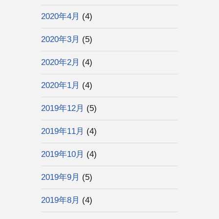
2020年4月
(4)
2020年3月
(5)
2020年2月
(4)
2020年1月
(4)
2019年12月
(5)
2019年11月
(4)
2019年10月
(4)
2019年9月
(5)
2019年8月
(4)