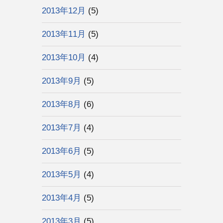
2013年12月
(5)
2013年11月
(5)
2013年10月
(4)
2013年9月
(5)
2013年8月
(6)
2013年7月
(4)
2013年6月
(5)
2013年5月
(4)
2013年4月
(5)
2013年3月
(5)