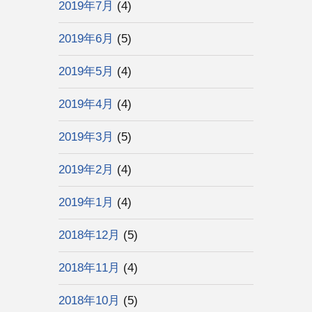
2019年7月
(4)
2019年6月
(5)
2019年5月
(4)
2019年4月
(4)
2019年3月
(5)
2019年2月
(4)
2019年1月
(4)
2018年12月
(5)
2018年11月
(4)
2018年10月
(5)