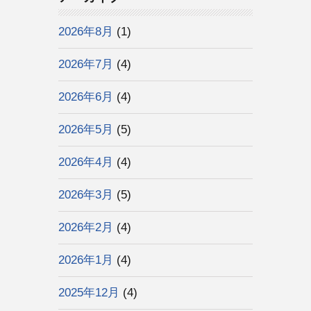
2026年8月
(1)
2026年7月
(4)
2026年6月
(4)
2026年5月
(5)
2026年4月
(4)
2026年3月
(5)
2026年2月
(4)
2026年1月
(4)
2025年12月
(4)