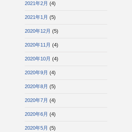
2021年2月
(4)
2021年1月
(5)
2020年12月
(5)
2020年11月
(4)
2020年10月
(4)
2020年9月
(4)
2020年8月
(5)
2020年7月
(4)
2020年6月
(4)
2020年5月
(5)