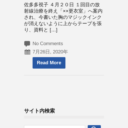
佐多多視子 ４月２０日 １回目の放
射線治療を終え「××更衣室」へ案内
され、今書いた胸のマジックインク
が消えないように上からテープを張
り、資料と […]
No Comments
7月26日, 2020年
Read More
サイト内検索