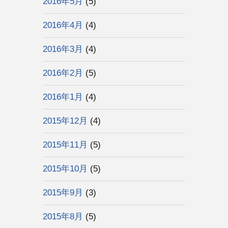
2016年5月
(5)
2016年4月
(4)
2016年3月
(4)
2016年2月
(5)
2016年1月
(4)
2015年12月
(4)
2015年11月
(5)
2015年10月
(5)
2015年9月
(3)
2015年8月
(5)