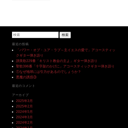
投稿ナビゲーション
検索
最近の投稿
「パワー・オブ・ユア・ラブ～主イエスの愛で」アコースティッ
クギター弾き語り
讃美歌229番「キリスト教会の主よ」ギター弾き語り
聖歌396番「十字架のかげに」アコースティックギター弾き語り
①なぜ地球には引力があるのでしょうか？
悪魔の誘惑③
最近のコメント
アーカイブ
2025年3月
2025年2月
2024年5月
2024年3月
2024年2月