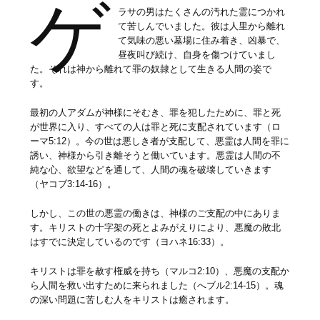
ゲ
ラサの男はたくさんの汚れた霊につかれ
て苦しんでいました。彼は人里から離れ
て気味の悪い墓場に住み着き、凶暴で、
昼夜叫び続け、自身を傷つけていまし
た。それは神から離れて罪の奴隷として生きる人間の姿で
す。
最初の人アダムが神様にそむき、罪を犯したために、罪と死
が世界に入り、すべての人は罪と死に支配されています（ロ
ーマ5:12）。今の世は悪しき者が支配して、悪霊は人間を罪に
誘い、神様から引き離そうと働いています。悪霊は人間の不
純な心、欲望などを通して、人間の魂を破壊していきます
（ヤコブ3:14-16）。
しかし、この世の悪霊の働きは、神様のご支配の中にありま
す。キリストの十字架の死とよみがえりにより、悪魔の敗北
はすでに決定しているのです（ヨハネ16:33）。
キリストは罪を赦す権威を持ち（マルコ2:10）、悪魔の支配か
ら人間を救い出すために来られました（へブル2:14-15）。魂
の深い問題に苦しむ人をキリストは癒されます。