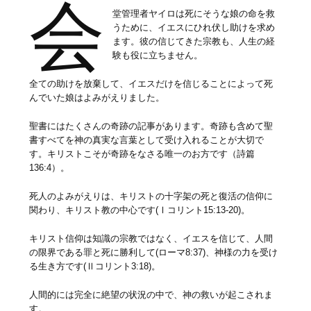
会
堂管理者ヤイロは死にそうな娘の命を救
うために、イエスにひれ伏し助けを求め
ます。彼の信じてきた宗教も、人生の経
験も役に立ちません。
全ての助けを放棄して、イエスだけを信じることによって死
んでいた娘はよみがえりました。
聖書にはたくさんの奇跡の記事があります。奇跡も含めて聖
書すべてを神の真実な言葉として受け入れることが大切で
す。キリストこそが奇跡をなさる唯一のお方です（詩篇
136:4）。
死人のよみがえりは、キリストの十字架の死と復活の信仰に
関わり、キリスト教の中心です(Ⅰコリント15:13-20)。
キリスト信仰は知識の宗教ではなく、イエスを信じて、人間
の限界である罪と死に勝利して(ローマ8:37)、神様の力を受け
る生き方です(Ⅱコリント3:18)。
人間的には完全に絶望の状況の中で、神の救いが起こされま
す。