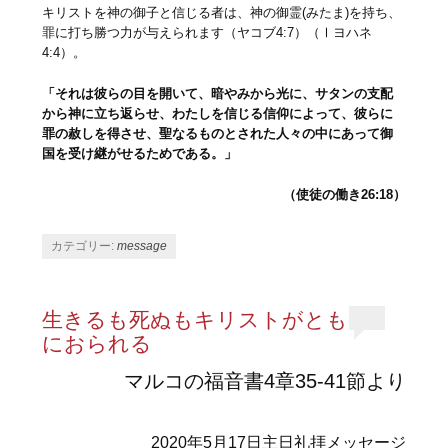
キリストを神の御子と信じる者は、神の御霊(みたま)を持ち、
罪に打ち勝つ力が与えられます（ヤコブ4:7）（Ⅰヨハネ
4:4）。
「それは彼らの目を開いて、暗やみから光に、サタンの支配
から神に立ち返らせ、わたしを信じる信仰によって、彼らに
罪の赦しを得させ、聖なるものとされた人々の中にあって御
国を受け継がせるためである。」
（使徒の働き26:18）
カテゴリー:
message
生きるも死ぬもキリストがとも
におられる
マルコの福音書4章35-41節より
2020年5月17日主日礼拝メッセージ