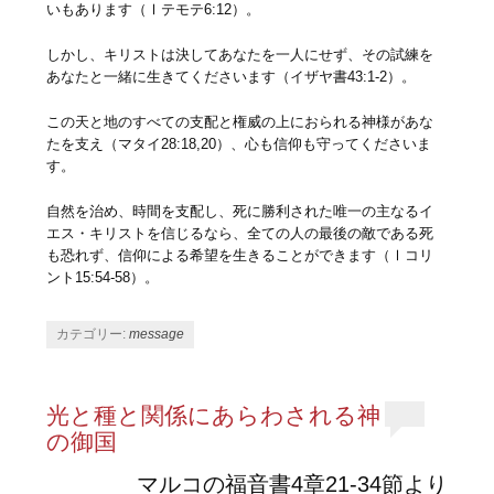
いもあります（Ⅰテモテ6:12）。
しかし、キリストは決してあなたを一人にせず、その試練を
あなたと一緒に生きてくださいます（イザヤ書43:1-2）。
この天と地のすべての支配と権威の上におられる神様があな
たを支え（マタイ28:18,20）、心も信仰も守ってくださいま
す。
自然を治め、時間を支配し、死に勝利された唯一の主なるイ
エス・キリストを信じるなら、全ての人の最後の敵である死
も恐れず、信仰による希望を生きることができます（Ⅰコリ
ント15:54-58）。
カテゴリー:
message
光と種と関係にあらわされる神
の御国
マルコの福音書4章21-34節より