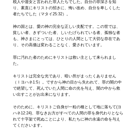
税人や遊女と言われた罪人たちでした。自分の罪深さを知
り、素直にキリストの招きに、悔い改め、自分を卑しくした
者たちでした（マタイ25:32）。
神の国とは、愛の神の完全な正しい支配です。この世では、
貧しい者、きずついた者、しいたげられている者、孤独な者
も、神さまにとっては、ひとりの人間として大切な存在であ
り、その高価は変わることなく、愛されています。
罪に汚れた者のためにキリストは救い主として来られまし
た。
キリストは完全な光であり、暗い所がまったくありません
（Ⅰヨハネ1:5）。ですから神の目から失われて、罪の闇の中
で絶望して、死んでいた人間に命の光を与え、闇の中から救
い出すことがお出来になります。
そのために、キリストご自身が一粒の種として地に落ちて(ヨ
ハネ12:24)、罪なきお方がすべての人間の罪を身代わりとなら
れて十字架で死ぬことにより、私たちに神の永遠の命を与え
てくださいます。