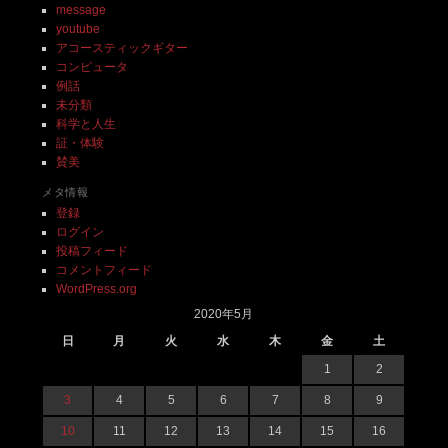
message
youtube
アコースティックギター
コンピュータ
例話
未分類
科学と人生
証・体験
賛美
メタ情報
登録
ログイン
投稿フィード
コメントフィード
WordPress.org
2020年5月
日
月
火
水
木
金
土
1
2
3
4
5
6
7
8
9
10
11
12
13
14
15
16