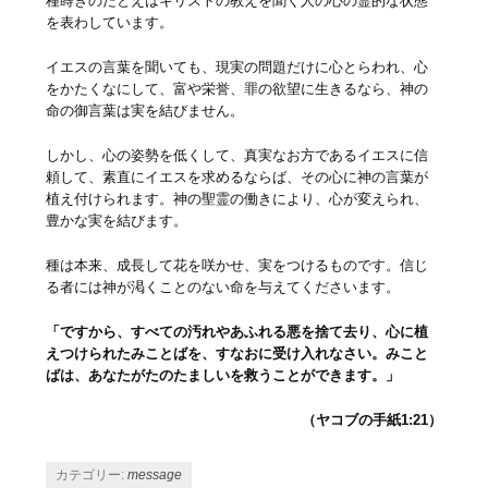
種蒔きのたとえはキリストの教えを聞く人の心の霊的な状態
を表わしています。
イエスの言葉を聞いても、現実の問題だけに心とらわれ、心
をかたくなにして、富や栄誉、罪の欲望に生きるなら、神の
命の御言葉は実を結びません。
しかし、心の姿勢を低くして、真実なお方であるイエスに信
頼して、素直にイエスを求めるならば、その心に神の言葉が
植え付けられます。神の聖霊の働きにより、心が変えられ、
豊かな実を結びます。
種は本来、成長して花を咲かせ、実をつけるものです。信じ
る者には神が渇くことのない命を与えてくださいます。
「ですから、すべての汚れやあふれる悪を捨て去り、心に植
えつけられたみことばを、すなおに受け入れなさい。みこと
ばは、あなたがたのたましいを救うことができます。」
（ヤコブの手紙1:21）
カテゴリー:
message