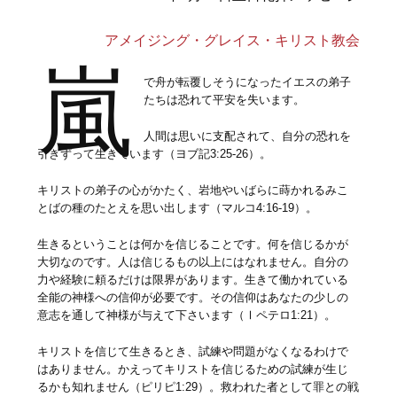
アメイジング・グレイス・キリスト教会
嵐
で舟が転覆しそうになったイエスの弟子
たちは恐れて平安を失います。
人間は思いに支配されて、自分の恐れを
引きずって生きています（ヨブ記3:25-26）。
キリストの弟子の心がかたく、岩地やいばらに蒔かれるみこ
とばの種のたとえを思い出します（マルコ4:16-19）。
生きるということは何かを信じることです。何を信じるかが
大切なのです。人は信じるもの以上にはなれません。自分の
力や経験に頼るだけは限界があります。生きて働かれている
全能の神様への信仰が必要です。その信仰はあなたの少しの
意志を通して神様が与えて下さいます（Ⅰペテロ1:21）。
キリストを信じて生きるとき、試練や問題がなくなるわけで
はありません。かえってキリストを信じるための試練が生じ
るかも知れません（ピリピ1:29）。救われた者として罪との戦