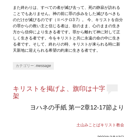
また終わりは、すべての者が滅び去って、死の静寂が訪れる
ことでもありません。神の前に罪の歩みをした滅びるべきも
のだけが滅びるのです（Ⅱペテロ3:7）。 今、キリストを自分
の罪からの救い主と信じる者は、欲のまま、心のままの生き
方から信仰により生きる者です。罪から離れて神に対して正
しく生きる者です。今をキリストと共に永遠の命の中に生き
る者です。そして、終わりの時、キリストが来られる時に新
天新地に迎えられる希望の約束に生きる者です。
カテゴリー:
message
キリストを掲げよ、旗印は十字
架
ヨハネの手紙 第一2章12-17節より
土山みことばキリスト教会