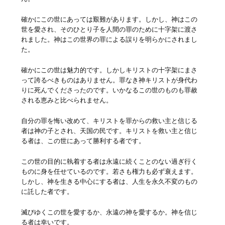
確かにこの世にあっては艱難があります。しかし、神はこの
世を愛され、そのひとり子を人間の罪のために十字架に渡さ
れました。神はこの世界の罪による誤りを明らかにされまし
た。
確かにこの世は魅力的です。しかしキリストの十字架にまさ
って誇るべきものはありません。罪なき神キリストが身代わ
りに死んでくださったのです。いかなるこの世のものも罪赦
される恵みと比べられません。
自分の罪を悔い改めて、キリストを罪からの救い主と信じる
者は神の子とされ、天国の民です。キリストを救い主と信じ
る者は、この世にあって勝利する者です。
この世の目的に執着する者は永遠に続くことのない過ぎ行く
ものに身を任せているのです。若さも権力も必ず衰えます。
しかし、神を生きる中心にする者は、人生を永久不変のもの
に託した者です。
滅びゆくこの世を愛するか、永遠の神を愛するか。神を信じ
る者は幸いです。