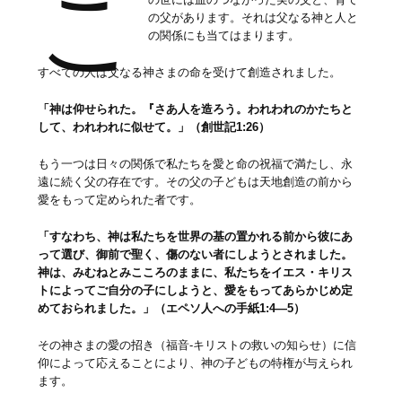
こ
の父があります。それは父なる神と人と
の関係にも当てはまります。
すべての人は父なる神さまの命を受けて創造されました。
「神は仰せられた。『さあ人を造ろう。われわれのかたちと
して、われわれに似せて。」（創世記1:26）
もう一つは日々の関係で私たちを愛と命の祝福で満たし、永
遠に続く父の存在です。その父の子どもは天地創造の前から
愛をもって定められた者です。
「すなわち、神は私たちを世界の基の置かれる前から彼にあ
って選び、御前で聖く、傷のない者にしようとされました。
神は、みむねとみこころのままに、私たちをイエス・キリス
トによってご自分の子にしようと、愛をもってあらかじめ定
めておられました。」（エペソ人への手紙1:4—5）
その神さまの愛の招き（福音‐キリストの救いの知らせ）に信
仰によって応えることにより、神の子どもの特権が与えられ
ます。