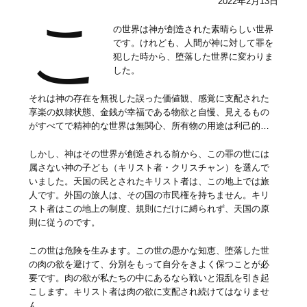
2022年2月13日
こ
の世界は神が創造された素晴らしい世界
です。けれども、人間が神に対して罪を
犯した時から、堕落した世界に変わりま
した。
それは神の存在を無視した誤った価値観、感覚に支配された
享楽の奴隷状態、金銭が幸福である物欲と自慢、見えるもの
がすべてで精神的な世界は無関心、所有物の用途は利己的…
しかし、神はその世界が創造される前から、この罪の世には
属さない神の子ども（キリスト者・クリスチャン）を選んで
いました。天国の民とされたキリスト者は、この地上では旅
人です。外国の旅人は、その国の市民権を持ちません。キリ
スト者はこの地上の制度、規則にだけに縛られず、天国の原
則に従うのです。
この世は危険を生みます。この世の愚かな知恵、堕落した世
の肉の欲を避けて、分別をもって自分をきよく保つことが必
要です。肉の欲が私たちの中にあるなら戦いと混乱を引き起
こします。キリスト者は肉の欲に支配され続けてはなりませ
ん。