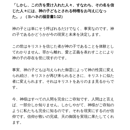
「しかし、この方を受け入れた人々、すなわち、その名を信
じた人々には、神の子どもとされる特権をお与えになっ
た。」（ヨハネの福音書1:12）
神の子とは単にそう呼ばれるだけでなく、事実なのです。神
の子であるかどうかが今の現実と未来を決定します。
この世はキリストを信じた者が神の子であることを体験とし
てわかりません。罪から離れ、愛と正義を表わすことにより
神の子の存在を世に現すのです。
事実、神の子どもは与えられた御霊によって神の性質に変え
られ続け、キリストが再び来られるときに、キリストに似た
者に変えられます。それはキリストをありのまま見るからで
す。
今、神様はすべての人間を完全にご存知です。人間はと言え
ば、一部分しか知りません。しかしやがて、神様がご存知の
ように私たちも完全に知るのです。それを現実にするのが信
仰です。信仰が救いの完成、天の御国を実現に果たしてくれ
ます。