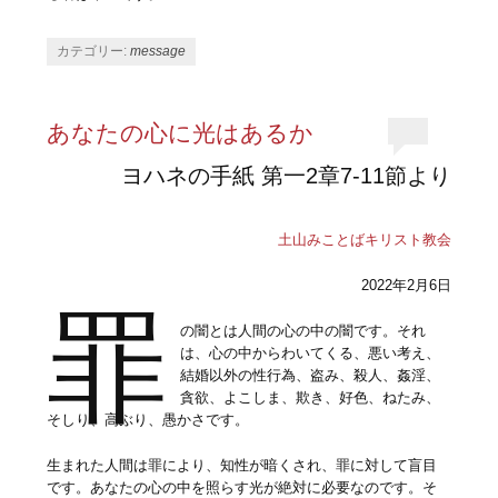
カテゴリー:
message
あなたの心に光はあるか
ヨハネの手紙 第一2章7-11節より
土山みことばキリスト教会
2022年2月6日
罪
の闇とは人間の心の中の闇です。それ
は、心の中からわいてくる、悪い考え、
結婚以外の性行為、盗み、殺人、姦淫、
貪欲、よこしま、欺き、好色、ねたみ、
そしり、高ぶり、愚かさです。
生まれた人間は罪により、知性が暗くされ、罪に対して盲目
です。あなたの心の中を照らす光が絶対に必要なのです。そ