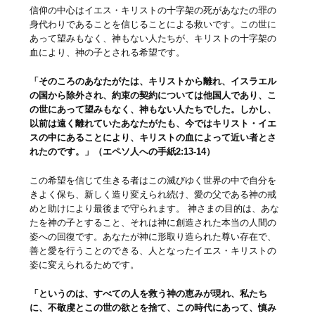
信仰の中心はイエス・キリストの十字架の死があなたの罪の
身代わりであることを信じることによる救いです。この世に
あって望みもなく、神もない人たちが、キリストの十字架の
血により、神の子とされる希望です。
「そのころのあなたがたは、キリストから離れ、イスラエル
の国から除外され、約束の契約については他国人であり、こ
の世にあって望みもなく、神もない人たちでした。しかし、
以前は遠く離れていたあなたがたも、今ではキリスト・イエ
スの中にあることにより、キリストの血によって近い者とさ
れたのです。」（エペソ人への手紙2:13-14）
この希望を信じて生きる者はこの滅びゆく世界の中で自分を
きよく保ち、新しく造り変えられ続け、愛の父である神の戒
めと助けにより最後まで守られます。 神さまの目的は、あな
たを神の子とすること、それは神に創造された本当の人間の
姿への回復です。あなたが神に形取り造られた尊い存在で、
善と愛を行うことのできる、人となったイエス・キリストの
姿に変えられるためです。
「というのは、すべての人を救う神の恵みが現れ、私たち
に、不敬虔とこの世の欲とを捨て、この時代にあって、慎み