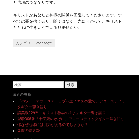
と信頼のつながりです。
キリストがあなたと神様の関係を回復してくださいます。す
べての罪を捨て去り、闇ではなく、光に向かって、キリスト
とともに生きようではありませんか。
カテゴリー:
message
投稿ナビゲーション
検索
最近の投稿
「パワー・オブ・ユア・ラブ～主イエスの愛で」アコースティッ
クギター弾き語り
讃美歌229番「キリスト教会の主よ」ギター弾き語り
聖歌396番「十字架のかげに」アコースティックギター弾き語り
①なぜ地球には引力があるのでしょうか？
悪魔の誘惑③