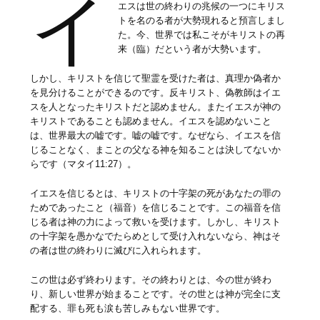
イ
エスは世の終わりの兆候の一つにキリス
トを名のる者が大勢現れると預言しまし
た。今、世界では私こそがキリストの再
来（臨）だという者が大勢います。
しかし、キリストを信じて聖霊を受けた者は、真理か偽者か
を見分けることができるのです。反キリスト、偽教師はイエ
スを人となったキリストだと認めません。またイエスが神の
キリストであることも認めません。イエスを認めないこと
は、世界最大の嘘です。嘘の嘘です。なぜなら、イエスを信
じることなく、まことの父なる神を知ることは決してないか
らです（マタイ11:27）。
イエスを信じるとは、キリストの十字架の死があなたの罪の
ためであったこと（福音）を信じることです。この福音を信
じる者は神の力によって救いを受けます。しかし、キリスト
の十字架を愚かなでたらめとして受け入れないなら、神はそ
の者は世の終わりに滅びに入れられます。
この世は必ず終わります。その終わりとは、今の世が終わ
り、新しい世界が始まることです。その世とは神が完全に支
配する、罪も死も涙も苦しみもない世界です。