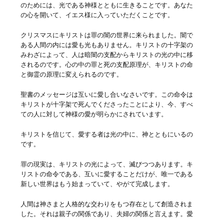
のためには、光である神様とともに生きることです。あなた
の心を開いて、イエス様に入っていただくことです。
クリスマスにキリストは罪の闇の世界に来られました。闇で
ある人間の内には愛も光もありません。キリストの十字架の
みわざによって、人は暗闇の支配からキリストの光の中に移
されるのです。心の中の罪と死の支配原理が、キリストの命
と御霊の原理に変えられるのです。
聖書のメッセージは互いに愛し合いなさいです。この命令は
キリストが十字架で死んでくださったことにより、今、すべ
ての人に対して神様の愛が明らかにされています。
キリストを信じて、愛する者は光の中に、神とともにいるの
です。
罪の現実は、キリストの光によって、滅びつつあります。キ
リストの命令である、互いに愛することだけが、唯一である
新しい世界はもう始まっていて、やがて完成します。
人間は神さまと人格的な交わりをもつ存在として創造されま
した。それは親子の関係であり、夫婦の関係と言えます。愛