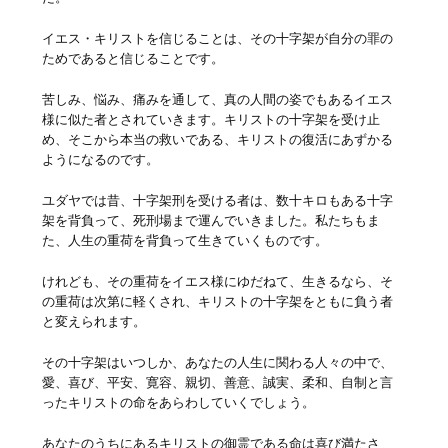
イエス・キリストを信じることは、その十字架が自分の罪の
ためであると信じることです。
苦しみ、悩み、痛みを通して、真の人間の姿でもあるイエス
様に似た者とされていきます。キリストの十字架を受け止
め、そこから本当の救いである、キリストの復活にあずかる
ようになるのです。
ユダヤでは昔、十字架刑を受ける者は、数十キロもある十字
架を背負って、死刑場まで運んでいきました。私たちもま
た、人生の重荷を背負って生きていくものです。
けれども、その重荷をイエス様にゆだねて、生きるなら、そ
の重荷は次第に軽くされ、キリストの十字架をともに負う者
と変えられます。
その十字架はいつしか、あなたの人生に関わる人々の中で、
愛、喜び、平安、寛容、親切、善意、誠実、柔和、自制と言
ったキリストの命をあらわしていくでしょう。
あなたのうちにあるキリストの御霊である命は喜び満たさ