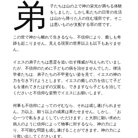
弟
子たちは山の上で神の栄光が満ちる体験
をしました。しかし私たちの日常の生活
は山から降りた人の住む場所です。そこ
は悪いものが支配する罪の世です。
この世で神から離れて生きるなら、不信仰により、癒しも奇
跡も起こりません。見える現実の世界以上も以下もありませ
ん。
イエスの弟子たちは悪霊を追い出す権威が与えられていまし
たが、不信仰のために子どもの病を治せませんでした。律法
学者たちは、弟子たちの不甲斐ない姿を見て、イエスの神の
力を引き下げようとします。イエスの癒しの力を信じて子ど
もを連れてきたはずの父親も、できますなら子どもを治して
くださいと不信仰な姿勢でイエスにお願いします。
何事も不信仰によってのぞむなら、それは成し遂げられませ
ん。力以上、願う以上の成果は果たせません。しかし、「お
心一つで私をきよくしていただけます」と大胆に願い求めた
病人のように信仰によって物事に対するなら、神の力によ
り、不可能な問題も成し遂げることができます。神の力によ
り救い出してくださいます。