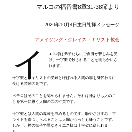
マルコの福音書8章31-38節より
2020年10月4日主日礼拝メッセージ
アメイジング・グレイス・キリスト教会
イ
エス様は弟子たちにご自身が苦しみを受
け、十字架で殺されることを明らかにさ
れます。
十字架とはキリストの受難と呼ばれる人間の罪を身代わりに
受ける苦難の死です。
ペテロはそのことを認められません。それは神よりも人のこ
とを第一に思う人間の罪の性質です。
十字架とは人間の尊厳を辱めるものです。恥やさげすみ、プ
ライドを傷つけられることは人間がもっとも嫌うことです。
しかし、神の御子で罪なきイエス様は十字架に従われまし
た。