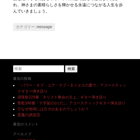
れ、神さまの素晴らしさを輝かせる永遠につながる人生を歩
んでいきましょう。
カテゴリー:
message
投稿ナビゲーション
検索
最近の投稿
「パワー・オブ・ユア・ラブ～主イエスの愛で」アコースティッ
クギター弾き語り
讃美歌229番「キリスト教会の主よ」ギター弾き語り
聖歌396番「十字架のかげに」アコースティックギター弾き語り
①なぜ地球には引力があるのでしょうか？
悪魔の誘惑③
最近のコメント
アーカイブ