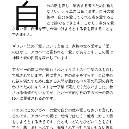
自
分の敵を愛し、迫害する者のために祈り
なさい、とイエスは命じます。自分の家
族や、自分を愛してくれる者を愛するこ
とは誰でもできます。しかし、自分を愛
さない者、自分を苦しめ傷つけようとする者を愛することは
できません。
ギリシャ語の「愛」という言葉は、家族や友を愛する「愛」
のほかに、アガペーと言われる「愛」があります。この愛は
神様の愛の性質を表わしています。
アガペーの愛は神が遣わされたキリストの十字架の死を通し
て現されています。神に背き、神の命令を守らず、自己中心
に欲を満たすために生きる人間が受けるべき罪の刑罰の身代
わりのためにキリストは十字架で死んでくださいました。赦
される価値のない人間が、ただ一方的な神のアガペーの愛の
ゆえに罪赦されるのです。
イエスはこのアガペーの愛で自分の敵を愛しなさいと言われ
るのです。アガペーの愛は、感情ではなく、他者に対して善
をしようとする決意です。たとえ、どんなひどいことをされ
ても、悲しませられても、侮辱されても打ち負かせない善意