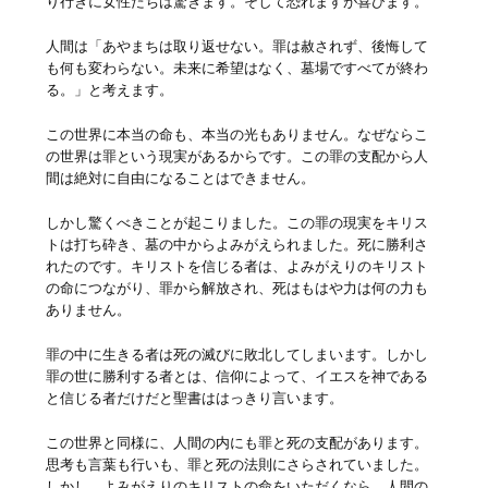
り行きに女性たちは驚きます。そして恐れますが喜びます。
人間は「あやまちは取り返せない。罪は赦されず、後悔して
も何も変わらない。未来に希望はなく、墓場ですべてが終わ
る。」と考えます。
この世界に本当の命も、本当の光もありません。なぜならこ
の世界は罪という現実があるからです。この罪の支配から人
間は絶対に自由になることはできません。
しかし驚くべきことが起こりました。この罪の現実をキリス
トは打ち砕き、墓の中からよみがえられました。死に勝利さ
れたのです。キリストを信じる者は、よみがえりのキリスト
の命につながり、罪から解放され、死はもはや力は何の力も
ありません。
罪の中に生きる者は死の滅びに敗北してしまいます。しかし
罪の世に勝利する者とは、信仰によって、イエスを神である
と信じる者だけだと聖書ははっきり言います。
この世界と同様に、人間の内にも罪と死の支配があります。
思考も言葉も行いも、罪と死の法則にさらされていました。
しかし、よみがえりのキリストの命をいただくなら、人間の