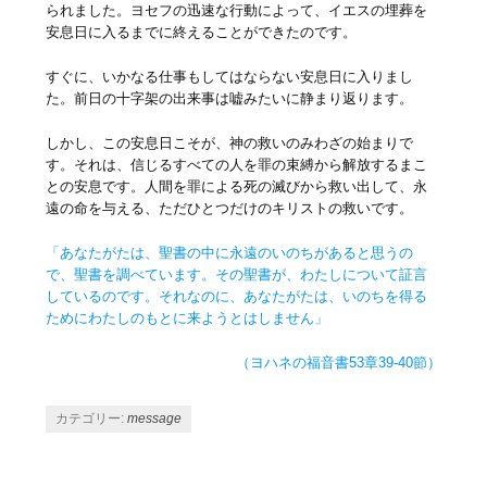
られました。ヨセフの迅速な行動によって、イエスの埋葬を
安息日に入るまでに終えることができたのです。
すぐに、いかなる仕事もしてはならない安息日に入りまし
た。前日の十字架の出来事は嘘みたいに静まり返ります。
しかし、この安息日こそが、神の救いのみわざの始まりで
す。それは、信じるすべての人を罪の束縛から解放するまこ
との安息です。人間を罪による死の滅びから救い出して、永
遠の命を与える、ただひとつだけのキリストの救いです。
「あなたがたは、聖書の中に永遠のいのちがあると思うの
で、聖書を調べています。その聖書が、わたしについて証言
しているのです。それなのに、あなたがたは、いのちを得る
ためにわたしのもとに来ようとはしません」
（ヨハネの福音書53章39-40節）
カテゴリー:
message