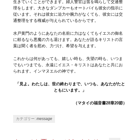
生きていくことができます。婦人警官は笛を鳴らして交通整
理をします。大きなダンプカーもオートバイも彼女の指示に
従います。それは彼女に迫力や腕力がなくても、彼女には交
通整理をする権威が与えられているからです。
水戸黄門のようにあなたの名前に力はなくてもイエスの御名
に頼るなら悪魔の力も退けます。あなたが語るキリストの言
葉は聞く者を慰め、力づけ、希望を与えます。
これからは何があっても、嬉しい時も、失望の時も、いつま
でもいつまでも、永遠にイエス・キリストはあなたと共にお
られます。インマヌエルの神です。
「見よ。わたしは、世の終わりまで、いつも、あなたがたと
ともにいます。」
（マタイの福音書28章20節）
カテゴリー:
message