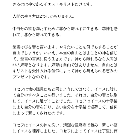
きるのは神であるイエス・キリストだけです。
人間の生き方は2つしかありません。
①自分の欲を満たすために罪から離れずに生きる。②神を恐
れて、悪から離れて生きる。
聖書は①を罪と言います。やりたいことを何でもすることが
自由でしょうか。いいえ、本当の自由とはまことの神を信じ
て、聖書の言葉に従う生き方です。神から離れるなら人間は
罪の奴隷となります。奴隷は自由ではありません。自由とは
キリストを受け入れる信仰によって神から与えられる恵みの
プレゼントなのです。
ヨセフは他の議員たちと同じようにではなく、イエスに対し
て自分のすべきことを行いました。それは、自分の罪と決別
して、イエスに近づくことでした。ヨセフはイエスの十字架
により自分の罪を知り、古い自分を十字架で埋葬して、信仰
によって新しくされたのです。
ヨセフはイエスの体を洗い、清潔な亜麻布で包み、新しい墓
にイエスを埋葬しました。ヨセフによってイエスは丁重に葬