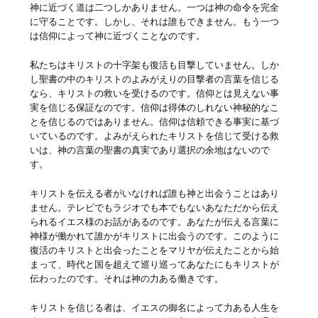
神に近づく道は二つしかありません。一つは神の命令を完全
に守ることです。しかし、それは誰もできません。もう一つ
は信仰によって神に近づくことなのです。
私たちはキリストの十字架も復活も目撃していません。しか
し聖書の中のキリストのよみがえりの目撃者の言葉を信じる
なら、キリストの救いを受けるのです。信仰とは見えない事
実を信じる保証なのです。信仰は得体のしれない神秘的なこ
とを信じるのではありません。信仰は信頼できる事実に基づ
いているのです。よみがえられたキリストを信じて受ける救
いは、神の言葉の聖書の真実であり選択の余地はないので
す。
キリストを伝える者がいなければ誰も神と出会うことはあり
ません。テレビでもラジオでも本でもないあなただから伝え
られるイエス様のお話があるのです。あなたが伝える言葉に
神様が働かれて誰かがキリストに出会うのです。このように
復活のキリストと出会ったことをマリヤが伝えたことから始
まって、時代と国を超えて巡り巡ってあなたにもキリストが
伝わったのです。それは神の力ある働きです。
キリストを信じる者は、イエスの御名によって力ある人生を