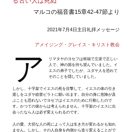
る古い人は死ぬ
マルコの福音書15章42-47節より
2021年7月4日主日礼拝メッセージ
アメイジング・グレイス・キリスト教会
ア
リマタヤのヨセフは裕福で立派で正しい
人で、神の国を待ち望んでいました。イ
エスの弟子でしたが、ユダヤ人を恐れて
そのことを隠していました。
しかし、十字架でイエスの死を目撃して、イエスの体の引き
渡しをユダヤ総督ピラトに願い出ます。自分の身に危険が及
ぶことも恐れないでヨセフはイエスのために行動したので
す。かつての彼からは考えられません。十字架のイエスに出
会ったなら人は必ず変えられるのです。
人の愛、大切な人の死によって人は生き方が変わるかも知れ
ません。しかし、その人自身を内側から造り変えることがで