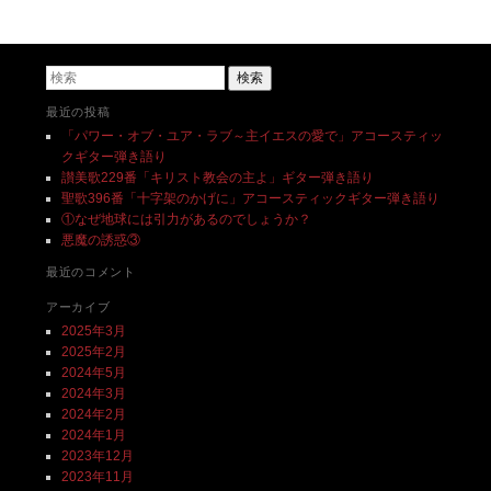
投稿ナビゲーション
検索
最近の投稿
「パワー・オブ・ユア・ラブ～主イエスの愛で」アコースティッ
クギター弾き語り
讃美歌229番「キリスト教会の主よ」ギター弾き語り
聖歌396番「十字架のかげに」アコースティックギター弾き語り
①なぜ地球には引力があるのでしょうか？
悪魔の誘惑③
最近のコメント
アーカイブ
2025年3月
2025年2月
2024年5月
2024年3月
2024年2月
2024年1月
2023年12月
2023年11月