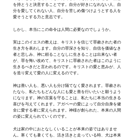
を持とうと決意することです。自分が好きになれない人、自
分を愛してくれない人、自分を苦しめ傷つけようとする人を
愛そうとする力と意志です。
しかし、本当にこの命令は人間に必要なのでしょうか。
実はこのイエスの教えは、キリストを信じて罪赦された者の
生き方を表わします。自分の罪深さを知り、自信を価値なき
者と悲しみ、神に頼ることなしに生きることは出来ない者
が、罪を悔い改めて、キリストに罪赦された者はこのように
生きるべきだと言われるのです。キリストの愛と恵みが、人
を造り変えて愛の人に変えるのです。
神は善い人も、悪い人も分け隔てなく愛されます。罪赦され
たなら、私たちもどんな人にも愛と善を行いたいと願うよう
になります。神の言葉を守ることは、私たちに本当の生きる
喜びを与えてくれます。アガペーの愛によって自分自身を健
全に愛する者に変えられます。神様が創られた、本来の人間
の姿に変えられていくのです。
犬は家の中におとなしくいることが本来の姿ではありませ
ん。寒くても暑くても、活き活きと走っている時、犬は本来