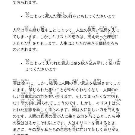
ておられます。
つみ
し
りそう
ひ
罪
によって
死
んだ
理想
の
灯
をともしてくださいます
つみ
く
かえ
けだか
りそう
うしな
人間は
罪
を
繰
り
返
すことによって、人生の
気高
い
理想
を
失
っ
めぐ
き
さ
りそう
てしまいます。しかしキリストの
恵
みは、
消
え
去
った
理想
に
ひ
かち
ふたたび
灯
をともします。人生はふたたび生きる
価値
あるも
のとされます。
つみ
うしな
いし
ふ
こ
つく
か
罪
によって
失
われた
意志
に命を
吹
き
込
み新しく
造
り
変
えてくださいます
つみ
じょじょ
かくじつ
とうと
いし
は
めつ
罪
は
徐々
に、しかし
確実
に人間の
尊
い
意志
を
破
滅
させてしま
きん
います。
禁
じられた悪いことがやめられなくなり、人間の正
じゆう
いし
うば
さ
すべ
しい
自由
意志
の力を
奪
い
去
ります。そしてまったくなす
術
も
つみ
くさり
しば
うしな
なく
罪
の
鎖
に
縛
られてしまうのです。しかし、キリストは
失
いし
つく
あい
あた
われた
意志
を新しく
造
られます。
愛
は人に新しい力を
与
える
しんじつ
あい
あた
かみ
のです。人間の
真実
の
愛
が人に生きる力を
与
えるとしたら
神
あい
あい
の
愛
ははるかにそれ以上です。人はキリストを
愛
するとき、
あい
いし
ぜん
む
つく
か
まさに、その
愛
が私たちの
意志
を
善
に
向
けて新しく
造
り
変
え