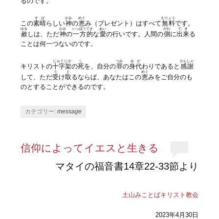
るのです。
すば
かみ
めぐ
むりょう
この
素晴
らしい
神
の
恵
み（プレゼント）はすべて
無料
です。
ゆる
かみ
いっぽうてき
あい
がわ
でき
赦
しは、ただ
神
の
一方的
な
愛
の行いです。人間の
側
に
出来
る
ことは何一つないのです。
じゅうじか
し
つみ
みが
かんしゃ
キリストの
十字架
の
死
を、自分の
罪
の
身代
わりであると
感謝
う
と
めぐ
して、ただ
受
け
取
るならば、あなたはこの
恵
みをご自分のも
のとすることができるのです。
カテゴリー:
message
信仰によってイエスと生きる
マタイの福音書14章22-33節より
土山みことばキリスト教会
2023年4月30日