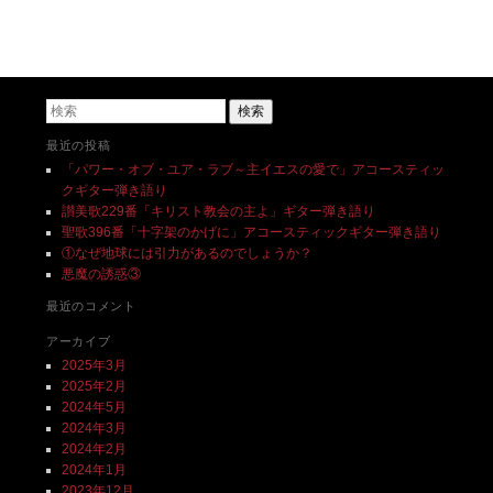
投稿ナビゲーション
検索
最近の投稿
「パワー・オブ・ユア・ラブ～主イエスの愛で」アコースティッ
クギター弾き語り
讃美歌229番「キリスト教会の主よ」ギター弾き語り
聖歌396番「十字架のかげに」アコースティックギター弾き語り
①なぜ地球には引力があるのでしょうか？
悪魔の誘惑③
最近のコメント
アーカイブ
2025年3月
2025年2月
2024年5月
2024年3月
2024年2月
2024年1月
2023年12月