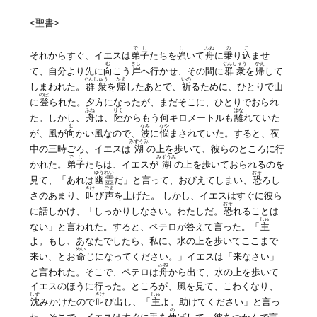
<聖書>
でし
し
ふね
の
こ
それからすぐ、イエスは
弟子
たちを
強
いて
舟
に
乗
り
込
ませ
む
きし
ぐんしゅう
かえ
て、自分より先に
向
こう
岸
へ行かせ、その間に
群衆
を
帰
して
ぐんしゅう
かえ
いの
しまわれた。
群衆
を
帰
したあとで、
祈
るために、ひとりで山
のぼ
に
登
られた。夕方になったが、まだそこに、ひとりでおられ
ふね
りく
はな
た。しかし、
舟
は、
陸
からもう何キロメートルも
離
れていた
む
なみ
なや
が、風が
向
かい風なので、
波
に
悩
まされていた。すると、夜
みずうみ
中の三時ごろ、イエスは
湖
の上を歩いて、彼らのところに行
でし
みずうみ
かれた。
弟子
たちは、イエスが
湖
の上を歩いておられるのを
ゆうれい
おそ
見て、「あれは
幽霊
だ」と言って、おびえてしまい、
恐
ろし
さけ
ごえ
さのあまり、
叫
び
声
を上げた。 しかし、イエスはすぐに彼ら
おそ
に話しかけ、「しっかりしなさい。わたしだ。
恐
れることは
しゅ
ない」と言われた。すると、ペテロが答えて言った。「
主
よ。もし、あなたでしたら、私に、水の上を歩いてここまで
めい
来い、とお
命
じになってください。」イエスは「来なさい」
ふね
と言われた。そこで、ペテロは
舟
から出て、水の上を歩いて
イエスのほうに行った。ところが、風を見て、こわくなり、
しず
さけ
しゅ
沈
みかけたので
叫
び出し、「
主
よ。助けてください」と言っ
の