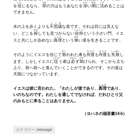
しん
つみ
ふか
やみ
しず
を
信
じるなら、
罪
の力はもうあなたを
深
い
闇
に
沈
めることは
できません。
ふしぎ
水の上を歩くよりも
不思議
な道です。それは目には見えな
さが
しんこう
い、どこを
探
しても見つからない
信仰
という小さい門、イエ
しんり
せま
スと共にしか歩めない
真理
という
狭
い道を生きることです。
すく
なんど
なんど
しっぱい
そのようにイエスを信じて
救
われた者も
何度
も
何度
も
失敗
し
したが
かなら
たす
ます。しかしイエスに
従
う者は
必
ず
助
けられ、そこから立ち
上り、前へ前へと進んでいくことができるのです。その道は
天国につながっています。
しんり
イエスは彼に言われた。「わたしが道であり、
真理
であり、
いのちなのです。わたしを通してでなければ、だれひとり父
のみもとに来ることはありません。
（ヨハネの福音書14:6）
カテゴリー:
message