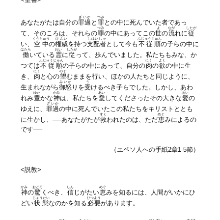
ざいか
つみ
あなたがたは自分の
罪過
と
罪
との中に死んでいた者であっ
つみ
よ
なが
したが
て、そのころは、それらの
罪
の中にあってこの
世
の
流
れに
従
くうちゅう
けんい
しはいしゃ
ふじゅうじゅん
い、
空中
の
権威
を持つ
支配者
として今も
不従順
の子らの中に
はたら
れい
したが
働
いている
霊
に
従
って、歩んでいました。私たちもみな、か
ふじゅうじゅん
にく
よく
つては
不従順
の子らの中にあって、自分の
肉
の
欲
の中に生
にく
のぞ
き、
肉
と心の
望
むままを行い、ほかの人たちと同じように、
みいか
う
生まれながら
御怒
りを
受
けるべき子らでした。しかし、あわ
ゆた
かみ
あい
あい
れみ
豊
かな
神
は、私たちを
愛
してくださったその大きな
愛
の
ざいか
ゆえに、
罪過
の中に死んでいたこの私たちをキリストととも
すく
めぐ
に生かし、──あなたがたが
救
われたのは、ただ
恵
みによるの
です──
（エペソ人への手紙2章1-5節）
<説教>
かみ
おどろ
しん
めぐ
神
の
驚
くべき、
信
じがたい
恵
みを知るには、人間がいかにひ
じょうたい
ひつよう
どい
状態
なのかを知る
必要
があります。