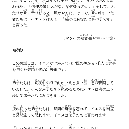
た。そこで、イエスはすぐに手を
伸
ばして、彼をつかんで言
しんこう
うす
うたが
われた。「
信仰
の
薄
い人だな。なぜ
疑
うのか。」そして、ふ
ふね
の
うつ
ふね
たりが
舟
に
乗
り
移
ると、風がやんだ。そこで、
舟
の中にいた
おが
たし
かみ
者たちは、イエスを
拝
んで、「
確
かにあなたは
神
の子です」
と言った。
ふくいんしょ
（マタイの
福音書
14章22-33節）
<説教>
しょくじ
このお話しは、イエスが5つのパンと2匹の魚から5千人に
食事
あた
きせき
できごと
を
与
えた
奇蹟
の後の
出来事
です。
でし
まよなか
なみ
あくせんくとう
弟子
たちは、
真夜中
の海で向かい風と強い
波
に
悪戦苦闘
して
でし
なぐさ
いました。そんな
弟子
たちを
慰
めるためにイエスは海の上を
でし
歩いて
弟子
たちに近づきました。
つか
き
でし
きせき
ゆうれい
疲
れ
切
った
弟子
たちは、昼間の
奇蹟
を忘れて、イエスを
幽霊
み
まちが
おそ
でし
と
見
間違
って
恐
れます。イエスは
弟子
たちに言われます
おそ
「しっかりしなさい。わたしだ。
恐
れることはない」