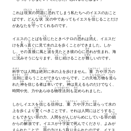
げんじつ
もんだい
おそ
これは
現実
の
問題
に
恐
れてしまう私たちへのイエスのおこと
じょうきょう
しん
ばです。どんな
状況
の中であってもイエスを
信
じることだけ
まも
があなたを
守
ってくれるのです。
しん
おそ
き
イエスのことばを
信
じたときペテロの
恐
れは
消
え、イエスだ
ま
す
けを
真
っ
直
ぐに見て水の上を歩くことができました。しか
ちょくご
なみ
おそ
し、その
直後
に風と
波
を見たとき彼の心に
恐
れが生まれ、海
しず
しん
つづ
むずか
に
沈
みそうになります。
信
じ
続
けることが
難
しいのです。
かがく
ぜったい
じゅうりょく
ふりょく
科学
では人間は
絶対
に水の上を歩けません。
重力
や
浮力
の
ほうそく
さか
てんち
ばんぶつ
つく
法則
に
逆
らうことができないからです。この
天地
万物
を
造
ら
かみ
さいわ
かみ
れた
神
を信じる者は
幸
いです。
神
は見えるものだけでなく、
ぶつり
ほうそく
さだ
時間や光、力やあらゆる
物理
法則
も
定
められました。
しん
しんこう
じゅうりょく
ふりょく
さか
しかしイエスを
信
じる
信仰
は、
重力
や
浮力
に
逆
らって水の
おどろ
上を歩くより
驚
くべきことです。それは人間にはどうするこ
つみ
つみ
くさり
ともできない
罪
の力、人間をがんじがらめにしている
罪
の
鎖
かいほう
じゅうじか
からの
解放
です。イエスが
十字架
で死んでくださり、よみが
つみ
と
さ
えられたことで、
罪
の力はもう
取
り
去
られたのです。イエス