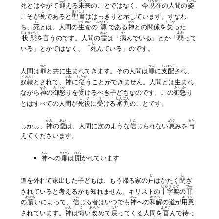
むか
みらい
げんざい
すがた
死とはやがて
迎
える
未来
のことではなく、今
現在
の人間の
姿
し
せいしょ
こそが
死
であると
聖書
ははっきりと示しています。すなわ
し
せいめい
みなもと
かみ
うしな
ち、
死
とは、人間の
生命
の
源
である
神
との関係を
失
った
じょうたい
れい
や
よわ
状態
を言うのです。人間の
霊
は「
病
んでいる」とか「
弱
って
し
いる」とかではなく、「
死
んでいる」のです。
つみ
つみ
しはい
人間は
罪
と共に生まれてきます。その人間は
罪
に
支配
され、
どれい
かみ
したが
奴隷
とされて、
神
に
従
うことができません。人間とは生まれ
かみ
みいか
う
みいか
ながら
神
の
御怒
りを
受
けるべき子どもなのです。この
御怒
り
しご
う
しんぱん
とはすべての人間が
死後
に
受
ける
審判
のことです。
かみ
あい
しん
めぐ
あた
しかし、
神
の
愛
は、人間に次のような
信
じられない
恵
みを
与
えてくださいます。
かみ
とびら
ひら
神
への
扉
は
開
かれています
と
と
道を外れて家出した子どもは、もう帰る家の
戸
はかたく
閉
ざ
じゅうじか
つみ
されていると考えるかも知れません。キリストの
十字架
の
罪
あがな
しん
かみ
わかい
ようい
の
贖
いによって、
信
じる者はいつでも
神
への
和解
の道が
用意
かみ
く
あらた
もど
よろこ
されています。
神
は
悔
い
改
めて
戻
ってくる人間を
喜
んで待っ