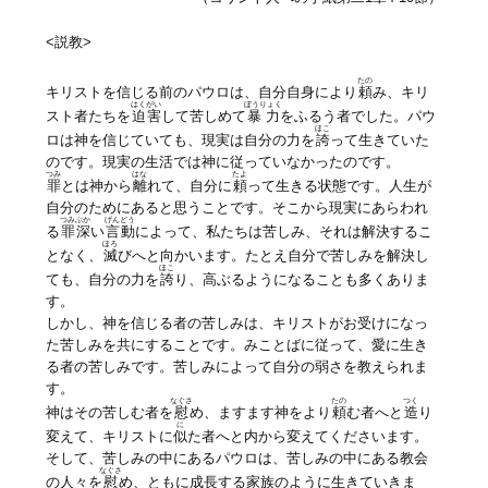
<説教>
たの
キリストを信じる前のパウロは、自分自身により
頼
み、キリ
はくがい
ぼうりょく
スト者たちを
迫害
して苦しめて
暴力
をふるう者でした。パウ
ほこ
ロは神を信じていても、現実は自分の力を
誇
って生きていた
のです。現実の生活では神に従っていなかったのです。
つみ
はな
たよ
罪
とは神から
離
れて、自分に
頼
って生きる状態です。人生が
自分のためにあると思うことです。そこから現実にあらわれ
つみぶか
げんどう
る
罪深
い
言動
によって、私たちは苦しみ、それは解決するこ
ほろ
となく、
滅
びへと向かいます。たとえ自分で苦しみを解決し
ほこ
ても、自分の力を
誇
り、高ぶるようになることも多くありま
す。
しかし、神を信じる者の苦しみは、キリストがお受けになっ
た苦しみを共にすることです。みことばに従って、愛に生き
る者の苦しみです。苦しみによって自分の弱さを教えられま
す。
なぐさ
たの
つく
神はその苦しむ者を
慰
め、ますます神をより
頼
む者へと
造
り
に
変えて、キリストに
似
た者へと内から変えてくださいます。
そして、苦しみの中にあるパウロは、苦しみの中にある教会
なぐさ
の人々を
慰
め、ともに成長する家族のように生きていきま