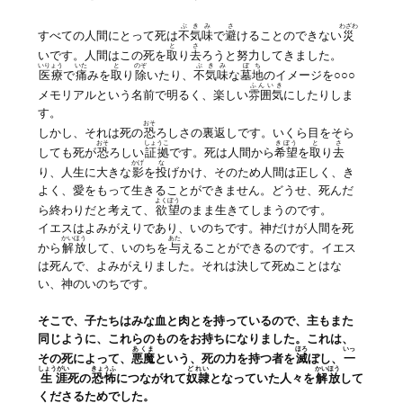
ぶきみ
さ
わざわ
すべての人間にとって死は
不気味
で
避
けることのできない
災
と
さ
いです。人間はこの死を
取
り
去
ろうと努力してきました。
いりょう
いた
と
のぞ
ぶきみ
ぼち
医療
で
痛
みを
取
り
除
いたり、
不気味
な
墓地
のイメージを○○○
ふんいき
メモリアルという名前で明るく、楽しい
雰囲気
にしたりしま
す。
おそ
しかし、それは死の
恐
ろしさの裏返しです。いくら目をそら
おそ
しょうこ
きぼう
と
さ
しても死が
恐
ろしい
証拠
です。死は人間から
希望
を
取
り
去
かげ
な
り、人生に大きな
影
を
投
げかけ、そのため人間は正しく、き
よく、愛をもって生きることができません。どうせ、死んだ
よくぼう
ら終わりだと考えて、
欲望
のまま生きてしまうのです。
イエスはよみがえりであり、いのちです。神だけが人間を死
かいほう
あた
から
解放
して、いのちを
与
えることができるのです。イエス
は死んで、よみがえりました。それは決して死ぬことはな
い、神のいのちです。
そこで、子たちはみな血と肉とを持っているので、主もまた
同じように、これらのものをお持ちになりました。これは、
あくま
ほろ
いっ
その死によって、
悪魔
という、死の力を持つ者を
滅
ぼし、
一
しょうがい
きょうふ
どれい
かいほう
生涯
死の
恐怖
につながれて
奴隷
となっていた人々を
解放
して
くださるためでした。