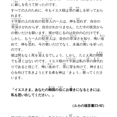
ゆる
こ
に
赦
しを
乞
うて祈ったのです。
つみ
ゆる
すべての人のために、今もイエス様は
罪
の
赦
しを祈っておら
れます。
じゅうじか
はんざいにん
おそ
十字架
の上の左右の
犯罪人
の一人は、神を
恐
れず、自分の
つみぶか
罪深
さがわからず、自分がわかりません。ただ今の状況から
すく
の
救
いだけを願います。彼が信じるのは自分の心だけです。
はんざいにん
つみぶか
く
あらた
しかし、もう一人の
犯罪人
は、自分の
罪深
さを知り、
悔
い
改
おそ
すく
すく
めて、神を
恐
れ、今の
救
いだけでなく、永遠の
救
いを祈った
のです。
むか
まぎわ
彼は間もなく死を
迎
えるでしょう。しかし、たとえ死の
間際
おそ
じゅうじか
つみ
みが
でも
遅
くはないのです。イエス様の
十字架
は私の
罪
の
身代
わ
く
あらた
つみ
りであると信じて、
悔
い
改
めて、
罪
に背を向けて、神さまに
すく
心を向けて生きようとする者を神は「きょう」
救
ってくださ
います。
みくに
くらい
つ
「イエスさま。あなたの
御国
の
位
にお
着
きになるときには、
私を思い出してください。」
（ルカの福音書23:42）
おぼ