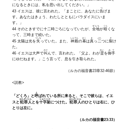
になるときには、私を思い出してください。」
つ
43 イエスは、彼に言われた。「まことに、あなたに
告
げま
す。あなたはきょう、わたしとともにパラダイスにいま
す。」
ぜんち
くら
44 そのときすでに十二時ごろになっていたが、
全地
が
暗
くな
って、三時まで続いた。
うしな
しんでん
まく
ま
ぷた
さ
45 太陽は光を
失
っていた。また、
神殿
の
幕
は
真
っ
二
つに
裂
け
た。
さけ
れい
みて
46 イエスは大声で
叫
んで、言われた。「父よ。わが
霊
を
御手
にゆだねます。」こう言って、息を引き取られた。
（ルカの福音書23章32-46節）
<説教>
よ
「どくろ」と
呼
ばれている所に来ると、そこで彼らは、イエ
はんざいにん
じゅうじか
はんざいにん
スと
犯罪人
とを
十字架
につけた。
犯罪人
のひとりは右に、ひ
とりは左に。
（ルカの福音書23:33）