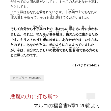
がすべての人間の
敵
だとしても、すべての人があなたを
忘
れ
たとしても。
じゅうじか
イエス様はあなたを愛されています。
十字架
の上であなたの
つみ
ゆる
な
と
罪
の
赦
しを祈って、それを
成
し
遂
げてくださいました。
じゅうじか
つみ
み
お
そして自分から
十字架
の上で、私たちの
罪
をその
身
に
負
われ
つみ
はな
ぎ
ました。それは、私たちが
罪
を
離
れ、
義
のために生きるため
う
きず
です。キリストの
打
ち
傷
のゆえに、あなたがたは、いやされ
たのです。あなたがたは、羊のようにさまよっていました
ぼくしゃ
かんとくしゃ
が、今は、自分のたましいの
牧者
であり
監督者
である方のも
とに帰ったのです。
（Ⅰペテロ2:24-25）
カテゴリー:
message
悪魔の力に打ち勝つ
マルコの福音書5章1-20節より