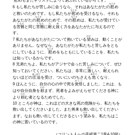
慰
めもまたキリストによってあふれているからです。
なぐさ
6 もし私たちが苦しみに会うなら、それはあなたがたの
慰
め
なぐさ
と救いのためです。もし私たちが
慰
めを受けるなら、それも
なぐさ
なぐさ
あなたがたの
慰
めのためで、その
慰
めは、私たちが受けてい
くなん
くなん
た
ぬ
る
苦難
と同じ
苦難
に
耐
え
抜
く力をあなたがたに与えるので
す。
のぞ
7 私たちがあなたがたについて抱いている
望
みは、動くことが
ありません。なぜなら、あなたがたが私たちと苦しみをとも
なぐさ
にしているように、
慰
めをもともにしていることを、私たち
は知っているからです。
8 兄弟たちよ。私たちがアジヤで会った苦しみについて、ぜひ
はげ
た
知っておいてください。私たちは、非常に
激
しい、
耐
えられ
あっぱく
あやう
ないほどの
圧迫
を受け、ついにいのちさえも
危
くなり、
かくご
9 ほんとうに、自分の心の中で死を
覚悟
しました。これは、も
たの
はや自分自身を
頼
まず、死者をよみがえらせてくださる神に
たの
より
頼
む者となるためでした。
10 ところが神は、これほどの大きな死の危険から、私たちを
救い出してくださいました。また将来も救い出してください
のぞ
ます。なおも救い出してくださるという
望
みを、私たちはこ
の神に置いているのです。
（コリント人への手紙第二1章4-10節）