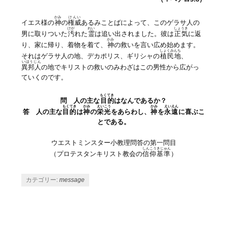
かみ
けんい
イエス様の
神
の
権威
あるみことばによって、このゲラサ人の
けが
れい
しょうき
男に取りついた
汚
れた
霊
は追い出されました。彼は
正気
に返
かみ
り、家に帰り、着物を着て、
神
の救いを言い広め始めます。
しょくみんち
それはゲラサ人の地、デカポリス、ギリシャの
植民地
、
いほうじん
異邦人
の地でキリストの救いのみわざはこの男性から広がっ
ていくのです。
もくてき
問 人の主な
目的
はなんであるか？
もくてき
かみ
えいこう
かみ
えいえん
答 人の主な
目的
は
神
の
栄光
をあらわし、
神
を
永遠
に喜ぶこ
とである。
ウエストミンスター小教理問答の第一問目
しんこう
きじゅん
（プロテスタンキリスト教会の
信仰
基準
）
カテゴリー:
message
投稿ナビゲーション