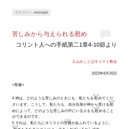
カテゴリー:
message
苦しみから与えられる慰め
コリント人への手紙第二1章4-10節より
土山みことばキリスト教会
2023年8月20日
<聖書>
なぐさ
4 神は、どのような苦しみのときにも、私たちを
慰
めてくだ
なぐさ
さいます。こうして、私たちも、自分自身が神から受ける
慰
なぐさ
めによって、どのような苦しみの中にいる人をも
慰
めること
ができるのです。
くなん
5 それは、私たちにキリストの
苦難
があふれているように、
なぐさ