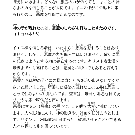
迎
えにいきます。どんなに
悪霊
の力が強くても、まことの
神
さまの力を信じることが大切です。イエス様がこの地上に来
あくま
られたのは、
悪魔
を打倒すためなのです。
かみ
あくま
神
の子が現れたのは、
悪魔
のしわざを打ちこわすためです。
（Ⅰヨハネ3:8）
あくま
おそ
イエス様を信じる者は、いたずらに
悪魔
を
恐
れることはあり
あくま
あなど
たし
つみ
ません。しかし、
悪魔
の力を
侮
ってはいけません。
確
かに
罪
おか
そんざい
を
犯
させようとする力は
存在
するのです。キリスト者生活を
と
あくま
最後までやり
遂
げることは、
悪魔
との戦いでもあると言える
からです。
あくれい
かみ
悪霊
たちは
神
の子イエス様に自分たちを追い出さないでくだ
だらく
みだ
あくれい
さいと願いました。
堕落
した道徳の
乱
れたこの世界は
悪霊
に
かんきょう
じゃあく
とって住みよい
環境
なのです。聖書は、毎日が
邪悪
な日であ
り、今は悪い時代だと言います。
あくれい
あくま
てした
おおぜ
悪霊
はサタン（
悪魔
）の
手下
で、この世で
大勢
い活動してい
かみ
さまた
ます。人や動物に入り、
神
の働きや、計画を
妨
げようとしま
はめつ
す。サタンは、24時間365日ずっと、
破滅
させることができる
さが
人々を
探
して歩き回っています。