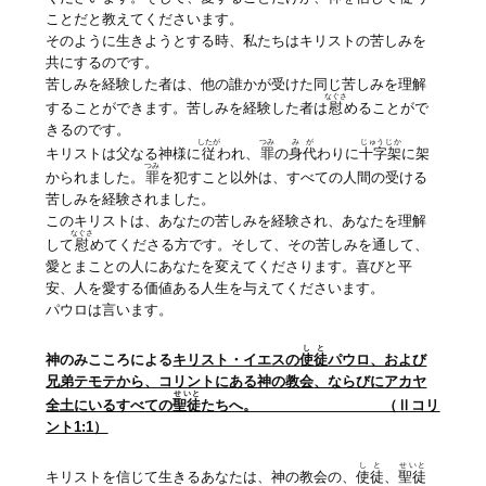
ことだと教えてくださいます。
そのように生きようとする時、私たちはキリストの苦しみを
共にするのです。
苦しみを経験した者は、他の誰かが受けた同じ苦しみを理解
なぐさ
することができます。苦しみを経験した者は
慰
めることがで
きるのです。
したが
つみ
みが
じゅうじか
キリストは父なる神様に
従
われ、
罪
の
身代
わりに
十字架
に架
つみ
かられました。
罪
を犯すこと以外は、すべての人間の受ける
苦しみを経験されました。
このキリストは、あなたの苦しみを経験され、あなたを理解
なぐさ
して
慰
めてくださる方です。そして、その苦しみを通して、
愛とまことの人にあなたを変えてくださります。喜びと平
安、人を愛する価値ある人生を与えてくださいます。
パウロは言います。
しと
神のみこころによる
キリスト・イエスの
使徒
パウロ、および
兄弟テモテから、コリントにある
神の教会
、ならびにアカヤ
せいと
全土にいるすべての
聖徒
たちへ。 （Ⅱコリ
ント1:1）
しと
せいと
キリストを信じて生きるあなたは、神の教会の、
使徒
、
聖徒