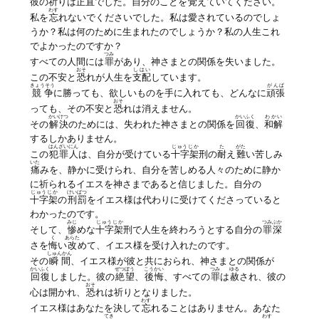
彼の祈りは正直でした。自分のことを
覚
えていてください。
わす
私を
忘
れないでくださいでした。私は愛されているのでしょ
うか？私は何のために生まれたのでしょうか？私の人生これ
でよかったのですか？
つみ
すべての人間には
罪
があり、神さまとの関係を失いました。
おそ
しはい
この不安と
恐
れが人生を
支配
しています。
きょうそう
がんば
競争
に勝っても、欲しいものを手に入れても、どんなに
頑張
おそ
っても、その不安と
恐
れは消えません。
かいけつ
かいふく
わかい
その
解決
のためには、失われた神さまとの関係を
回復
、
和解
するしかありません。
はんざいにん
じゅうじか
た
がた
この
犯罪人
は、自分が受けている
十字架
刑の
耐
え
難
い苦しみ
いた
痛
みを、静かに受けられ、自分を苦しめる人々のために静か
に祈られるイエスを神さまであると信じました。自分の
じゅうじか
けいばつ
十字架
の
刑罰
をイエス様は代わりに受けてくださっていると
わかったのです。
みじ
じゅうじか
つみぶか
そして、
惨
めな
十字架
刑で人生を終わろうとする自分の
罪深
く
あらた
さを
悔
い
改
めて、イエス様を受け入れたのです。
しゅんかん
その
瞬間
、イエス様が彼と共におられ、神さまとの関係が
かいふく
ぜつぼう
こうかい
つみ
ゆる
回復
しました。彼の
絶望
、
後悔
、すべての
罪
は
赦
され、彼の
おそ
心は開かれ、
恐
れは祈りとなりました。
わす
イエス様はあなたを決して
忘
れることはありません。あなた
てき
わす