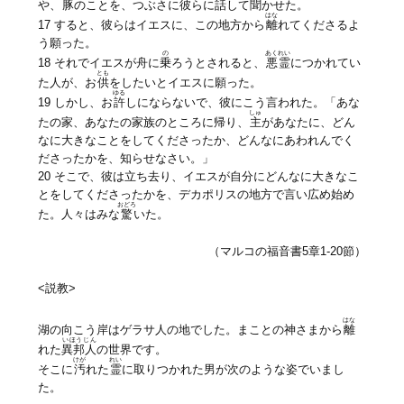
や、
豚
のことを、つぶさに彼らに話して聞かせた。
はな
17 すると、彼らはイエスに、この地方から
離
れてくださるよ
う願った。
の
あくれい
18 それでイエスが舟に
乗
ろうとされると、
悪霊
につかれてい
とも
た人が、お
供
をしたいとイエスに願った。
ゆる
19 しかし、お
許
しにならないで、彼にこう言われた。「あな
しゅ
たの家、あなたの家族のところに帰り、
主
があなたに、どん
なに大きなことをしてくださったか、どんなにあわれんでく
ださったかを、知らせなさい。」
20 そこで、彼は立ち去り、イエスが自分にどんなに大きなこ
とをしてくださったかを、デカポリスの地方で言い広め始め
おどろ
た。人々はみな
驚
いた。
（マルコの福音書5章1-20節）
<説教>
はな
湖の向こう岸はゲラサ人の地でした。まことの神さまから
離
いほうじん
れた
異邦人
の世界です。
けが
れい
そこに
汚
れた
霊
に取りつかれた男が次のような姿でいまし
た。