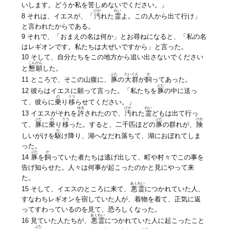
いします。どうか私を苦しめないでください。」
けが
れい
8 それは、イエスが、「
汚
れた
霊
よ。この人から出て行け」
と言われたからである。
9 それで、「おまえの名は何か」とお尋ねになると、「私の名
はレギオンです。私たちは大ぜいですから」と言った。
10 そして、自分たちをこの地方から追い出さないでください
こんがん
と
懇願
した。
ぶた
たいぐん
か
11 ところで、そこの山腹に、
豚
の
大群
が
飼
ってあった。
ぶた
12 彼らはイエスに願って言った。「私たちを
豚
の中に送っ
の
うつ
て、彼らに
乗
り
移
らせてください。」
ゆる
けが
れい
13 イエスがそれを
許
されたので、
汚
れた
霊
どもは出て行っ
ぶた
の
うつ
ぶた
けわ
て、
豚
に
乗
り
移
った。すると、二千匹ほどの
豚
の群れが、
険
か
しいがけを
駆
け降り、湖へなだれ落ちて、湖におぼれてしま
った。
ぶた
か
14
豚
を
飼
っていた者たちは逃げ出して、町や村々でこの事を
告げ知らせた。人々は何事が起こったのかと見にやって来
た。
あくれい
15 そして、イエスのところに来て、
悪霊
につかれていた人、
すなわちレギオンを宿していた人が、着物を着て、正気に返
ってすわっているのを見て、恐ろしくなった。
あくれい
16 見ていた人たちが、
悪霊
につかれていた人に起こったこと
ぶた