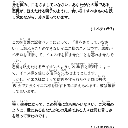
み
つつし
てき
身
を
慎
み、目をさましていなさい。あなたがたの
敵
である
あくま
しし
く
つ
さが
悪魔
が、ほえたける
獅子
のように、
食
い
尽
くすべきものを
捜
もと
し
求
めながら、歩き回っています。
（Ⅰペテロ5:7
）
みことば
この
御言葉
の記者ペテロにとって、「目をさましていなさ
わす
あくま
い」は
忘
れることのできないイエス様のことばです。
悪魔
が
せいふく
こば
わす
ペテロを
征服
して、イエス様を
拒
ませたことを
忘
れませんで
した。
あくま
ほ
きょうぼうせい
はかいせい
悪魔
は
吠
えたけるライオンのような
凶暴性
と
破壊性
によっ
しんこう
うしな
て、イエス様を信じる
信仰
を
失
わせようとします。
しんこう
しょだい
しかし、イエス様によって
信仰
を守られたペテロは
初代
きょうかい
あかし
かく
しん
教会
で力強くイエス様を
証
する者に変えられます。彼は
確
信
して言います。
かた
しんこう
あくま
しょうち
堅
く
信仰
に立って、この
悪魔
に立ち向かいなさい。ご
承知
の
ように、世にあるあなたがたの兄弟である人々は同じ苦しみ
を通って来たのです。
（Ⅰペテロ5:8
）