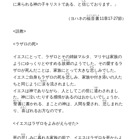
しん
に来られる神の子キリストである、と
信
じております。」
ふくいんしょ
（ヨハネの
福音書
11章17-27節）
<説教>
<ラザロの死>
イエスにとって、ラザロとその姉妹マルタ、マリヤは家族の
ふるさと
ようにゆっくりとやすめる
故郷
のようでした。その愛するラ
かな
ザロが死んだことは、家族にとって大きな
悲
しみでした。
かな
つ
そ
イエスご自身もラザロの死を
悲
しみ、家族や
付
き
添
いの人た
なみだ
ちと同じように
涙
を流されました。
つか
イエスは神でありながら、人としてこの世に
遣
わされまし
た。神に泣いたりする感情があるのはおかしいでしょうか。
せいしょ
かな
聖書
に書かれる、まことの神は、人間を愛され、
悲
しまれた
よろこ
り、
喜
ばれるお方なのです。
<イエスはラザロをよみがえらせた>
かな
く
死の
悲
しみに
暮
れる家族の前で、イエスはラザロを死からよ