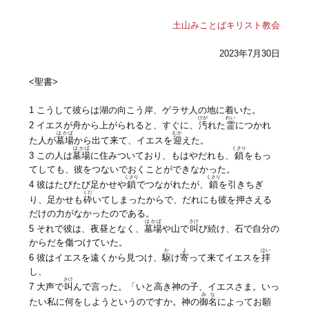
土山みことばキリスト教会
2023年7月30日
<聖書>
1 こうして彼らは湖の向こう岸、ゲラサ人の地に着いた。
けが
れい
2 イエスが舟から上がられると、すぐに、
汚
れた
霊
につかれ
はかば
むか
た人が
墓場
から出て来て、イエスを
迎
えた。
はかば
くさり
3 この人は
墓場
に住みついており、もはやだれも、
鎖
をもっ
てしても、彼をつないでおくことができなかった。
くさり
くさり
4 彼はたびたび足かせや
鎖
でつながれたが、
鎖
を引きちぎ
くだ
り、足かせも
砕
いてしまったからで、だれにも彼を押さえる
だけの力がなかったのである。
はかば
さけ
5 それで彼は、夜昼となく、
墓場
や山で
叫
び続け、石で自分の
からだを傷つけていた。
か
よ
はい
6 彼はイエスを遠くから見つけ、
駆
け
寄
って来てイエスを
拝
し、
さけ
7 大声で
叫
んで言った。「いと高き神の子、イエスさま。いっ
みな
たい私に何をしようというのですか。神の
御名
によってお願