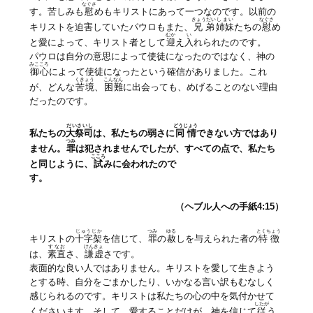
なぐさ
す。苦しみも
慰
めもキリストにあって一つなのです。以前の
きょうだい
しまい
なぐさ
キリストを迫害していたパウロもまた、
兄弟
姉妹
たちの
慰
め
むか
い
と愛によって、キリスト者として
迎
え
入
れられたのです。
パウロは自分の意思によって使徒になったのではなく、神の
みこころ
御心
によって使徒になったという確信がありました。これ
くきょう
こんなん
が、どんな
苦境
、
困難
に出会っても、めげることのない理由
だったのです。
だいさいし
どうじょう
私たちの
大祭司
は、私たちの弱さに
同情
できない方ではあり
つみ
ません。
罪
は犯されませんでしたが、すべての点で、私たち
こころ
と同じように、
試
みに会われたので
す。
（ヘブル人への手紙4:15）
じゅうじか
つみ
ゆる
とくちょう
キリストの
十字架
を信じて、
罪
の
赦
しを与えられた者の
特徴
すなお
けんきょ
は、
素直
さ、
謙虚
さです。
表面的な良い人ではありません。キリストを愛して生きよう
とする時、自分をごまかしたり、いかなる言い訳もむなしく
感じられるのです。キリストは私たちの心の中を気付かせて
したが
くださいます。そして、愛することだけが、神を信じて
従
う