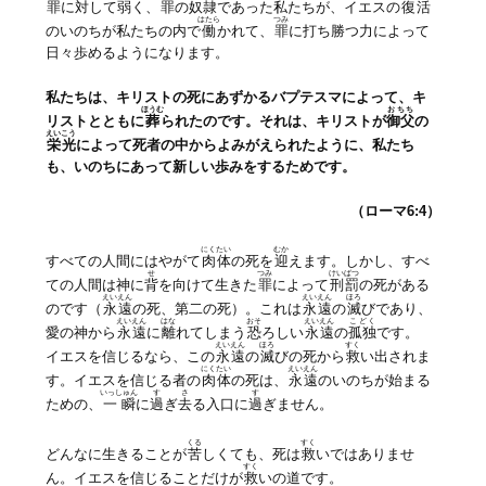
罪
に対して弱く、
罪
の
奴隷
であった私たちが、イエスの
復活
はたら
つみ
のいのちが私たちの内で
働
かれて、
罪
に打ち勝つ力によって
日々歩めるようになります。
私たちは、キリストの死にあずかるバプテスマによって、キ
ほうむ
おちち
リストとともに
葬
られたのです。それは、キリストが
御父
の
えいこう
栄光
によって死者の中からよみがえられたように、私たち
も、いのちにあって新しい歩みをするためです。
（ローマ6:4
）
にくたい
むか
すべての人間にはやがて
肉体
の死を
迎
えます。しかし、すべ
せ
つみ
けいばつ
ての人間は神に
背
を向けて生きた
罪
によって
刑罰
の死がある
えいえん
えいえん
ほろ
のです（
永遠
の死、第二の死）。これは
永遠
の
滅
びであり、
えいえん
はな
おそ
えいえん
こどく
愛の神から
永遠
に
離
れてしまう
恐
ろしい
永遠
の
孤独
です。
えいえん
ほろ
すく
イエスを信じるなら、この
永遠
の
滅
びの死から
救
い出されま
にくたい
えいえん
す。イエスを信じる者の
肉体
の死は、
永遠
のいのちが始まる
いっしゅん
す
さ
す
ための、
一瞬
に
過
ぎ
去
る入口に
過
ぎません。
くる
すく
どんなに生きることが
苦
しくても、死は
救
いではありませ
すく
ん。イエスを信じることだけが
救
いの道です。