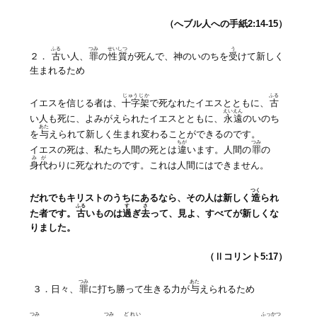
（へブル人への手紙2:14-15）
ふる
つみ
せいしつ
う
２．
古
い人、
罪
の
性質
が死んで、神のいのちを
受
けて新しく
生まれるため
じゅうじか
ふる
イエスを信じる者は、
十字架
で死なれたイエスとともに、
古
えいえん
い人も死に、よみがえられたイエスとともに、
永遠
のいのち
あた
を
与
えられて新しく生まれ変わることができるのです。
ちが
つみ
イエスの死は、私たち人間の死とは
違
います。人間の
罪
の
みが
身代
わりに死なれたのです。これは人間にはできません。
つく
だれでもキリストのうちにあるなら、その人は新しく
造
られ
ふる
す
さ
た者です。
古
いものは
過
ぎ
去
って、見よ、すべてが新しくな
りました。
（Ⅱコリント5:17）
つみ
あた
３．日々、
罪
に打ち勝って生きる力が
与
えられるため
つみ
つみ
どれい
ふっかつ