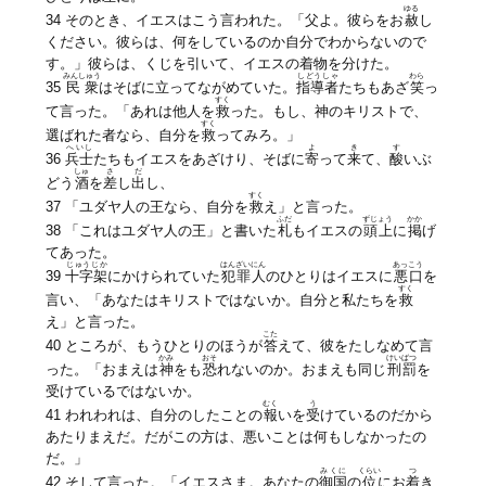
ゆる
34 そのとき、イエスはこう言われた。「父よ。彼らをお
赦
し
ください。彼らは、何をしているのか自分でわからないので
す。」彼らは、くじを引いて、イエスの着物を分けた。
みんしゅう
しどうしゃ
わら
35
民衆
はそばに立ってながめていた。
指導者
たちもあざ
笑
っ
すく
て言った。「あれは他人を
救
った。もし、神のキリストで、
すく
選ばれた者なら、自分を
救
ってみろ。」
へいし
よ
き
す
36
兵士
たちもイエスをあざけり、そばに
寄
って
来
て、
酸
いぶ
しゅ
さ
だ
どう
酒
を
差
し
出
し、
すく
37 「ユダヤ人の王なら、自分を
救
え」と言った。
ふだ
ずじょう
かか
38 「これはユダヤ人の王」と書いた
札
もイエスの
頭上
に
掲
げ
てあった。
じゅうじか
はんざいにん
あっこう
39
十字架
にかけられていた
犯罪人
のひとりはイエスに
悪口
を
すく
言い、「あなたはキリストではないか。自分と私たちを
救
え」と言った。
こた
40 ところが、もうひとりのほうが
答
えて、彼をたしなめて言
かみ
おそ
けいばつ
った。「おまえは
神
をも
恐
れないのか。おまえも同じ
刑罰
を
受けているではないか。
むく
う
41 われわれは、自分のしたことの
報
いを
受
けているのだから
あたりまえだ。だがこの方は、悪いことは何もしなかったの
だ。」
みくに
くらい
つ
42 そして言った。「イエスさま。あなたの
御国
の
位
にお
着
き