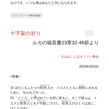
なのです。いつも神はあなたと共におられます。
カテゴリー:
message
十字架の祈り
ルカの福音書23章32-46節より
土山みことばキリスト教会
2023年8月6日
<聖書>
はんざいにん
しけい
32 ほかにもふたりの
犯罪人
が、イエスとともに
死刑
にされる
ために、引かれて行った。
よ
33 「どくろ」と
呼
ばれている所に来ると、そこで彼らは、イ
はんざいにん
じゅうじか
はんざいにん
エスと
犯罪人
とを
十字架
につけた。
犯罪人
のひとりは右に、
ひとりは左に。