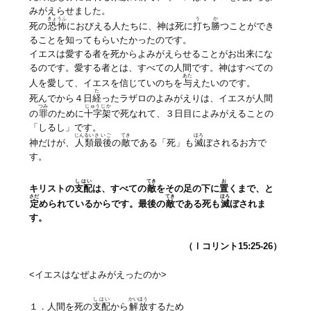
みがえらせました。
きょうふ
う
か
死の
恐怖
におびえる人たちに、神は死に
打
ち
勝
つことができ
ることを知ってもらいたかったのです。
イエスは愛する者を死からよみがえらせることがお出来にな
るのです。愛する者とは、すべての人間です。神はすべての
あた
人を愛して、イエスを信じていのちを
与
えたいのです。
た
死んでから４日
経
ったラザロのよみがえりは、イエスが人間
つみ
じゅうじか
の
罪
のために
十字架
で死なれて、３日目によみがえることの
「しるし」です。
じんるい
さいご
てき
ほろ
神だけが、
人類
最後
の
敵
である「死」も
滅
ぼされるお方で
す。
しはい
てき
お
キリストの
支配
は、すべての
敵
をその足の下に
置
くまで、と
さだ
てき
ほろ
定
められているからです。最後の
敵
である死も
滅
ぼされま
す。
（Ⅰコリント15:25-26
）
<イエスはなぜよみがえったのか>
しはい
かいほう
１．人間を死の
支配
から
解放
するため