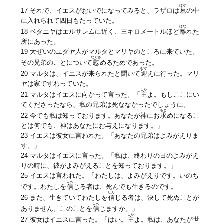
はか
17 それで、イエスがおいでになってみると、ラザロは
墓
の中
に入れられて四日もたっていた。
はな
18 ベタニヤはエルサレムに近く、三キロメートルほど
離
れた
所にあった。
19 大ぜいのユダヤ人がマルタとマリヤのところに来ていた。
なぐさ
その兄弟のことについて
慰
めるためであった。
むか
20 マルタは、イエスが来られたと聞いて
迎
えに行った。マリ
ヤは家ですわっていた。
しゅ
21 マルタはイエスに向かって言った。「
主
よ。もしここにい
てくださったなら、私の兄弟は死ななかったでしょうに。
もと
22 今でも私は知っております。あなたが神にお
求
めになるこ
とは何でも、神はあなたにお与えになります。」
23 イエスは彼女に言われた。「あなたの兄弟はよみがえりま
す。」
24 マルタはイエスに言った。「私は、終わりの日のよみがえ
りの時に、彼がよみがえることを知っております。」
25 イエスは言われた。「わたしは、よみがえりです。いのち
しん
です。わたしを
信
じる者は、死んでも生きるのです。
しん
26 また、生きていてわたしを
信
じる者は、決して死ぬことが
しん
ありません。このことを
信
じますか。」
しゅ
27 彼女はイエスに言った。「はい。
主
よ。私は、あなたが世