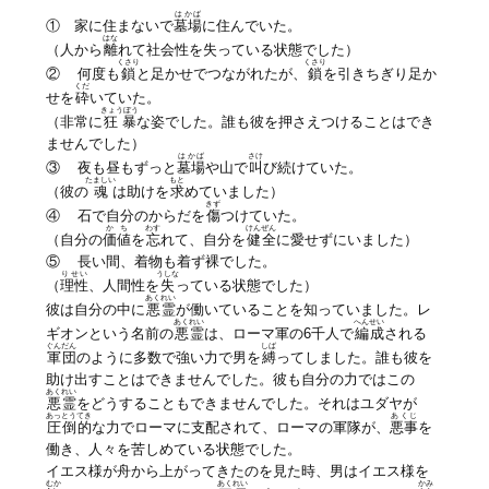
はかば
① 家に住まないで
墓場
に住んでいた。
はな
（人から
離
れて社会性を失っている状態でした）
くさり
くさり
② 何度も
鎖
と足かせでつながれたが、
鎖
を引きちぎり足か
くだ
せを
砕
いていた。
きょうぼう
（非常に
狂暴
な姿でした。誰も彼を押さえつけることはでき
ませんでした）
はかば
さけ
③ 夜も昼もずっと
墓場
や山で
叫
び続けていた。
たましい
もと
（彼の
魂
は助けを
求
めていました）
きず
④ 石で自分のからだを
傷
つけていた。
かち
わす
けんぜん
（自分の
価値
を
忘
れて、自分を
健全
に愛せずにいました）
⑤ 長い間、着物も着ず裸でした。
りせい
うしな
（
理性
、人間性を
失
っている状態でした）
あくれい
彼は自分の中に
悪霊
が働いていることを知っていました。レ
あくれい
へんせい
ギオンという名前の
悪霊
は、ローマ軍の6千人で
編成
される
ぐんだん
しば
軍団
のように多数で強い力で男を
縛
ってしました。誰も彼を
助け出すことはできませんでした。彼も自分の力ではこの
あくれい
悪霊
をどうすることもできませんでした。それはユダヤが
あっとうてき
あくじ
圧倒的
な力でローマに支配されて、ローマの軍隊が、
悪事
を
働き、人々を苦しめている状態でした。
イエス様が舟から上がってきたのを見た時、男はイエス様を
むか
あくれい
かみ