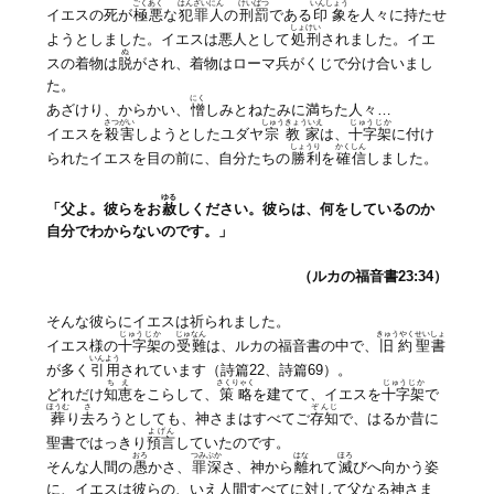
ごくあく
はんざいにん
けいばつ
いんしょう
イエスの死が
極悪
な
犯罪人
の
刑罰
である
印象
を人々に持たせ
しょけい
ようとしました。イエスは悪人として
処刑
されました。イエ
ぬ
スの着物は
脱
がされ、着物はローマ兵がくじで分け合いまし
た。
にく
あざけり、からかい、
憎
しみとねたみに満ちた人々…
さつがい
しゅうきょういえ
じゅうじか
イエスを
殺害
しようとしたユダヤ
宗教家
は、
十字架
に付け
しょうり
かくしん
られたイエスを目の前に、自分たちの
勝利
を
確信
しました。
ゆる
「父よ。彼らをお
赦
しください。彼らは、何をしているのか
自分でわからないのです。」
（ルカの福音書23:34）
そんな彼らにイエスは祈られました。
じゅうじか
じゅなん
きゅうやく
せいしょ
イエス様の
十字架
の
受難
は、ルカの福音書の中で、
旧約
聖書
いんよう
が多く
引用
されています（詩篇22、詩篇69）。
ちえ
さくりゃく
じゅうじか
どれだけ
知恵
をこらして、
策略
を建てて、イエスを
十字架
で
ほうむ
さ
ぞんじ
葬
り
去
ろうとしても、神さまはすべてご
存知
で、はるか昔に
よげん
聖書ではっきり
預言
していたのです。
おろ
つみぶか
はな
ほろ
そんな人間の
愚
かさ、
罪深
さ、神から
離
れて
滅
びへ向かう姿
に、イエスは彼らの、いえ人間すべてに対して父なる神さま