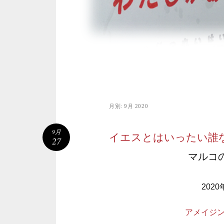
月別:
9月 2020
9月
イエスとはいったい誰
27
マルコの
202
アメイジ