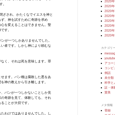
2020
す。
2020
2020
閉ざされ、かたくなでイエスを神と
2020
れず、神を試すために奇跡を求め
2020
の心を変えることはできません。聖
2020
跡です。
2020
2020
はパンが一つしかありませんでした。
しい者です。しかし神により頼むな
カテゴリ
messa
youtub
がなく、それは死を意味します。罪
アコー
コンピ
例話
ませます。パン種は腐敗した悪をあ
未分類
間を神の教えから引き離します。
科学と
証・体
賛美
今、パンが一つしかないことしか見
様の奇跡を見て、体験しても、それ
れることが大切です。
メタ情報
登録
れたわけではありませんでした。し