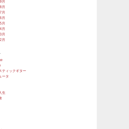
年9月
年8月
年7月
年6月
年5月
年4月
年3月
年2月
ー
ge
e
スティックギター
ュータ
人生
験