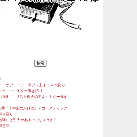
稿
ー・オブ・ユア・ラブ～主イエスの愛で」
スティックギター弾き語り
229番「キリスト教会の主よ」ギター弾き
96番「十字架のかげに」アコースティック
弾き語り
地球には引力があるのでしょうか？
誘惑③