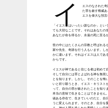
イ
エスのなされた奇
た罪を赦す権威あ
エスを偉大な預言
「イエスとはいったい誰なのか」とい
ても大切なことです。それはあなたの
あなたが命を得るか、永遠の死に至る
世の中にはたくさんの宗教と呼ばれる
家や先生、奇跡を行う人もいます。し
かに違います。それはイエスは人であ
からです。
イエスが神であると信じる者は初めて
そして自分には罪とよばれる神を無視
とを知ります。しかし、そのことを悔
いと祈り願うとき、イエス・キリスト
って、自分の罪が赦されたことを知り
本当の意味で生きることはできません
値ある存在で、生きていいのだと、自
うに変えられます。そのとき、自分を
う、神が人間を造られた素晴らしい目