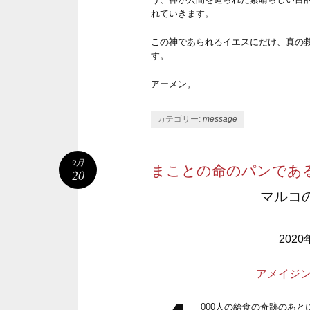
れていきます。
この神であられるイエスにだけ、真の
す。
アーメン。
カテゴリー:
message
9月
まことの命のパンであ
20
マルコの
202
アメイジ
000人の給食の奇跡のあ