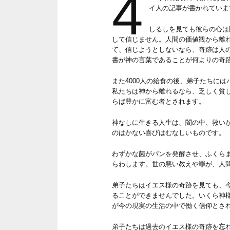
4
イ人の記事が書かれていま
しるしを見ても彼らの心は
して信じません。人間の価値観から離
て、信じようとしないなら、奇跡は人
書が神の言葉であることが何よりの奇
また4000人の給食の後、弟子たちに
私たちは神から離れるなら、乏しく貧
らば豊かに富む者とされます。
神なしに生きる人生は、闇の中、救い
のはかない喜びはむなしいものです。
わずかな菌がパンを発酵させ、ふくら
らわします。世の悪い教えや罪が、人
弟子たちはイエス様の奇跡を見ても、
ることができませんでした。いくら神
が今の現実の生活の中で働く信仰とさ
弟子たちは過去のイエス様の奇跡を忘