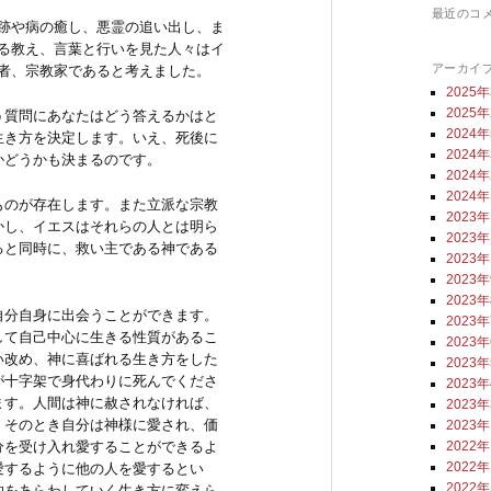
最近のコ
跡や病の癒し、悪霊の追い出し、ま
る教え、言葉と行いを見た人々はイ
アーカイ
者、宗教家であると考えました。
2025
2025
う質問にあなたはどう答えるかはと
2024
生き方を決定します。いえ、死後に
2024
かどうかも決まるのです。
2024
2024
ものが存在します。また立派な宗教
2023
かし、イエスはそれらの人とは明ら
2023
ると同時に、救い主である神である
2023
2023
2023
自分自身に出会うことができます。
2023
して自己中心に生きる性質があるこ
2023
い改め、神に喜ばれる生き方をした
2023
が十字架で身代わりに死んでくださ
2023
ます。人間は神に赦されなければ、
2023
。そのとき自分は神様に愛され、価
2023
2022
分を受け入れ愛することができるよ
2022
愛するように他の人を愛するとい
2022
的をあらわしていく生き方に変えら