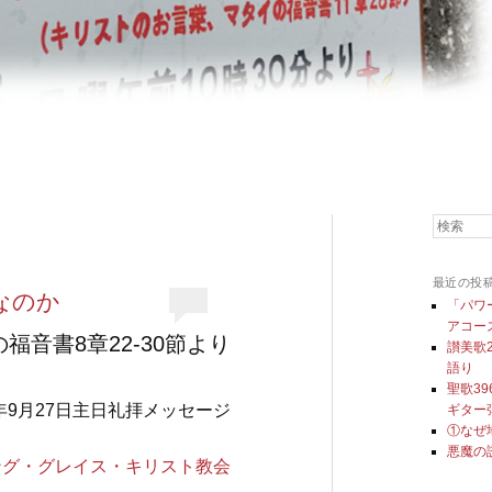
検索
最近の投
なのか
「パワ
アコー
福音書8章22-30節より
讃美歌
語り
聖歌3
0年9月27日主日礼拝メッセージ
ギター
①なぜ
悪魔の
ング・グレイス・キリスト教会