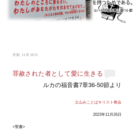
月別:
11月 2023
罪赦された者として愛に生きる
ルカの福音書7章36-50節より
土山みことばキリスト教会
2023年11月26日
<聖書>