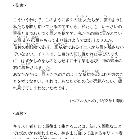
<聖書>
しょうにん
くも
こういうわけで、このように多くの
証人
たちが、
雲
のように
と
ま
私たちを
取
り
巻
いているのですから、私たちも、いっさいの
おもに
つみ
す
お
重荷
とまつわりつく
罪
とを
捨
てて、私たちの前に
置
かれてい
きょうそう
にんたい
る
競走
を
忍耐
をもって走り続けようではありませんか。
しんこう
そうししゃ
かんせいしゃ
はな
信仰
の
創始者
であり、
完成者
であるイエスから目を
離
さない
お
よろこ
でいなさい。イエスは、ご自分の前に
置
かれた
喜
びのゆえ
じゅうじか
しの
みざ
に、はずかしめをものともせずに
十字架
を
忍
び、神の
御座
の
ちゃくざ
右に
着座
されました。
つみびと
はんこう
しの
あなたがたは、
罪人
たちのこのような
反抗
を
忍
ばれた方のこ
つか
とを考えなさい。それは、あなたがたの心が元気を失い、
疲
は
れ
果
ててしまわないためです。
（へブル人への手紙12章1-3節）
<説教>
キリスト者として最後まで生きることは、決して簡単なこと
したが
ではないかも知れません。神さまに
従
って生きるキリスト者
みまん