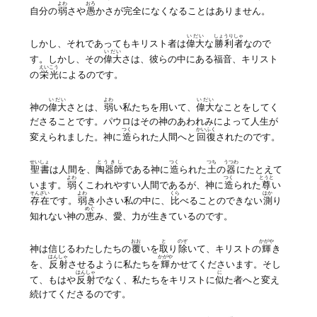
よわ
おろ
自分の
弱
さや
愚
かさが完全になくなることはありません。
いだい
しょうりしゃ
しかし、それであってもキリスト者は
偉大
な
勝利者
なので
いだい
す。しかし、その
偉大
さは、彼らの中にある福音、キリスト
えいこう
の
栄光
によるのです。
いだい
よわ
いだい
神の
偉大
さとは、
弱
い私たちを用いて、
偉大
なことをしてく
ださることです。パウロはその神のあわれみによって人生が
つく
かいふく
変えられました。神に
造
られた人間へと
回復
されたのです。
せいしょ
とうきし
つく
つち
うつわ
聖書
は人間を、
陶器師
である神に
造
られた
土
の
器
にたとえて
よわ
つく
とうと
います。
弱
くこわれやすい人間であるが、神に
造
られた
尊
い
そんざい
よわ
くら
はか
存在
です。
弱
き小さい私の中に、
比
べることのできない
測
り
めぐ
知れない神の
恵
み、愛、力が生きているのです。
おお
と
のぞ
かがや
神は信じるわたしたちの
覆
いを
取
り
除
いて、キリストの
輝
き
はんしゃ
かがや
を、
反射
させるように私たちを
輝
かせてくださいます。そし
はんしゃ
に
て、もはや
反射
でなく、私たちをキリストに
似
た者へと変え
続けてくださるのです。