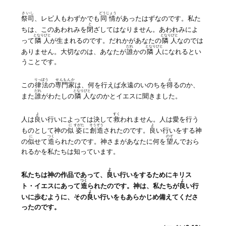
さいし
どうじょう
祭司
、レビ人もわずかでも
同情
があったはずなのです。私た
と
ちは、このあわれみを
閉
ざしてはなりません。あわれみによ
となりびと
となりびと
って
隣人
が生まれるのです。だれかがあなたの
隣人
なのでは
だれ
となりびと
ありません。大切なのは、あなたが
誰
かの
隣人
になれるとい
うことです。
りっぽう
せんもんか
え
この
律法
の
専門家
は、何を行えば永遠のいのちを
得
るのか、
だれ
となりびと
また
誰
がわたしの
隣人
なのかとイエスに聞きました。
よ
すく
人は
良
い行いによっては決して
救
われません。人は愛を行う
に
すがた
そうぞう
よ
ものとして神の
似
姿
に
創造
されたのです。
良
い行いをする神
に
つく
のぞ
の
似
せて
造
られたのです。神さまがあなたに何を
望
んでおら
れるかを私たちは知っています。
よ
私たちは神の作品であって、
良
い行いをするためにキリス
つく
よ
ト・イエスにあって
造
られたのです。神は、私たちが
良
い行
よ
いに歩むように、その
良
い行いをもあらかじめ備えてくださ
ったのです。