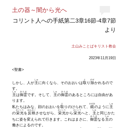
土の器～闇から光へ
コリント人への手紙第二3章16節-4章7節
より
土山みことばキリスト教会
2023年11月19日
<聖書>
しゅ
と
のぞ
しかし、人が
主
に向くなら、そのおおいは
取
り
除
かれるので
す。
しゅ
みたま
しゅ
みたま
主
は
御霊
です。そして、
主
の
御霊
のあるところには自由があ
ります。
と
かがみ
しゅ
私たちはみな、顔のおおいを
取
りのけられて、
鏡
のように
主
えいこう
はんえい
えいこう
えいこう
しゅ
の
栄光
を
反映
させながら、
栄光
から
栄光
へと、
主
と同じかた
みたま
しゅ
ちに姿を変えられて行きます。これはまさに、
御霊
なる
主
の
働きによるのです。