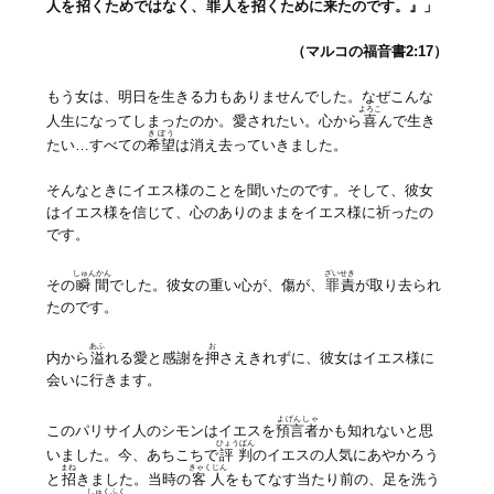
人を
招
くためではなく、
罪人
を
招
くために来たのです。』」
（マルコの福音書2:17）
もう女は、明日を生きる力もありませんでした。なぜこんな
よろこ
人生になってしまったのか。愛されたい。心から
喜
んで生き
きぼう
たい…すべての
希望
は消え去っていきました。
そんなときにイエス様のことを聞いたのです。そして、彼女
はイエス様を信じて、心のありのままをイエス様に祈ったの
です。
しゅんかん
ざいせき
その
瞬間
でした。彼女の重い心が、傷が、
罪責
が取り去られ
たのです。
あふ
お
内から
溢
れる愛と感謝を
押
さえきれずに、彼女はイエス様に
会いに行きます。
よげんしゃ
このパリサイ人のシモンはイエスを
預言者
かも知れないと思
ひょうばん
いました。今、あちこちで
評判
のイエスの人気にあやかろう
まね
きゃくじん
と
招
きました。当時の
客人
をもてなす当たり前の、足を洗う
しゅくふく