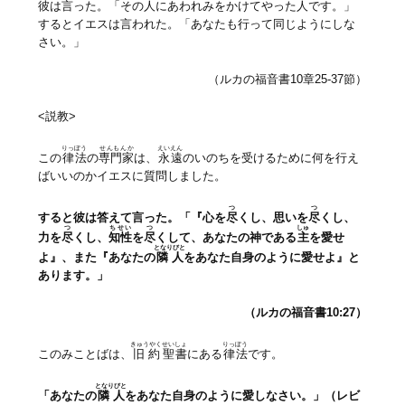
彼は言った。「その人にあわれみをかけてやった人です。」
するとイエスは言われた。「あなたも行って同じようにしな
さい。」
（ルカの福音書10章25-37節）
<説教>
りっぽう
せんもんか
えいえん
この
律法
の
専門家
は、
永遠
のいのちを受けるために何を行え
ばいいのかイエスに質問しました。
つ
つ
すると彼は答えて言った。「『心を
尽
くし、思いを
尽
くし、
つ
ちせい
つ
しゅ
力を
尽
くし、
知性
を
尽
くして、あなたの神である
主
を愛せ
となりびと
よ』、また『あなたの
隣人
をあなた自身のように愛せよ』と
あります。」
（ルカの福音書10:27）
きゅうやく
せいしょ
りっぽう
このみことばは、
旧約
聖書
にある
律法
です。
となりびと
「あなたの
隣人
をあなた自身のように愛しなさい。」（レビ