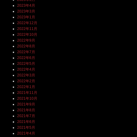
2023年4月
2023年3月
2023年1月
2022年12月
2022年11月
2022年10月
2022年9月
2022年8月
2022年7月
2022年6月
2022年5月
2022年4月
2022年3月
2022年2月
2022年1月
2021年11月
2021年10月
2021年9月
2021年8月
2021年7月
2021年6月
2021年5月
2021年4月