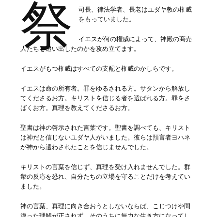
祭
司長、律法学者、長老はユダヤ教の権威
をもっていました。
イエスが何の権威によって、神殿の商売
人たちを追い出したのかを攻め立てます。
イエスがもつ権威はすべての支配と権威のかしらです。
イエスは命の所有者。罪をゆるされる方。サタンから解放し
てくださるお方。キリストを信じる者を選ばれる方。罪をさ
ばくお方。真理を教えてくださるお方。
聖書は神の啓示された言葉です。聖書を調べても、キリスト
は神だと信じないユダヤ人がいました。彼らは預言者ヨハネ
が神から遣わされたことを信じませんでした。
キリストの言葉を信じず、真理を受け入れませんでした。群
衆の反応を恐れ、自分たちの立場を守ることだけを考えてい
ました。
神の言葉、真理に向き合おうとしないならば、こじつけや間
違った理解が正されず、そのうちに無力な生き方になってし