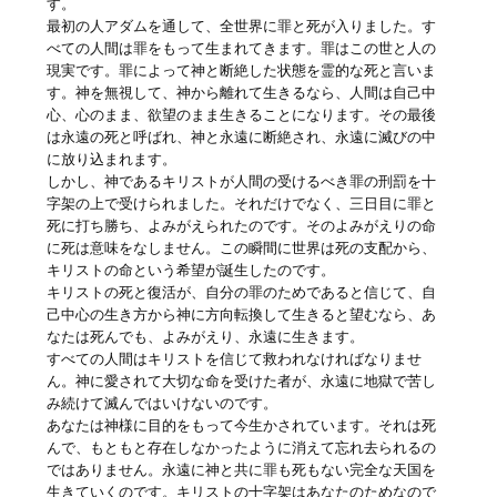
す。
最初の人アダムを通して、全世界に罪と死が入りました。す
べての人間は罪をもって生まれてきます。罪はこの世と人の
現実です。罪によって神と断絶した状態を霊的な死と言いま
す。神を無視して、神から離れて生きるなら、人間は自己中
心、心のまま、欲望のまま生きることになります。その最後
は永遠の死と呼ばれ、神と永遠に断絶され、永遠に滅びの中
に放り込まれます。
しかし、神であるキリストが人間の受けるべき罪の刑罰を十
字架の上で受けられました。それだけでなく、三日目に罪と
死に打ち勝ち、よみがえられたのです。そのよみがえりの命
に死は意味をなしません。この瞬間に世界は死の支配から、
キリストの命という希望が誕生したのです。
キリストの死と復活が、自分の罪のためであると信じて、自
己中心の生き方から神に方向転換して生きると望むなら、あ
なたは死んでも、よみがえり、永遠に生きます。
すべての人間はキリストを信じて救われなければなりませ
ん。神に愛されて大切な命を受けた者が、永遠に地獄で苦し
み続けて滅んではいけないのです。
あなたは神様に目的をもって今生かされています。それは死
んで、もともと存在しなかったように消えて忘れ去られるの
ではありません。永遠に神と共に罪も死もない完全な天国を
生きていくのです。キリストの十字架はあなたのためなので