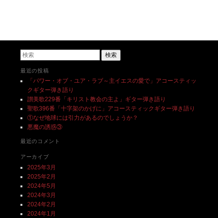
投稿ナビゲーション
検索
最近の投稿
「パワー・オブ・ユア・ラブ～主イエスの愛で」アコースティッ
クギター弾き語り
讃美歌229番「キリスト教会の主よ」ギター弾き語り
聖歌396番「十字架のかげに」アコースティックギター弾き語り
①なぜ地球には引力があるのでしょうか？
悪魔の誘惑③
最近のコメント
アーカイブ
2025年3月
2025年2月
2024年5月
2024年3月
2024年2月
2024年1月