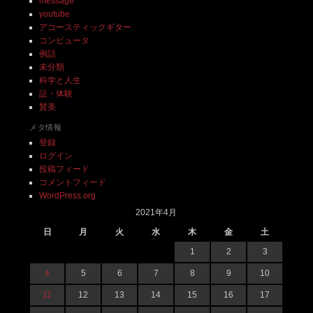
message
youtube
アコースティックギター
コンピュータ
例話
未分類
科学と人生
証・体験
賛美
メタ情報
登録
ログイン
投稿フィード
コメントフィード
WordPress.org
2021年4月
日
月
火
水
木
金
土
1
2
3
4
5
6
7
8
9
10
11
12
13
14
15
16
17