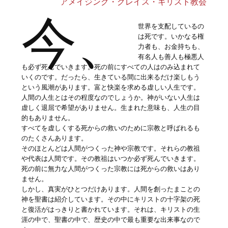
アメイジング・グレイス・キリスト教会
今、
世界を支配しているの
は死です。いかなる権
力者も、お金持ちも、
有名人も善人も極悪人
も必ず死んでいきます。死の前にすべての人はのみ込まれて
いくのです。だったら、生きている間に出来るだけ楽しもう
という風潮があります。富と快楽を求める虚しい人生です。
人間の人生とはその程度なのでしょうか。神がいない人生は
虚しく退屈で希望がありません。生まれた意味も、人生の目
的もありません。
すべてを虚しくする死からの救いのために宗教と呼ばれるも
のたくさんあります。
そのほとんどは人間がつくった神や宗教です。それらの教祖
や代表は人間です。その教祖はいつか必ず死んでいきます。
死の前に無力な人間がつくった宗教には死からの救いはあり
ません。
しかし、真実がひとつだけあります。人間を創ったまことの
神を聖書は紹介しています。その中にキリストの十字架の死
と復活がはっきりと書かれています。それは、キリストの生
涯の中で、聖書の中で、歴史の中で最も重要な出来事なので