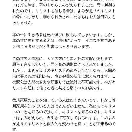
トは打ち砕き、墓の中からよみがえられました。死に勝利さ
れたのです。キリストを信じる者は、よみがえりのキリスト
の命につながり、罪から解放され、死はもはや力は何の力も
ありません。
罪の中に生きる者は死の滅びに敗北してしまいます。しかし
罪の世に勝利する者とは、信仰によって、イエスを神である
と信じる者だけだと聖書ははっきり言います。
この世界と同様に、人間の内にも罪と死の支配があります。
思考も言葉も行いも、罪と死の法則にさらされていました。
しかし、よみがえりのキリストの命をいただくなら、人間の
内は罪と死の法則から、命と御霊の法則に変えられます。こ
の変化は人間の努力や頑張りでは絶対に不可能です。神がキ
リストを通して信じる者に与える驚くべき御業です。
徳川家康のことを知っている人はたくさんいます。しかし徳
川家康を知っている人はほとんどいません。私たちはキリス
トのことを知るのではなく、キリストを知るのです。キリス
トはよみがえられ、今生きて存在しておられます。このよみ
がえりのキリストと個人的な交わりを持つことが出来るので
す。