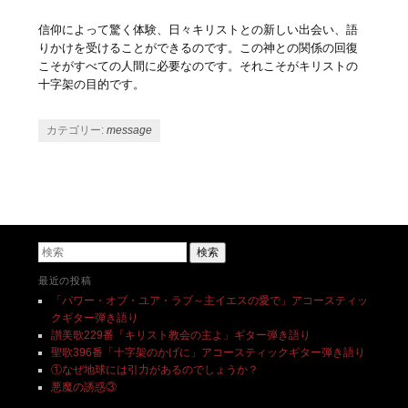
信仰によって驚く体験、日々キリストとの新しい出会い、語
りかけを受けることができるのです。この神との関係の回復
こそがすべての人間に必要なのです。それこそがキリストの
十字架の目的です。
カテゴリー:
message
投稿ナビゲーション
検索
最近の投稿
「パワー・オブ・ユア・ラブ～主イエスの愛で」アコースティッ
クギター弾き語り
讃美歌229番「キリスト教会の主よ」ギター弾き語り
聖歌396番「十字架のかげに」アコースティックギター弾き語り
①なぜ地球には引力があるのでしょうか？
悪魔の誘惑③