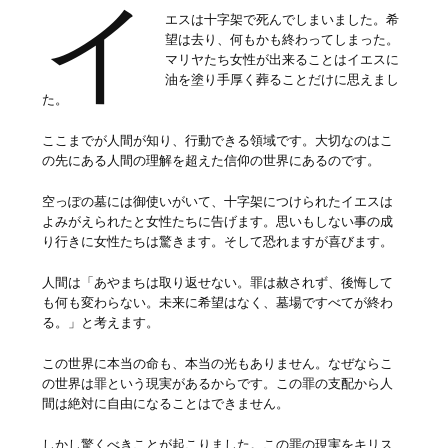
イ
エスは十字架で死んでしまいました。希
望は去り、何もかも終わってしまった。
マリヤたち女性が出来ることはイエスに
油を塗り手厚く葬ることだけに思えまし
た。
ここまでが人間が知り、行動できる領域です。大切なのはこ
の先にある人間の理解を超えた信仰の世界にあるのです。
空っぽの墓には御使いがいて、十字架につけられたイエスは
よみがえられたと女性たちに告げます。思いもしない事の成
り行きに女性たちは驚きます。そして恐れますが喜びます。
人間は「あやまちは取り返せない。罪は赦されず、後悔して
も何も変わらない。未来に希望はなく、墓場ですべてが終わ
る。」と考えます。
この世界に本当の命も、本当の光もありません。なぜならこ
の世界は罪という現実があるからです。この罪の支配から人
間は絶対に自由になることはできません。
しかし驚くべきことが起こりました。この罪の現実をキリス