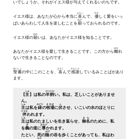
いでしょうか。それがイエス様が与えてくれるいのちです。
よろこ
やさ
イエス様は、あなたが心から本当に
喜
んで、
優
しく愛をいっ
ねが
ぱいあらわして人生を楽しむことを
願
っておられるのです。
ねが
イエス様の
願
いは、あなたがイエス様を知ることです。
はな
あなたがイエス様を愛して生きることです。この方から
離
れ
ないで生きることなのです。
せいしょ
よろこ
かんしゃ
聖書
の中にこのことを、
喜
んで
感謝
しているみことばがあり
ます。
しゅ
ひつじか
【
主
】は私の
羊飼
い。私は、乏しいことがありませ
ん。
しゅ
みどり
まきば
ふ
主
は私を
緑
の
牧場
に
伏
させ、いこいの水のほとりに
ともな
伴
われます。
しゅ
みな
主
は私のたましいを生き返らせ、
御名
のために、私
ぎ
みちび
を
義
の道に
導
かれます。
かげ
たとい、死の
陰
の谷を歩くことがあっても、私はわ
おそ