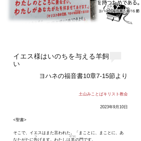
イエス様はいのちを与える羊飼
い
ヨハネの福音書10章7-15節より
土山みことばキリスト教会
2023年9月10日
<聖書>
そこで、イエスはまた言われた。「まことに、まことに、あ
つ
ひつじ
なたがたに
告
げます。わたしは
羊
の門です。