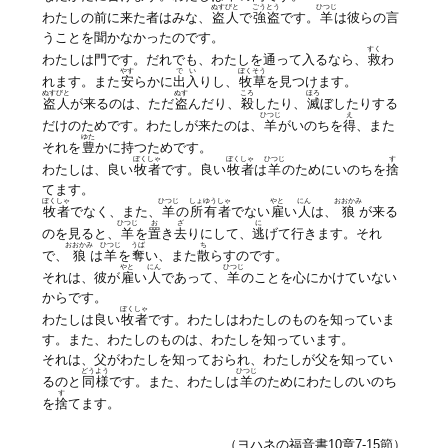
ぬすびと
ごうとう
ひつじ
わたしの前に来た者はみな、
盗人
で
強盗
です。
羊
は彼らの言
うことを聞かなかったのです。
すく
わたしは門です。だれでも、わたしを通って入るなら、
救
わ
やす
でい
ぼくそう
れます。また
安
らかに
出入
りし、
牧草
を見つけます。
ぬすびと
ぬす
ころ
ほろ
盗人
が来るのは、ただ
盗
んだり、
殺
したり、
滅
ぼしたりする
ひつじ
え
だけのためです。わたしが来たのは、
羊
がいのちを
得
、また
ゆた
それを
豊
かに持つためです。
ぼくしゃ
ぼくしゃ
ひつじ
す
わたしは、良い
牧者
です。良い
牧者
は
羊
のためにいのちを
捨
てます。
ぼくしゃ
ひつじ
しょゆうしゃ
やと
にん
おおかみ
牧者
でなく、また、
羊
の
所有者
でない
雇
い
人
は、
狼
が来る
ひつじ
お
ざ
に
のを見ると、
羊
を
置
き
去
りにして、
逃
げて行きます。それ
おおかみ
ひつじ
うば
ち
で、
狼
は
羊
を
奪
い、また
散
らすのです。
やと
にん
ひつじ
それは、彼が
雇
い
人
であって、
羊
のことを心にかけていない
からです。
ぼくしゃ
わたしは良い
牧者
です。わたしはわたしのものを知っていま
す。また、わたしのものは、わたしを知っています。
それは、父がわたしを知っておられ、わたしが父を知ってい
どうよう
ひつじ
るのと
同様
です。また、わたしは
羊
のためにわたしのいのち
す
を
捨
てます。
（ヨハネの福音書10章7-15節）