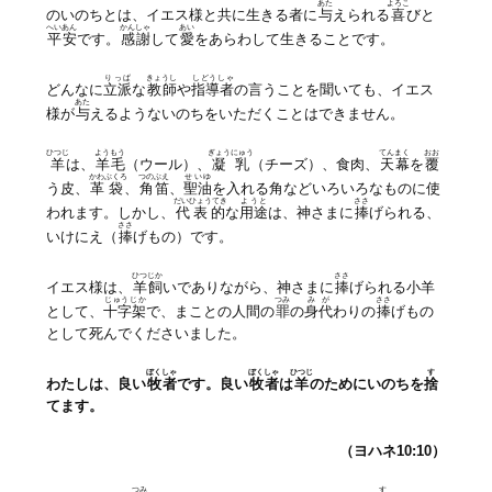
あた
よろこ
のいのちとは、イエス様と共に生きる者に
与
えられる
喜
びと
へいあん
かんしゃ
あい
平安
です。
感謝
して
愛
をあらわして生きることです。
りっぱ
きょうし
しどうしゃ
どんなに
立派
な
教師
や
指導者
の言うことを聞いても、イエス
あた
様が
与
えるようないのちをいただくことはできません。
ひつじ
ようもう
ぎょうにゅう
てんまく
おお
羊
は、
羊毛
（ウール）、
凝乳
（チーズ）、食肉、
天幕
を
覆
かわ
ぶくろ
つのぶえ
せいゆ
う皮、
革
袋
、
角笛
、
聖油
を入れる角などいろいろなものに使
だいひょうてき
ようと
ささ
われます。しかし、
代表的
な
用途
は、神さまに
捧
げられる、
ささ
いけにえ（
捧
げもの）です。
ひつじか
ささ
イエス様は、
羊飼
いでありながら、神さまに
捧
げられる小羊
じゅうじか
つみ
みが
ささ
として、
十字架
で、まことの人間の
罪
の
身代
わりの
捧
げもの
として死んでくださいました。
ぼくしゃ
ぼくしゃ
ひつじ
す
わたしは、良い
牧者
です。良い
牧者
は
羊
のためにいのちを
捨
てます。
（ヨハネ10:10
）
つみ
す