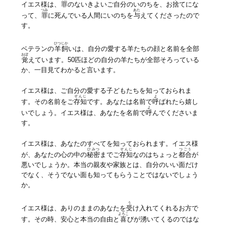
イエス様は、
罪
のないきよいご自分のいのちを、お
捨
てにな
つみ
あた
って、
罪
に死んでいる人間にいのちを
与
えてくださったので
す。
ひつじか
ベテランの
羊飼
いは、自分の愛する羊たちの顔と名前を全部
おぼ
覚
えています。50匹ほどの自分の羊たちが全部そろっている
か、一目見てわかると言います。
イエス様は、ご自分の愛する子どもたちを知っておられま
ぞんじ
よ
す。その名前をご
存知
です。あなたは名前で
呼
ばれたら嬉し
よ
いでしょう。イエス様は、あなたを名前で
呼
んでくださいま
す。
イエス様は、あなたのすべてを知っておられます。イエス様
ひみつ
ぞんじ
つごう
が、あなたの心の中の
秘密
までご
存知
なのはちょっと
都合
が
悪いでしょうか。本当の親友や家族とは、自分のいい面だけ
でなく、そうでない面も知ってもらうことではないでしょう
か。
う
イエス様は、ありのままのあなたを
受
け入れてくれるお方で
よろこ
す。その時、安心と本当の自由と
喜
びが湧いてくるのではな