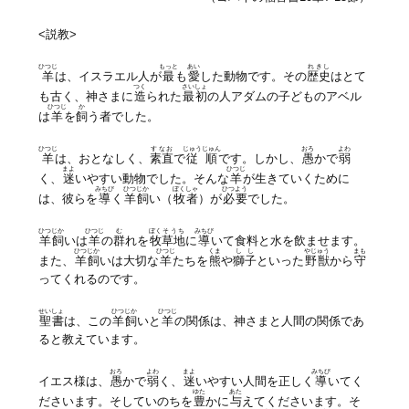
<説教>
ひつじ
もっと
あい
れきし
羊
は、イスラエル人が
最
も
愛
した動物です。その
歴史
はとて
つく
さいしょ
も古く、神さまに
造
られた
最初
の人アダムの子どものアベル
ひつじ
か
は
羊
を
飼
う者でした。
ひつじ
すなお
じゅうじゅん
おろ
よわ
羊
は、おとなしく、
素直
で
従順
です。しかし、
愚
かで
弱
まよ
ひつじ
く、
迷
いやすい動物でした。そんな
羊
が生きていくために
みちび
ひつじか
ぼくしゃ
ひつよう
は、彼らを
導
く
羊飼
い（
牧者
）が
必要
でした。
ひつじか
ひつじ
む
ぼく
そうち
みちび
羊飼
いは
羊
の
群
れを
牧
草地
に
導
いて食料と水を飲ませます。
ひつじか
ひつじ
くま
しし
やじゅう
まも
また、
羊飼
いは大切な
羊
たちを
熊
や
獅子
といった
野獣
から
守
ってくれるのです。
せいしょ
ひつじか
ひつじ
聖書
は、この
羊飼
いと
羊
の関係は、神さまと人間の関係であ
ると教えています。
おろ
よわ
まよ
みちび
イエス様は、
愚
かで
弱
く、
迷
いやすい人間を正しく
導
いてく
ゆた
あた
ださいます。そしていのちを
豊
かに
与
えてくださいます。そ