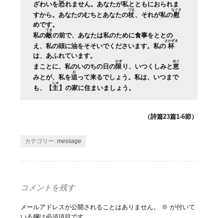
ざわいを
恐
れません。あなたが私とともにおられま
づえ
なぐさ
すから。あなたのむちとあなたの
杖
、それが私の
慰
めです。
てき
私の
敵
の前で、あなたは私のために食事をととの
さかずき
え、私の頭に油をそそいでくださいます。私の
杯
は、あふれています。
かぎ
めぐ
まことに、私のいのちの日の
限
り、いつくしみと
恵
お
みとが、私を
追
って来るでしょう。私は、いつまで
しゅ
も、【
主
】の家に住まいましょう。
（詩篇23篇1-6節）
カテゴリー:
message
コメントを残す
メールアドレスが公開されることはありません。
※
が付いて
いる欄は必須項目です