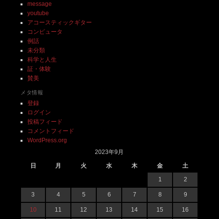
message
youtube
アコースティックギター
コンピュータ
例話
未分類
科学と人生
証・体験
賛美
メタ情報
登録
ログイン
投稿フィード
コメントフィード
WordPress.org
2023年9月
日
月
火
水
木
金
土
1
2
3
4
5
6
7
8
9
10
11
12
13
14
15
16