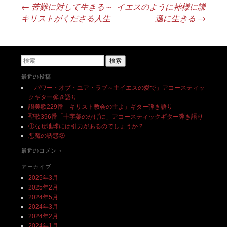
←
苦難に対して生きる～
イエスのように神様に謙
投稿ナビゲーション
キリストがくださる人生
遜に生きる
→
検索
最近の投稿
「パワー・オブ・ユア・ラブ～主イエスの愛で」アコースティッ
クギター弾き語り
讃美歌229番「キリスト教会の主よ」ギター弾き語り
聖歌396番「十字架のかげに」アコースティックギター弾き語り
①なぜ地球には引力があるのでしょうか？
悪魔の誘惑③
最近のコメント
アーカイブ
2025年3月
2025年2月
2024年5月
2024年3月
2024年2月
2024年1月