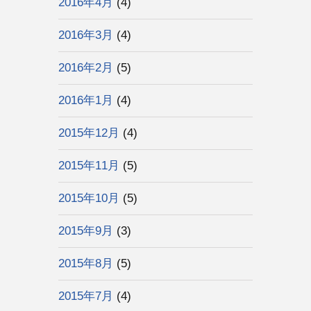
2016年4月
(4)
2016年3月
(4)
2016年2月
(5)
2016年1月
(4)
2015年12月
(4)
2015年11月
(5)
2015年10月
(5)
2015年9月
(3)
2015年8月
(5)
2015年7月
(4)