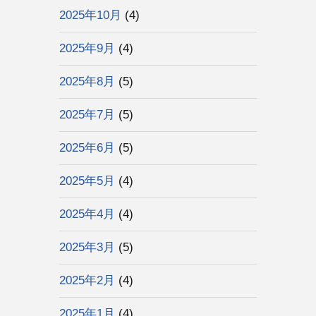
2025年10月
(4)
2025年9月
(4)
2025年8月
(5)
2025年7月
(5)
2025年6月
(5)
2025年5月
(4)
2025年4月
(4)
2025年3月
(5)
2025年2月
(4)
2025年1月
(4)