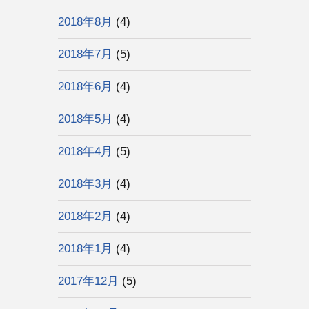
2018年8月
(4)
2018年7月
(5)
2018年6月
(4)
2018年5月
(4)
2018年4月
(5)
2018年3月
(4)
2018年2月
(4)
2018年1月
(4)
2017年12月
(5)