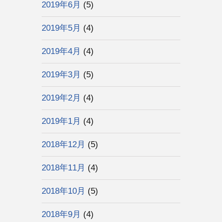
2019年6月
(5)
2019年5月
(4)
2019年4月
(4)
2019年3月
(5)
2019年2月
(4)
2019年1月
(4)
2018年12月
(5)
2018年11月
(4)
2018年10月
(5)
2018年9月
(4)