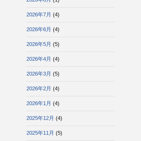
2026年7月
(4)
2026年6月
(4)
2026年5月
(5)
2026年4月
(4)
2026年3月
(5)
2026年2月
(4)
2026年1月
(4)
2025年12月
(4)
2025年11月
(5)