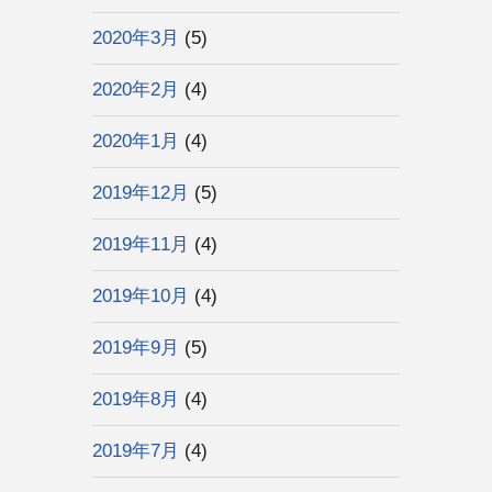
2020年3月
(5)
2020年2月
(4)
2020年1月
(4)
2019年12月
(5)
2019年11月
(4)
2019年10月
(4)
2019年9月
(5)
2019年8月
(4)
2019年7月
(4)