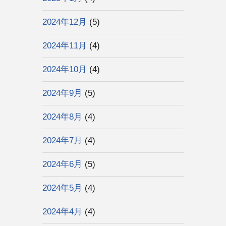
2024年12月
(5)
2024年11月
(4)
2024年10月
(4)
2024年9月
(5)
2024年8月
(4)
2024年7月
(4)
2024年6月
(5)
2024年5月
(4)
2024年4月
(4)