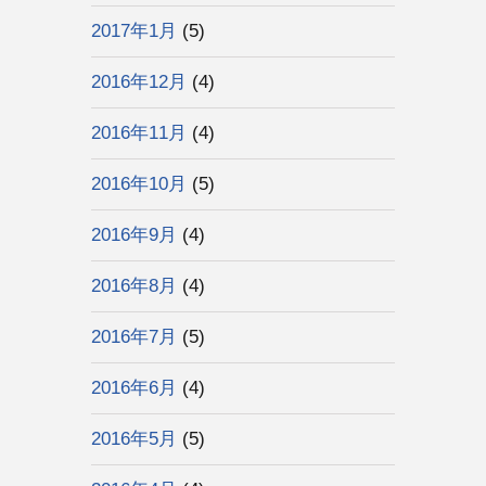
2017年1月
(5)
2016年12月
(4)
2016年11月
(4)
2016年10月
(5)
2016年9月
(4)
2016年8月
(4)
2016年7月
(5)
2016年6月
(4)
2016年5月
(5)