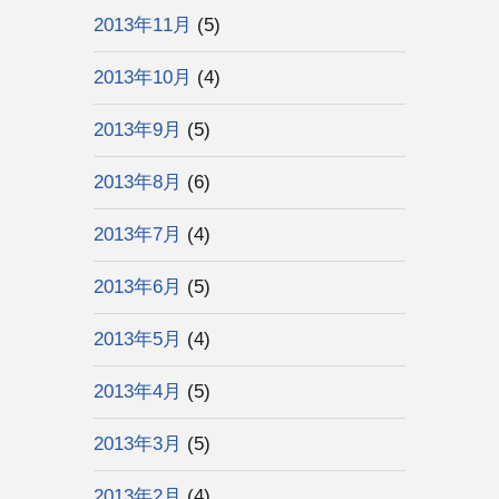
2013年11月
(5)
2013年10月
(4)
2013年9月
(5)
2013年8月
(6)
2013年7月
(4)
2013年6月
(5)
2013年5月
(4)
2013年4月
(5)
2013年3月
(5)
2013年2月
(4)