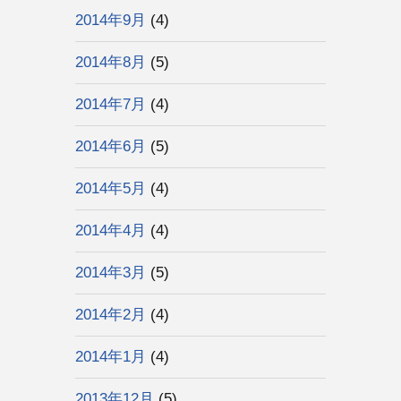
2014年9月
(4)
2014年8月
(5)
2014年7月
(4)
2014年6月
(5)
2014年5月
(4)
2014年4月
(4)
2014年3月
(5)
2014年2月
(4)
2014年1月
(4)
2013年12月
(5)