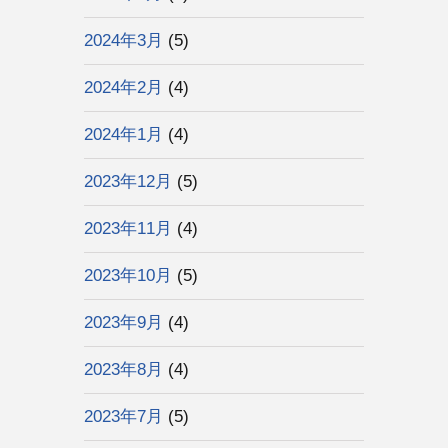
2024年3月
(5)
2024年2月
(4)
2024年1月
(4)
2023年12月
(5)
2023年11月
(4)
2023年10月
(5)
2023年9月
(4)
2023年8月
(4)
2023年7月
(5)