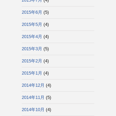
2015年7月
(4)
2015年6月
(5)
2015年5月
(4)
2015年4月
(4)
2015年3月
(5)
2015年2月
(4)
2015年1月
(4)
2014年12月
(4)
2014年11月
(5)
2014年10月
(4)