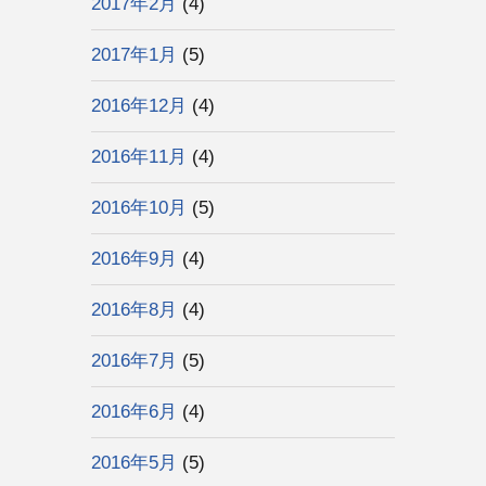
2017年2月
(4)
2017年1月
(5)
2016年12月
(4)
2016年11月
(4)
2016年10月
(5)
2016年9月
(4)
2016年8月
(4)
2016年7月
(5)
2016年6月
(4)
2016年5月
(5)