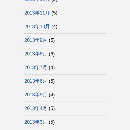
2013年11月
(5)
2013年10月
(4)
2013年9月
(5)
2013年8月
(6)
2013年7月
(4)
2013年6月
(5)
2013年5月
(4)
2013年4月
(5)
2013年3月
(5)