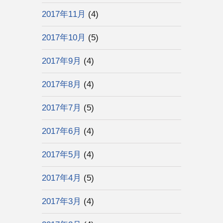
2017年11月
(4)
2017年10月
(5)
2017年9月
(4)
2017年8月
(4)
2017年7月
(5)
2017年6月
(4)
2017年5月
(4)
2017年4月
(5)
2017年3月
(4)