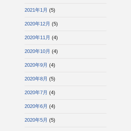
2021年1月
(5)
2020年12月
(5)
2020年11月
(4)
2020年10月
(4)
2020年9月
(4)
2020年8月
(5)
2020年7月
(4)
2020年6月
(4)
2020年5月
(5)