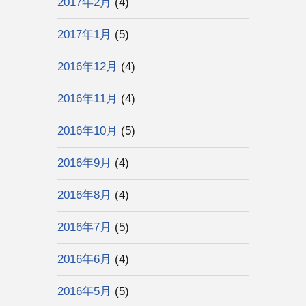
2017年2月
(4)
2017年1月
(5)
2016年12月
(4)
2016年11月
(4)
2016年10月
(5)
2016年9月
(4)
2016年8月
(4)
2016年7月
(5)
2016年6月
(4)
2016年5月
(5)