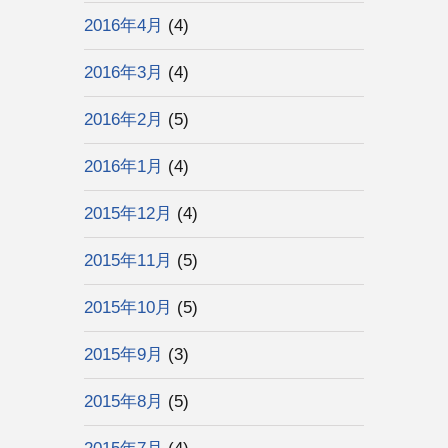
2016年4月
(4)
2016年3月
(4)
2016年2月
(5)
2016年1月
(4)
2015年12月
(4)
2015年11月
(5)
2015年10月
(5)
2015年9月
(3)
2015年8月
(5)