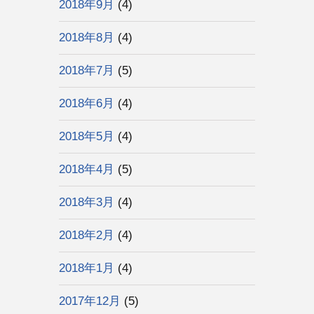
2018年9月
(4)
2018年8月
(4)
2018年7月
(5)
2018年6月
(4)
2018年5月
(4)
2018年4月
(5)
2018年3月
(4)
2018年2月
(4)
2018年1月
(4)
2017年12月
(5)