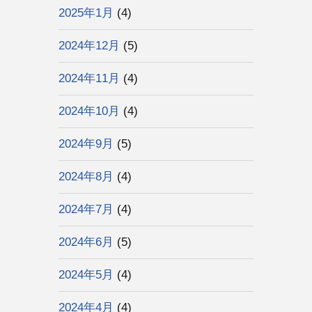
2025年1月
(4)
2024年12月
(5)
2024年11月
(4)
2024年10月
(4)
2024年9月
(5)
2024年8月
(4)
2024年7月
(4)
2024年6月
(5)
2024年5月
(4)
2024年4月
(4)