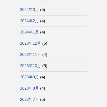
2024年3月
(5)
2024年2月
(4)
2024年1月
(4)
2023年12月
(5)
2023年11月
(4)
2023年10月
(5)
2023年9月
(4)
2023年8月
(4)
2023年7月
(5)