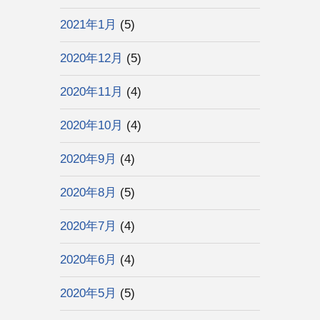
2021年1月
(5)
2020年12月
(5)
2020年11月
(4)
2020年10月
(4)
2020年9月
(4)
2020年8月
(5)
2020年7月
(4)
2020年6月
(4)
2020年5月
(5)