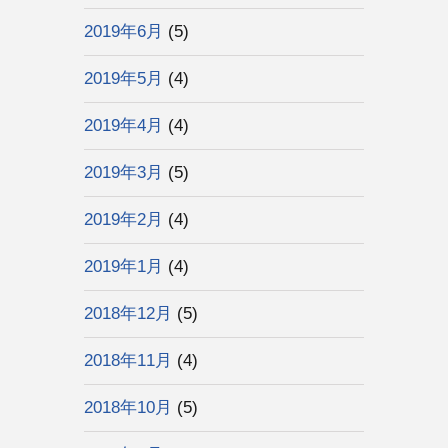
2019年6月
(5)
2019年5月
(4)
2019年4月
(4)
2019年3月
(5)
2019年2月
(4)
2019年1月
(4)
2018年12月
(5)
2018年11月
(4)
2018年10月
(5)