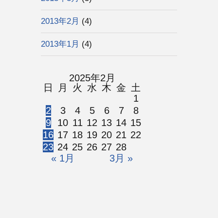
2013年2月
(4)
2013年1月
(4)
2025年2月
日
月
火
水
木
金
土
1
2
3
4
5
6
7
8
9
10
11
12
13
14
15
16
17
18
19
20
21
22
23
24
25
26
27
28
« 1月
3月 »