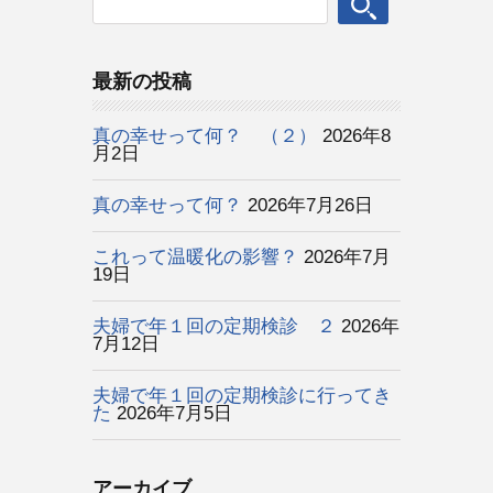
最新の投稿
真の幸せって何？ （２）
2026年8
月2日
真の幸せって何？
2026年7月26日
これって温暖化の影響？
2026年7月
19日
夫婦で年１回の定期検診 ２
2026年
7月12日
夫婦で年１回の定期検診に行ってき
た
2026年7月5日
アーカイブ