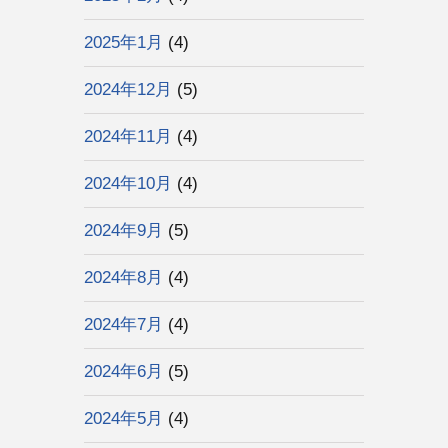
2025年1月
(4)
2024年12月
(5)
2024年11月
(4)
2024年10月
(4)
2024年9月
(5)
2024年8月
(4)
2024年7月
(4)
2024年6月
(5)
2024年5月
(4)