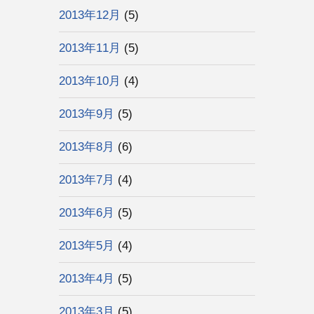
2013年12月
(5)
2013年11月
(5)
2013年10月
(4)
2013年9月
(5)
2013年8月
(6)
2013年7月
(4)
2013年6月
(5)
2013年5月
(4)
2013年4月
(5)
2013年3月
(5)