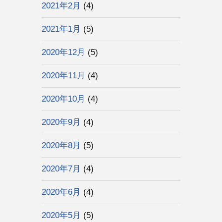
2021年2月
(4)
2021年1月
(5)
2020年12月
(5)
2020年11月
(4)
2020年10月
(4)
2020年9月
(4)
2020年8月
(5)
2020年7月
(4)
2020年6月
(4)
2020年5月
(5)