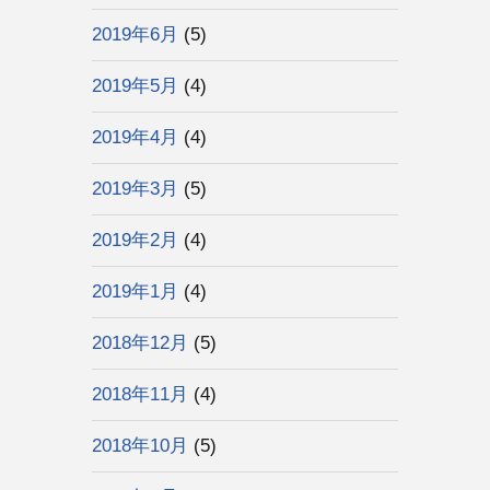
2019年6月
(5)
2019年5月
(4)
2019年4月
(4)
2019年3月
(5)
2019年2月
(4)
2019年1月
(4)
2018年12月
(5)
2018年11月
(4)
2018年10月
(5)