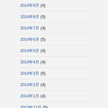
2014年9月
(4)
2014年8月
(5)
2014年7月
(4)
2014年6月
(5)
2014年5月
(4)
2014年4月
(4)
2014年3月
(5)
2014年2月
(4)
2014年1月
(4)
2013年12月
(5)