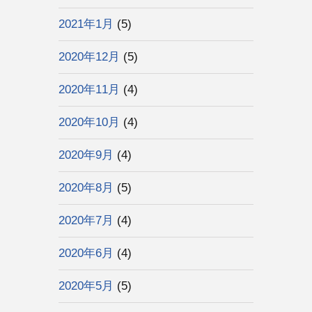
2021年1月
(5)
2020年12月
(5)
2020年11月
(4)
2020年10月
(4)
2020年9月
(4)
2020年8月
(5)
2020年7月
(4)
2020年6月
(4)
2020年5月
(5)