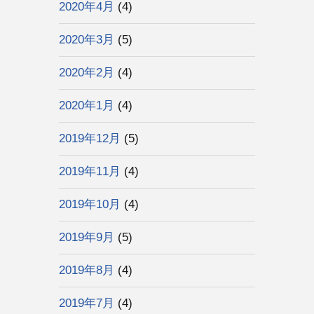
2020年4月
(4)
2020年3月
(5)
2020年2月
(4)
2020年1月
(4)
2019年12月
(5)
2019年11月
(4)
2019年10月
(4)
2019年9月
(5)
2019年8月
(4)
2019年7月
(4)