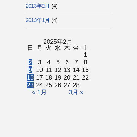
2013年2月
(4)
2013年1月
(4)
2025年2月
日
月
火
水
木
金
土
1
2
3
4
5
6
7
8
9
10
11
12
13
14
15
16
17
18
19
20
21
22
23
24
25
26
27
28
« 1月
3月 »