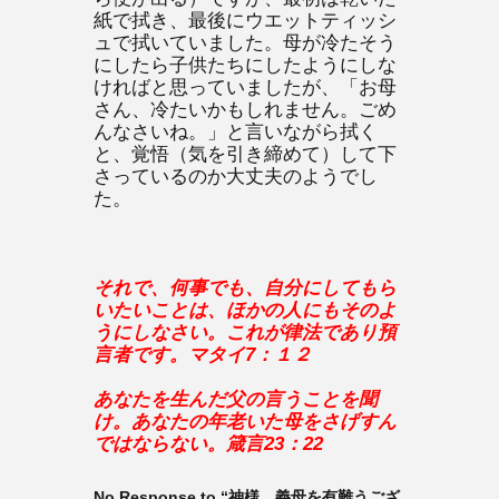
紙で拭き、最後にウエットティッシ
ュで拭いていました。母が冷たそう
にしたら子供たちにしたようにしな
ければと思っていましたが、「お母
さん、冷たいかもしれません。ごめ
んなさいね。」と言いながら拭く
と、覚悟（気を引き締めて）して下
さっているのか大丈夫のようでし
た。
それで、何事でも、自分にしてもら
いたいことは、ほかの人にもそのよ
うにしなさい。これが律法であり預
言者です。マタイ
7
：１２
あなたを生んだ父の言うことを聞
け。あなたの年老いた母をさげすん
ではならない。箴言
23
：
22
No Response to “神様 義母を有難うござ