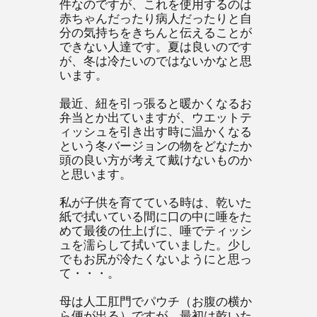
件なのですが、これを使用するのは
赤ちゃんだったり病人だったりと自
分の気持ちをきちんと伝えることが
できない人達です。夏は良いのです
が、冬は冷たいのではないかなと思
います。
最近、紐を引っ張ると暖かくなるお
弁当とか出ていますが、ウエットテ
ィッシュを引き出す時に温かくなる
という冬バージョンの物をどなたか
頭の良い方が考えて戴けないものか
と思います。
私が子供を育てている時は、乾いた
紙で拭いている間に口の中に唾をた
めて最後の仕上げに、唾でティッシ
ュを濡らして拭いていました。少し
でもお尻が冷たくないようにと思っ
て・・・。
母は人工肛門でパウチ（お腹の横か
ら便が出る）ですが、最初は乾いた