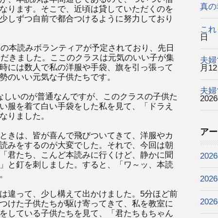
真の
なります。そこで、近頃は貸していただくのを
少しずつ自前で都合つけるように努力しており
これ
日
3回の本読みボランティアが予定されており、先日
ただきました。ここのクラスは元気のいい子が集
夫婦
時には数人で私の洋服や手袋、旗を引っ張って
月1
勢のいい元気な子供たちです。
夫婦
なしいのが普通なんですが、このクラスの子供た
202
い服を着て白い手袋をした私を見て、「ドラえ
なりました。
アー
ときは、皆が喜んで飛びついてきて、洋服やカ
読みをするのが大変でした。それで、今回は朝
「君たち、こんど本読みに行くけど、静かに聞
202
」と釘を刺しました。すると、「ワ～ッ、本読
。
202
は違って、少し構えて出かけました。5分ほど前
202
つけた子供たちが駆け寄ってきて、私を教室に
をしている子供たちを見て、「君たちもちゃん