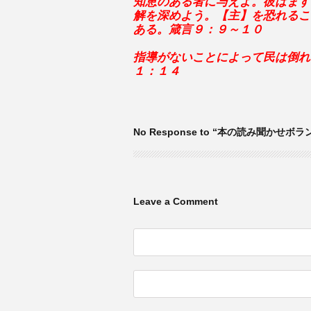
知恵のある者に与えよ。彼はます
解を深めよう。【主】を恐れるこ
ある。箴言９：９～１０
指導がないことによって民は倒れ
１：１４
No Response to “本の読み聞かせボ
Leave a Comment