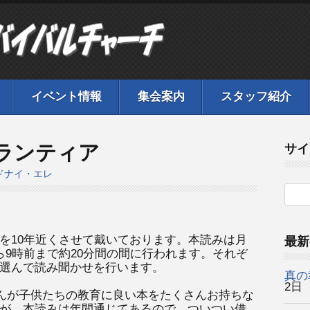
イベント情報
集会案内
スタッフ紹介
ランティア
サイ
ドナイ・エレ
を10年近くさせて戴いております。本読みは月
最新
ら9時前まで約20分間の間に行われます。それぞ
選んで読み聞かせを行います。
真の
2日
んが子供たちの教育に良い本をたくさんお持ちな
が、本読みは年間通じてあるので、ついつい借