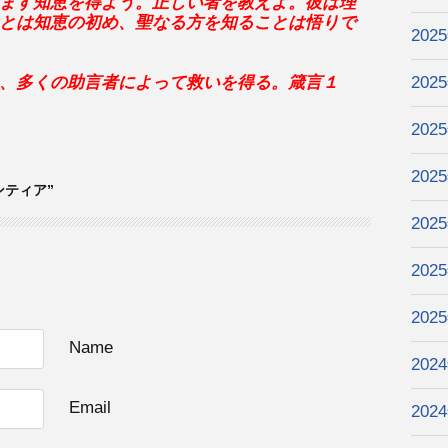
ます知恵を得よう。正しい者を教えよ。彼は理
とは知恵の初め、聖なる方を知ることは悟りで
202
、多くの助言者によって救いを得る。箴言１
202
202
202
ランティア”
202
202
202
Name
202
Email
202