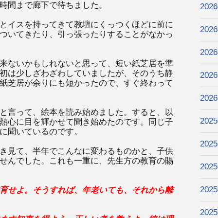
時間まで廊下で待ちました。
202
とイスを持ってきて教壇にくっつくほどに前に
202
ついてきたり、引っ張ったりすることがなかっ
202
来ないかもしれないと思って、短い紙芝居を準
初は少しざわざわしていましたが、そのうち静
202
紙芝居が余りにも短かったので、すぐ終わって
202
と言って、絵本を読み始めました。すると、以
202
熱心に目を輝かせて聞き始めたのです。同じ子
に聞いているのです。
202
き見て、半年でこんなに変わるものかと、子供
せんでした。これも一重に、先生方の教育の賜
202
202
育せよ。そうすれば、年老いても、それから離
202