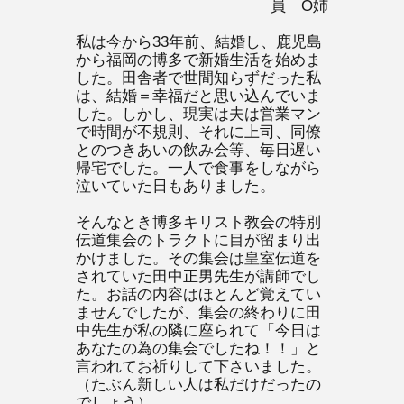
員 O姉
私は今から33年前、結婚し、鹿児島
から福岡の博多で新婚生活を始めま
した。田舎者で世間知らずだった私
は、結婚＝幸福だと思い込んでいま
した。しかし、現実は夫は営業マン
で時間が不規則、それに上司、同僚
とのつきあいの飲み会等、毎日遅い
帰宅でした。一人で食事をしながら
泣いていた日もありました。
そんなとき博多キリスト教会の特別
伝道集会のトラクトに目が留まり出
かけました。その集会は皇室伝道を
されていた田中正男先生が講師でし
た。お話の内容はほとんど覚えてい
ませんでしたが、集会の終わりに田
中先生が私の隣に座られて「今日は
あなたの為の集会でしたね！！」と
言われてお祈りして下さいました。
（たぶん新しい人は私だけだったの
でしょう）