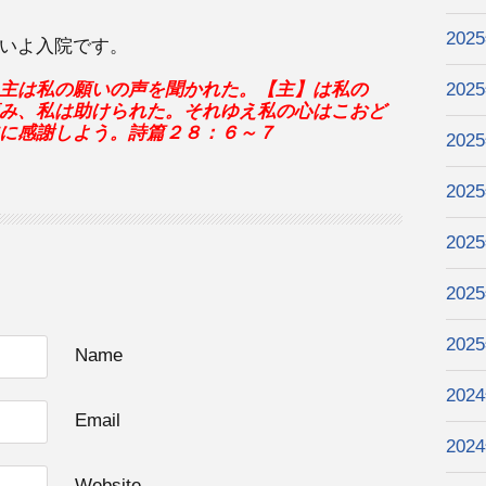
202
いよ入院です。
主は私の願いの声を聞かれた。【主】は私の
202
み、私は助けられた。それゆえ私の心はこおど
に感謝しよう。詩篇２８：６～７
202
202
202
202
202
Name
202
Email
202
Website