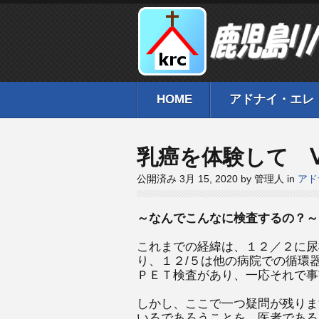
HOME
アドナイ・エレ
乳癌を体験して 
公開済み 3月 15, 2020 by 管理人 in
アド
～なんでこんなに
これまでの経緯は、１２／２に尿
り、１２/５は他の病院での循環
ＰＥＴ検査があり、一応それで事
しかし、ここで一つ疑問が残りま
いるであろうことを、医者である