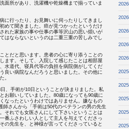
洗面所があり、洗濯機や乾燥機まで揃っていま
202
202
病に行ったり、お見舞いに伺ったりしてきまし
初めて聞きました。癌が見つかったというだけ
202
された家族の事や仕事の事等沢山の思い煩いが
てはならないというのは二重三重の苦しみでし
202
ことだと思います。患者の心に寄り添うことの
202
します。そして、入院して感じたことは相部屋
、水道代、寝具代等の負担を病院側がしてくだ
202
う良い病院なんだろうと思いました。その他に
た。
202
月8日、手術が10日ということが決まりました。私
とお願いしていました。80歳になっても90歳に
202
くなったというわけではありません。嫌なもの
護師さんから「手術は50代のベテランの男の先生
202
。それでも女医さんにして下さいということは
一番ふさわしい人として主人を与えてくださっ
その先生を、と神様が言ってくださっていると
202