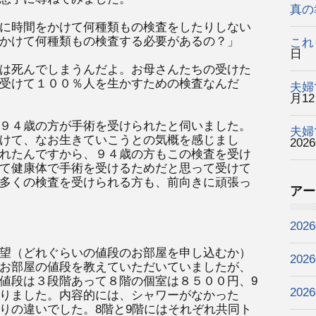
真の
に時間をかけて何種類もの検査をしたりしない
かけて何種類もの検査する必要があるの？」
これ
日
は死んでしまうんだよ。お母さんたちの受けた
受けて１００％人を生かすための検査なんだ
夫婦
月1
９４歳の方が手術を受けられたと伺いました。
夫婦
けて、なお生きていこうとの気概を感じまし
202
れたんですから、９４歳の方もこの検査を受け
て健康体で手術を受けるためだと思って受けて
多くの検査を受けられる方も、前向きに頑張っ
アー
202
望（どれぐらいの値段のお部屋を申し込むか）
202
お部屋の値段を教えていただいていましたが、
値段は３段階あって８階の個室は８５００円、9
202
りました。内容的には、シャワーがなかった
りの違いでした。8階と9階にはそれぞれ共同ト