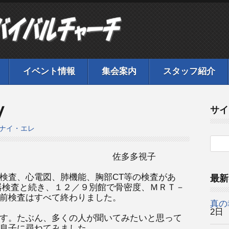
イベント情報
集会案内
スタッフ紹介
Ⅴ
サイ
ナイ・エレ
検査するの？～
佐多多視子
検査、心電図、肺機能、胸部CT等の検査があ
最新
器検査と続き、１２／９別館で骨密度、ＭＲＴ－
前検査はすべて終わりました。
真の
2日
す。たぶん、多くの人が聞いてみたいと思って
息子に尋ねてみました。