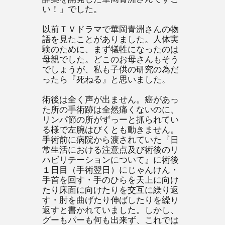
い！」でした。
以前ＴＶドラマで華岡青洲さんの物
語を見たことがありました。人体実
験のために、まず犠牲になったのは
母親でした。どこのお母さんもそう
でしょうが、私も子供の研究の為だ
ったら『死ねる』と思いました。
術後は全く声が出ません。癌があっ
た所の手術跡は全然痛くないのに、
リンパ節の所がずっーと抓られてい
る様で左腕はびくとも動きません。
手術前に病院から渡されていた『日
常生活における注意点及び術後のリ
ハビリテーションについて』に術後
１日目（手術翌日）にじゃんけん・
手首を回す・手のひらを天上に向け
たり床面に向けたりを交互に繰り返
す・肘を曲げたり伸ばしたりを繰り
返すと書かれていました。しかし、
グーもパーも何も出来ず、これでは