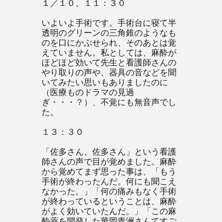
１／１０、１１：３０
いよいよ手術です。手術台に寝て半
透明のグリーンの三角錐のようなも
のを口にかぶせられ、そのあとは覚
えていません。私としては、麻酔が
ほどほど効いて先生と看護師さんの
やり取りの声や、器具の音などを聞
いてみたい思いもありましたのに
（医療ものドラマの見過
ぎ・・・？）、不覚にも無音声でし
た。
１３：３０
「佐多さん、佐多さん」という看護
師さんの声で目が覚めました。麻酔
から覚めてまず思った事は、「もう
手術が終わったんだ。何にも聞こえ
なかった。」「何の痛みもなく手術
が終わっているということは、麻酔
がよく効いていたんだ。」「この麻
酔薬を開発した華岡青洲さんてすご