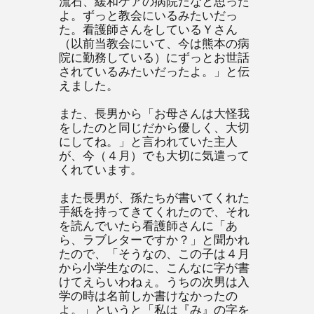
流石、緩和ケアの病院だなと思った
よ。ずっと教会にいるみたいだっ
た。看護師さんをしているＹさん
（以前当教会にいて、今は熊本の病
院に勤務している）にずっとお世話
されているみたいだったよ。」と伝
えました。
また、長男から「お母さんは大怪我
をしたのと同じだから優しく、大切
にしてね。」と言われていた主人
が、今（４月）でも大切に気遣って
くれています。
また長男が、孫たちが書いてくれた
手紙を持ってきてくれたので、それ
を読んでいたら看護師さんに「あ
ら、ラブレターですか？」と聞かれ
たので、「そうなの、この子は４月
から小学生なのに、こんなに字が書
けてえらいわねぇ。うちの次男は入
学の時は名前しか書けなかったの
よ。」というと「私は『み』の字を