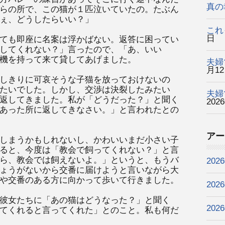
真の
らの所で、この猫が１匹泣いていたの。たぶん
ぇ、どうしたらいい？」
これ
日
ても即座に名案は浮かばない。返答に困ってい
してくれない？」言ったので、「あ、いい
機を持って来て貸してあげました。
夫婦
月1
しきりに可哀そうな子猫を放っておけないの
たいでした。しかし、交渉は決裂したみたい
夫婦
返してきました。私が「どうだった？」と聞く
202
あった所に返してきなさい。」と言われたとの
アー
しまうかもしれないし、かわいいまだ小さい子
ると、今度は「教会で飼ってくれない？」と言
ら、教会では飼えないよ。」というと、もうバ
202
ょうがないから交番に届けようと言いながら大
や交番のある方に向かって歩いて行きました。
202
彼女たちに「あの猫はどうなった？」と聞く
202
てくれると言ってくれた」とのこと。私も何だ