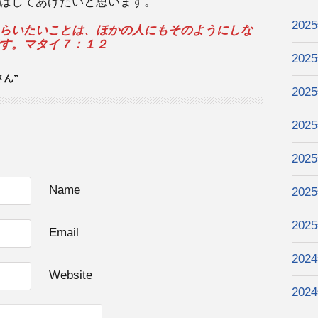
はしてあげたいと思います。
202
らいたいことは、ほかの人にもそのようにしな
す。マタイ７：１２
202
さん”
202
202
202
Name
202
202
Email
202
Website
202