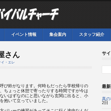
イベント情報
集会案内
スタッフ紹介
屋さん
サイ
ナイ・エレ
呼び鈴がなります。何時もだったら学校帰りの
最新
、ちょっと休憩で寄ったりする時間ですが今は
ないはずなのにと思いながら玄関に出ると、小
真の
を抱いて立っていました。
2日
方バレーの練習があってそこに行く途中なんだ