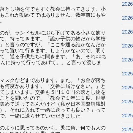
202
落とし物を何でもすぐ教会に持ってきます。小
もこれが初めてではありません。数年前にもや
202
。
202
のが、ランドセルにぶら下げてある小さな飾り
て、持ってきます。「誰か子供の物だから学校
」と言うのですが、「ここを通る誰かなんだか
202
って置いて行きます。しょうがないので、明く
て、通る子供たちに聞きます。「あ、それ○○ち
202
ゃんに持って行ってあげて。」と言って渡しま
202
マスクなどまであります。また、「お金が落ち
も何度かあります。「交番に届けなさい。」と
202
てしまいます。交番も５円１０円の落とし物を
ことを聞いたので、「教会で１年に１度、世界
202
集めて送ってるんだけど（私が日本国際飢餓対
）、それに入れて一緒に送っても良い？」って
202
で、一緒に送らせていただきました。
のように思ってるのかも。兎に角、何でも人の
202