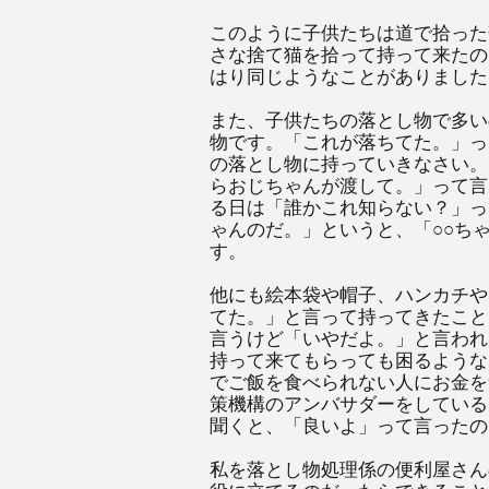
このように子供たちは道で拾った
さな捨て猫を拾って持って来たの
はり同じようなことがありました
また、子供たちの落とし物で多い
物です。「これが落ちてた。」っ
の落とし物に持っていきなさい。
らおじちゃんが渡して。」って言
る日は「誰かこれ知らない？」っ
ゃんのだ。」というと、「○○ち
す。
他にも絵本袋や帽子、ハンカチや
てた。」と言って持ってきたこと
言うけど「いやだよ。」と言われ
持って来てもらっても困るような
でご飯を食べられない人にお金を
策機構のアンバサダーをしている
聞くと、「良いよ」って言ったの
私を落とし物処理係の便利屋さん