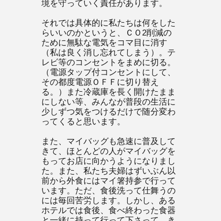
境を守っていく責任があります。
それでは具体的に私たちは何をした
らいいのかというと、ＣＯ2削減の
ために無駄な電気をコマ目に消す
（私は良く消し忘れてしまう）。テ
レビ等のコンセントをまめに切る。
（電源タップ付コンセントにして、
その都度電源ＯＦＦに切り替え
る。）また冷蔵庫を長く開けたまま
にしない等、みんなが普段の生活に
少しずつ気をつけるだけで随分変わ
ってくると思います。
また、マイバッグも急速に普及して
きて、ほとんどの人がマイバッグを
もってお店に向かうようになりまし
た。また、私たち夫婦はずいぶん以
前から外食にはマイ箸持参で行って
います。ただ、食後洗って仕舞うの
には毎回苦労します。しかし、ある
ホテルでは食後、食べ終わった食器
と一緒に持って行って下さって、き