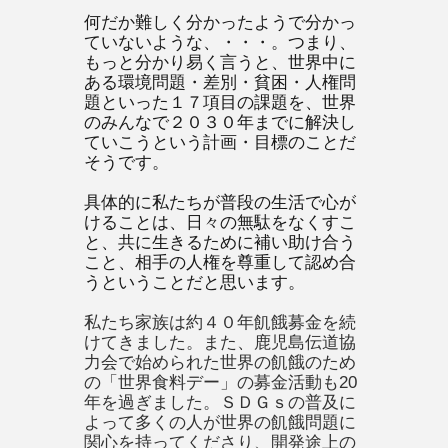
何だか難しく分かったようで分かっ
ていないような、・・・。つまり、
もっと分かり易く言うと、世界中に
ある環境問題・差別・貧困・人権問
題といった１７項目の課題を、世界
のみんなで２０３０年までに解決し
ていこうという計画・目標のことだ
そうです。
具体的に私たちが普段の生活で心が
けることは、日々の無駄をなくすこ
と、共に生きるために補い助け合う
こと、相手の人権を尊重して認め合
うということだと思います。
私たち家族は約４０年飢餓募金を続
けてきました。また、鹿児島伝道協
力会で始められた世界の飢餓のため
の「世界食料デー」の募金活動も20
年を過ぎました。ＳＤＧｓの普及に
よって多くの人が世界の飢餓問題に
関心を持ってくださり、開発途上の