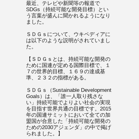
最近、テレビや新聞等の報道で
SDGs（持続可能な開発目標）とい
う言葉が盛んに聞かれるようになり
ました。
ＳＤＧｓについて、ウキペディアに
は以下のような説明がされていまし
た。
【ＳＤＧｓとは、持続可能な開発の
ために国連が定める国際目標で、１
７の世界的目標、１６９の達成基
準、２３２の指標がある。
ＳＤＧｓ（Sustainable Development
Goals）は、「誰一人取り残さな
い」持続可能でよりよい社会の実現
を目指す世界共通の目標です。2015
年の国連サミットにおいて全ての加
盟国が合意した「持続可能な開発の
ための2030アジェンダ」の中で掲げ
られました。】